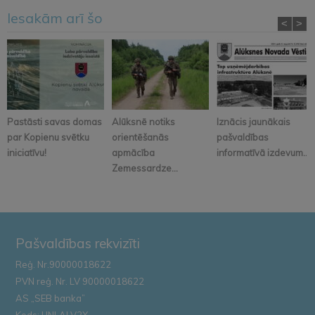
Iesakām arī šo
<
>
Pastāsti savas domas
Alūksnē notiks
Iznācis jaunākais
par Kopienu svētku
orientēšanās
pašvaldības
iniciatīvu!
apmācība
informatīvā izdevum...
Zemessardze...
Pašvaldības rekvizīti
Reģ. Nr.90000018622
PVN reģ. Nr. LV 90000018622
AS „SEB banka”