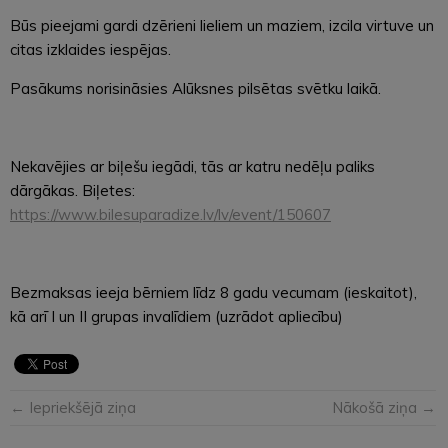
Būs pieejami gardi dzērieni lieliem un maziem, izcila virtuve un
citas izklaides iespējas.
Pasākums norisināsies Alūksnes pilsētas svētku laikā.
Nekavējies ar biļešu iegādi, tās ar katru nedēļu paliks
dārgākas. Biļetes:
https://www.bilesuparadize.lv/lv/event/150607
Bezmaksas ieeja bērniem līdz 8 gadu vecumam (ieskaitot),
kā arī I un II grupas invalīdiem (uzrādot apliecību)
← Iepriekšējā ziņa
Nākošā ziņa →