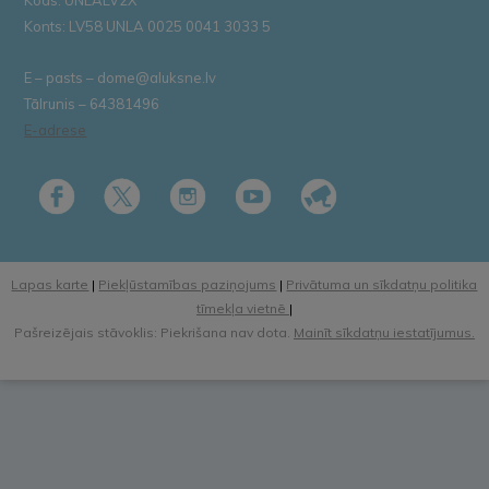
Kods: UNLALV2X
Konts: LV58 UNLA 0025 0041 3033 5
E – pasts – dome@aluksne.lv
Tālrunis – 64381496
E-adrese
Lapas karte
|
Piekļūstamības paziņojums
|
Privātuma un sīkdatņu politika
tīmekļa vietnē
|
Pašreizējais stāvoklis: Piekrišana nav dota.
Mainīt sīkdatņu iestatījumus.