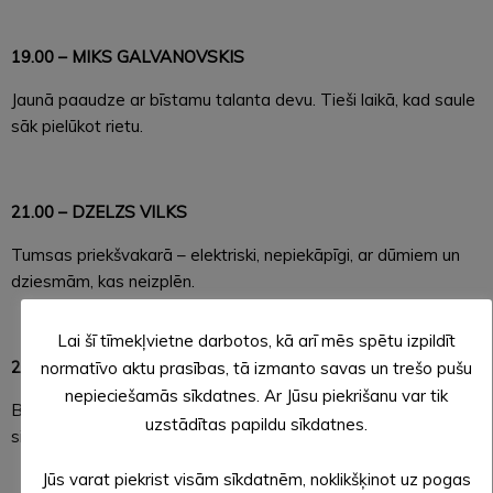
19.00 – MIKS GALVANOVSKIS
Jaunā paaudze ar bīstamu talanta devu. Tieši laikā, kad saule
sāk pielūkot rietu.
21.00 – DZELZS VILKS
Tumsas priekšvakarā – elektriski, nepiekāpīgi, ar dūmiem un
dziesmām, kas neizplēn.
Lai šī tīmekļvietne darbotos, kā arī mēs spētu izpildīt
23.00 – IVO FOMINS
normatīvo aktu prasības, tā izmanto savas un trešo pušu
nepieciešamās sīkdatnes. Ar Jūsu piekrišanu var tik
Balss, kas lauž robežas. Dziesmas, kuras skan līdzi no visas
uzstādītas papildu sīkdatnes.
sirds.
Jūs varat piekrist visām sīkdatnēm, noklikšķinot uz pogas