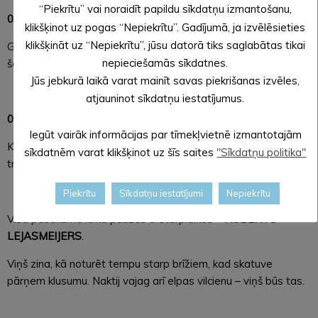
“Piekrītu” vai noraidīt papildu sīkdatņu izmantošanu,
01.00 – CITI ZĒNI
klikšķinot uz pogas “Nepiekrītu”. Gadījumā, ja izvēlēsieties
klikšķināt uz “Nepiekrītu”, jūsu datorā tiks saglabātas tikai
Gatavi uzspridzināt nakti ar enerģiju, ironiju un skatuves
nepieciešamās sīkdatnes.
šarmu, ko nevar iemācīties.
Jūs jebkurā laikā varat mainīt savas piekrišanas izvēles,
atjauninot sīkdatņu iestatījumus.
02.30 – EDAVĀRDI
Iegūt vairāk informācijas par tīmekļvietnē izmantotajām
Kad pasaule kļūst sapņaina – nāk vārdi. Tie precīzie. Tie
sīkdatnēm varat klikšķinot uz šīs saites
"Sīkdatņu politika"
trāpīgie. Tie viņa.
Piekrītu
Sīkdatņu iestatījumi
Nepiekrītu
Visa pasākuma laikā pauzēs & starplaikos –
ROBERTS
LEJASMEIJERS
.
Viņš zina, kā noturēt tempu starp brīžiem, kad skatuve
pārņem klusumu. Naktij vajag arī elpas vilcienu – viņš būs tas.