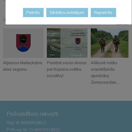
Piekrītu
Sīkdatņu iestatījumi
Nepiekrītu
Iesakām arī šo
<
>
Atjaunos Melleņkalna
Pastāsti savas domas
Alūksnē notiks
ielas segumu
par Kopienu svētku
orientēšanās
iniciatīvu!
apmācība
Zemessardze...
Pašvaldības rekvizīti
Reģ. Nr.90000018622
PVN reģ. Nr. LV 90000018622