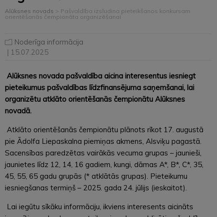
Alūksnes novads
>
Pašvaldība izsludina pieteikšanos konkursam
orientēšanās čempionāta organizēšanai
Noderīga informācija
| 15.07.2025
Alūksnes novada pašvaldība aicina interesentus iesniegt
pieteikumus pašvaldības līdzfinansējuma saņemšanai, lai
organizētu atklāto orientēšanās čempionātu Alūksnes
novadā.
Atklāto orientēšanās čempionātu plānots rīkot 17. augustā
pie Ādolfa Liepaskalna piemiņas akmens, Alsviķu pagastā.
Sacensības paredzētas vairākās vecuma grupas – jaunieši,
jaunietes līdz 12, 14, 16 gadiem, kungi, dāmas A*, B*, C*, 35,
45, 55, 65 gadu grupās (* atklātās grupas). Pieteikumu
iesniegšanas termiņš – 2025. gada 24. jūlijs (ieskaitot).
Lai iegūtu sīkāku informāciju, ikviens interesents aicināts