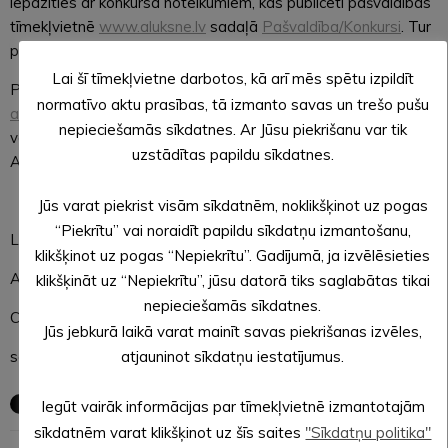
iepazīties ar konkursa noteikumiem, kas publicēti pašvaldības
tīmekļvietnē
www.aluksne.lv
sadaļā
Pašvaldība/Konkursi
. Tur
pieejamas arī veidlapas pieteikuma aizpildīšanai.
Lai šī tīmekļvietne darbotos, kā arī mēs spētu izpildīt
Pieteikumi projektu konkursam jāiesniedz elektroniski e-pastā
normatīvo aktu prasības, tā izmanto savas un trešo pušu
albjss@aluksne.lv
, parakstīti ar drošu elektronisko parakstu,
nepieciešamās sīkdatnes. Ar Jūsu piekrišanu var tik
vai personīgi Alūksnes Sporta centrā, Jāņkalna ielā 17A,
uzstādītas papildu sīkdatnes.
Alūksnē, LV-4301.
Jūs varat piekrist visām sīkdatnēm, noklikšķinot uz pogas
“Piekrītu” vai noraidīt papildu sīkdatņu izmantošanu,
Lāsma ĒVELE,
klikšķinot uz pogas “Nepiekrītu”. Gadījumā, ja izvēlēsieties
Alūksnes novada pašvaldības
klikšķināt uz “Nepiekrītu”, jūsu datorā tiks saglabātas tikai
nepieciešamās sīkdatnes.
Centrālās administrācijas
Jūs jebkurā laikā varat mainīt savas piekrišanas izvēles,
sabiedrisko attiecību speciāliste
atjauninot sīkdatņu iestatījumus.
Iegūt vairāk informācijas par tīmekļvietnē izmantotajām
sīkdatnēm varat klikšķinot uz šīs saites
"Sīkdatņu politika"
← Iepriekšējā ziņa
Nākošā ziņa →