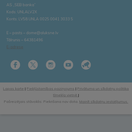
AS „SEB banka”
Kods: UNLALV2X
Konts: LV58 UNLA 0025 0041 3033 5
E – pasts – dome@aluksne.lv
Tālrunis – 64381496
E-adrese
Lapas karte
|
Piekļūstamības paziņojums
|
Privātuma un sīkdatņu politika
tīmekļa vietnē
|
Pašreizējais stāvoklis: Piekrišana nav dota.
Mainīt sīkdatņu iestatījumus.