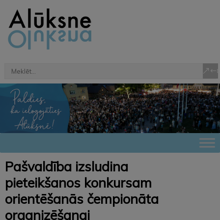
Pašvaldība izsludina
pieteikšanos konkursam
orientēšanās čempionāta
organizēšanai