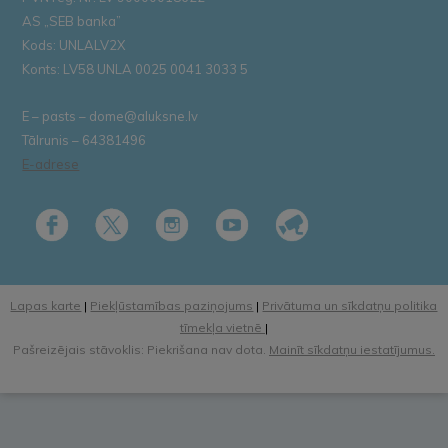
AS „SEB banka”
Kods: UNLALV2X
Konts: LV58 UNLA 0025 0041 3033 5
E – pasts – dome@aluksne.lv
Tālrunis – 64381496
E-adrese
Lapas karte
|
Piekļūstamības paziņojums
|
Privātuma un sīkdatņu politika
tīmekļa vietnē
|
Pašreizējais stāvoklis: Piekrišana nav dota.
Mainīt sīkdatņu iestatījumus.