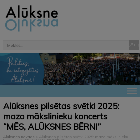
Alūksnes pilsētas svētki 2025:
mazo mākslinieku koncerts
“MĒS, ALŪKSNES BĒRNI”
Alūksnes novads
>
Alūksnes pilsētas svētki 2025: mazo mākslinieku