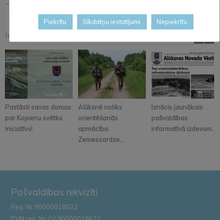
← Iepriekšējā ziņa
Nākošā ziņa →
Piekrītu
Sīkdatņu iestatījumi
Nepiekrītu
Iesakām arī šo
<
>
Pastāsti savas domas
Alūksnē notiks
Iznācis jaunākais
par Kopienu svētku
orientēšanās
pašvaldības
iniciatīvu!
apmācība
informatīvā izdevum...
Zemessardze...
Pašvaldības rekvizīti
Reģ. Nr.90000018622
PVN reģ. Nr. LV 90000018622