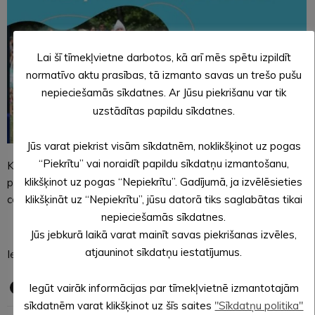
Lai šī tīmekļvietne darbotos, kā arī mēs spētu izpildīt
normatīvo aktu prasības, tā izmanto savas un trešo pušu
nepieciešamās sīkdatnes. Ar Jūsu piekrišanu var tik
uzstādītas papildu sīkdatnes.
Jūs varat piekrist visām sīkdatnēm, noklikšķinot uz pogas
“Piekrītu” vai noraidīt papildu sīkdatņu izmantošanu,
Koncertā dziedās mazie Alūksnes novada dziedātāji
klikšķinot uz pogas “Nepiekrītu”. Gadījumā, ja izvēlēsieties
pirmsskolas vecumā un dejos Alūksnes Bērnu un jauniešu
klikšķināt uz “Nepiekrītu”, jūsu datorā tiks saglabātas tikai
centra deju studija “Move”.
nepieciešamās sīkdatnes.
Jūs jebkurā laikā varat mainīt savas piekrišanas izvēles,
atjauninot sīkdatņu iestatījumus.
Ieeja bez maksas.
Iegūt vairāk informācijas par tīmekļvietnē izmantotajām
sīkdatnēm varat klikšķinot uz šīs saites
"Sīkdatņu politika"