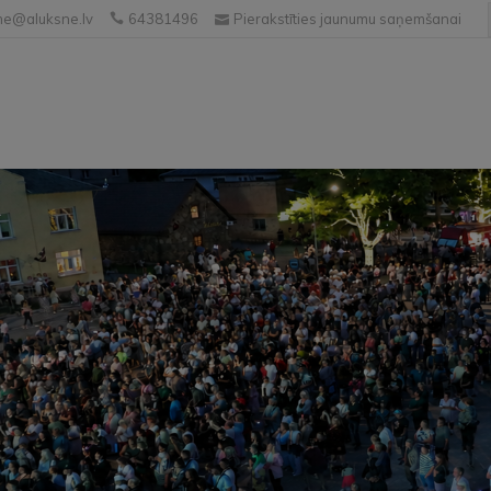
e@aluksne.lv
64381496
Pierakstīties jaunumu saņemšanai