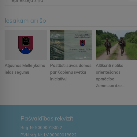
← Iepriekšējā ziņa
Iesakām arī šo
Atjaunos Melleņkalna
Pastāsti savas domas
Alūksnē notiks
ielas segumu
par Kopienu svētku
orientēšanās
iniciatīvu!
apmācība
Zemessardze...
Pašvaldības rekvizīti
Reģ. Nr.90000018622
PVN reģ. Nr. LV 90000018622