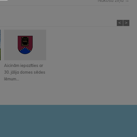
Nākošā ziņa →
<
>
Aicinām iepazīties ar
30. jūlija domes sēdes
lēmum...