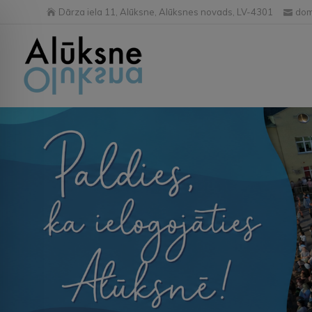
Dārza iela 11, Alūksne, Alūksnes novads, LV-4301
dom