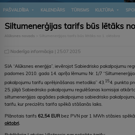
PAŠVALDĪBA
KALENDĀRS
TŪRISMS
KULTŪRA
SPO
Siltumenerģijas tarifs būs lētāks n
Alūksnes novads
>
Siltumenerģijas tarifs būs lētāks no 1. oktobra
Noderīga informācija
| 25.07.2025
SIA “Alūksnes enerģija”, ievērojot Sabiedrisko pakalpojumu re
padomes 2010. gada 14. aprīļa lēmumu Nr. 1/7 “Siltumenerģij
15
pakalpojumu tarifu aprēķināšanas metodika” 43.
4. punkta p
25. jūlijā Sabiedrisko pakalpojumu regulēšanas komisijai atkārt
siltumenerģijas apgādes pakalpojuma sabiedrisko pakalpojumu
tarifu, kur precizēts tarifa spēkā stāšanās laiks.
Plānotais tarifs
62,54 EUR
bez PVN par 1 MWh stāsies spēk
oktobri
.
Publikācija Latvijas Vēstnesis par noteikto tarifu: