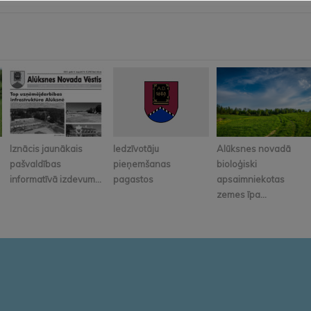
Iznācis jaunākais
Iedzīvotāju
Alūksnes novadā
pašvaldības
pieņemšanas
bioloģiski
informatīvā izdevum...
pagastos
apsaimniekotas
zemes īpa...