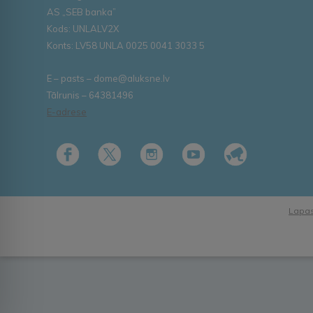
AS „SEB banka”
Kods: UNLALV2X
Konts: LV58 UNLA 0025 0041 3033 5
E – pasts – dome@aluksne.lv
Tālrunis – 64381496
E-adrese
Lapas