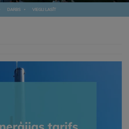
DARBS
VIEGLI LASĪT