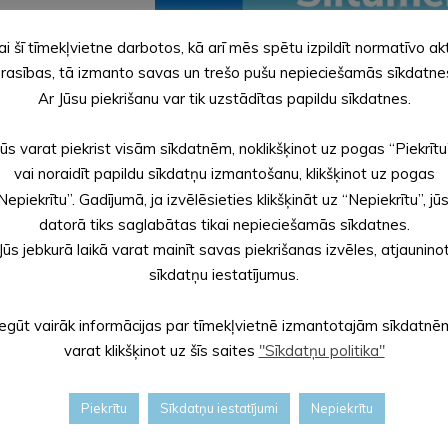
ai šī tīmekļvietne darbotos, kā arī mēs spētu izpildīt normatīvo ak
rasības, tā izmanto savas un trešo pušu nepieciešamās sīkdatne
Ar Jūsu piekrišanu var tik uzstādītas papildu sīkdatnes.
Jūs varat piekrist visām sīkdatnēm, noklikšķinot uz pogas “Piekrītu
vai noraidīt papildu sīkdatņu izmantošanu, klikšķinot uz pogas
Nepiekrītu”. Gadījumā, ja izvēlēsieties klikšķināt uz “Nepiekrītu”, jū
datorā tiks saglabātas tikai nepieciešamās sīkdatnes.
Jūs jebkurā laikā varat mainīt savas piekrišanas izvēles, atjaunino
sīkdatņu iestatījumus.
Iegūt vairāk informācijas par tīmekļvietnē izmantotajām sīkdatnē
varat klikšķinot uz šīs saites
"Sīkdatņu politika"
Piekrītu
Sīkdatņu iestatījumi
Nepiekrītu