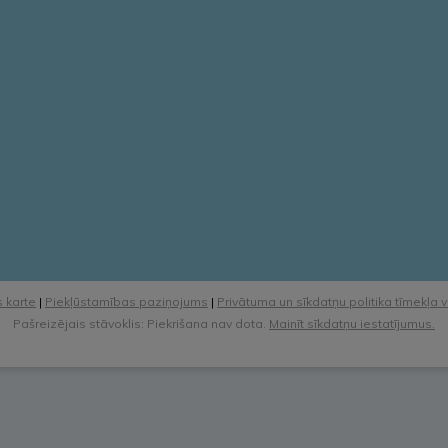
 karte
|
Piekļūstamības paziņojums
|
Privātuma un sīkdatņu politika tīmekļa 
Pašreizējais stāvoklis: Piekrišana nav dota.
Mainīt sīkdatņu iestatījumus.