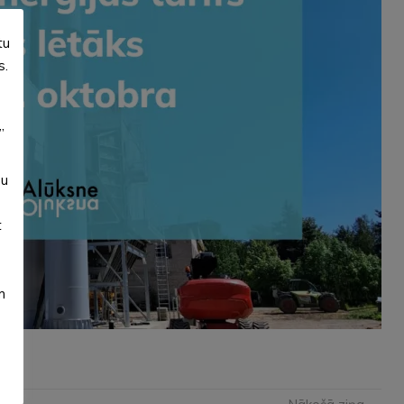
tu
s.
”
su
t
m