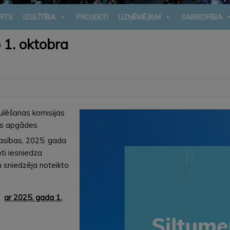
RTS
IZGLĪTĪBA
PROJEKTI
UZŅĒMĒJIEM
SABIEDRĪBA
o 1. oktobra
gulēšanas komisijas
as apgādes
rasības, 2025. gada
oti iesniedza
 sniedzēja noteikto
ā
ar 2025. gada 1.