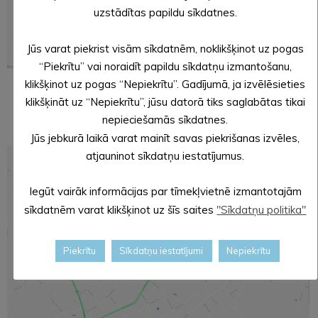
uzstādītas papildu sīkdatnes.
Jūs varat piekrist visām sīkdatnēm, noklikšķinot uz pogas
“Piekrītu” vai noraidīt papildu sīkdatņu izmantošanu,
klikšķinot uz pogas “Nepiekrītu”. Gadījumā, ja izvēlēsieties
klikšķināt uz “Nepiekrītu”, jūsu datorā tiks saglabātas tikai
nepieciešamās sīkdatnes.
Jūs jebkurā laikā varat mainīt savas piekrišanas izvēles,
atjauninot sīkdatņu iestatījumus.
Iegūt vairāk informācijas par tīmekļvietnē izmantotajām
sīkdatnēm varat klikšķinot uz šīs saites
"Sīkdatņu politika"
Piekrītu
Sīkdatņu iestatījumi
Nepiekrītu