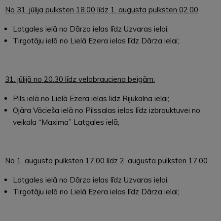
No 31. jūlija pulksten 18.00 līdz 1. augusta pulksten 02.00
Latgales ielā no Dārza ielas līdz Uzvaras ielai;
Tirgotāju ielā no Lielā Ezera ielas līdz Dārza ielai;
31. jūlijā no 20.30 līdz velobrauciena beigām:
Pils ielā no Lielā Ezera ielas līdz Rijukalna ielai;
Ojāra Vācieša ielā no Pilssalas ielas līdz izbrauktuvei no
veikala “Maxima” Latgales ielā;
No 1. augusta pulksten 17.00 līdz 2. augusta pulksten 17.00
Latgales ielā no Dārza ielas līdz Uzvaras ielai;
Tirgotāju ielā no Lielā Ezera ielas līdz Dārza ielai;