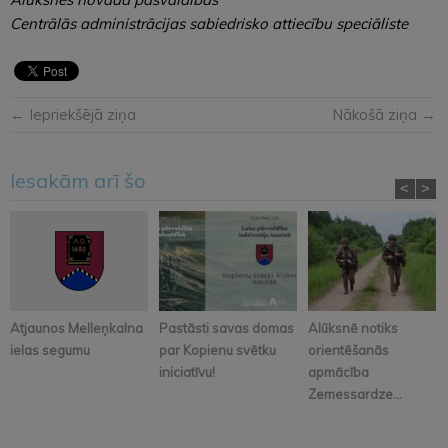
Centrālās administrācijas sabiedrisko attiecību speciāliste
← Iepriekšējā ziņa
Nākošā ziņa →
Iesakām arī šo
<
>
Atjaunos Melleņkalna
Pastāsti savas domas
Alūksnē notiks
ielas segumu
par Kopienu svētku
orientēšanās
iniciatīvu!
apmācība
Zemessardze...