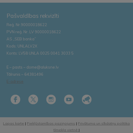
Pašvaldības rekvizīti
Reģ. Nr.90000018622
PVN reģ. Nr. LV 90000018622
AS „SEB banka”
Kods: UNLALV2X
Konts: LV58 UNLA 0025 0041 3033 5
E – pasts – dome@aluksne.lv
Tālrunis – 64381496
E-adrese
Lapas karte
|
Piekļūstamības paziņojums
|
Privātuma un sīkdatņu politika
tīmekļa vietnē
|