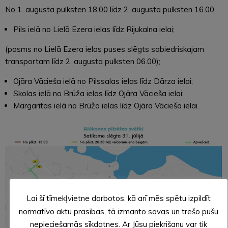
No 1. augusta pulksten 18.00 līdz 2. augusta pulksten 16.00
Pils ielā no Lielā Ezera ielas līdz Rijukalna ielai;
(posms no Lielā Ezera ielas puses slēgts sabiedriskajam
transportam līdz 2. augusta pulksten 06.00);
Ojāra Vācieša ielā no Pilssalas ielas līdz Dārza ielai;
Skolas ielā no Brūža ielas līdz Ojāra Vācieša ielai;
Margaritas ielā no Brūža ielas līdz Ojāra Vācieša ielai.
Lai šī tīmekļvietne darbotos, kā arī mēs spētu izpildīt
normatīvo aktu prasības, tā izmanto savas un trešo pušu
nepieciešamās sīkdatnes. Ar Jūsu piekrišanu var tik