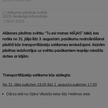
pilsētas svētku laikā
Alūksnes pilsētas svētki
2025
,
Noderīga informācija
| 28.07.2025
Alūksnes pilsētas svētku “Tu esi manas MĀJAS” laikā, kas
notiks no 31. jūlija līdz 3. augustam, pasākumu nodrošināšanai
pilsētā būs transportlīdzekļu satiksmes ierobežojumi. Aicinām
pilsētas iedzīvotājus uz svētku pasākumiem iespēju robežās
doties ar kājām.
Transportlīdzekļu satiksme būs aizliegta:
No 31. jūlija pulksten 18.00 līdz 2. augusta pulksten 17.00
Dārza ielā no Ojāra Vācieša ielas līdz Helēnas ielai;