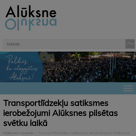
Transportlīdzekļu satiksmes
ierobežojumi Alūksnes pilsētas
svētku laikā
Alūksnes novads
>
Transportlīdzekļu satiksmes ierobežojumi Alūksnes