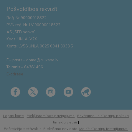
Pašvaldības rekvizīti
Reģ. Nr.90000018622
PVN reģ. Nr. LV 90000018622
AS „SEB banka”
Kods: UNLALV2X
Konts: LV58 UNLA 0025 0041 3033 5
E – pasts – dome@aluksne.lv
Tālrunis – 64381496
E-adrese
Lapas karte
|
Piekļūstamības paziņojums
|
Privātuma un sīkdatņu politika
tīmekļa vietnē
|
Pašreizējais stāvoklis: Piekrišana nav dota.
Mainīt sīkdatņu iestatījumus.