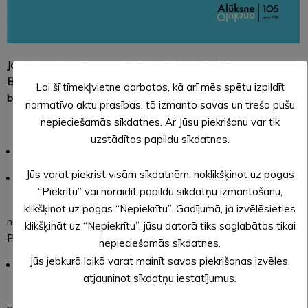
Jau otro gadu Alūksnes pilsētu svētku laikā Alūksnes alus
Biznesa stacija organizē vairākus pasākumus Vēsturiskajā
Lai šī tīmekļvietne darbotos, kā arī mēs spētu izpildīt
barona klētī. Ieskaties, kādi pasākumi plānoti šogad.
normatīvo aktu prasības, tā izmanto savas un trešo pušu
nepieciešamās sīkdatnes. Ar Jūsu piekrišanu var tik
uzstādītas papildu sīkdatnes.
Ceturtdien, 31. jūlijā, plkst. 18.00 BARONA PUNS.
Jūs varat piekrist visām sīkdatnēm, noklikšķinot uz pogas
Piektdien, 1. augustā, plkst. 21.00 KAPUSVĒTKU
“Piekrītu” vai noraidīt papildu sīkdatņu izmantošanu,
ORĶESTRIS. Balle ar Alūksnes pūtējiem;
klikšķinot uz pogas “Nepiekrītu”. Gadījumā, ja izvēlēsieties
no plkst. 22.30 līdz 03.00 FUNK&POP nakts Barona klētī ar
klikšķināt uz “Nepiekrītu”, jūsu datorā tiks saglabātas tikai
Paulu Saiju.
nepieciešamās sīkdatnes.
Jūs jebkurā laikā varat mainīt savas piekrišanas izvēles,
Sestdien, 2. augustā, plkst. 20.00 Barona džeza vakars ar
atjauninot sīkdatņu iestatījumus.
Hāgas trio+;