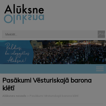
Pasākumi Vēsturiskajā barona
klētī
Alūksnes novads
>
Pasākumi Vēsturiskajā barona klētī