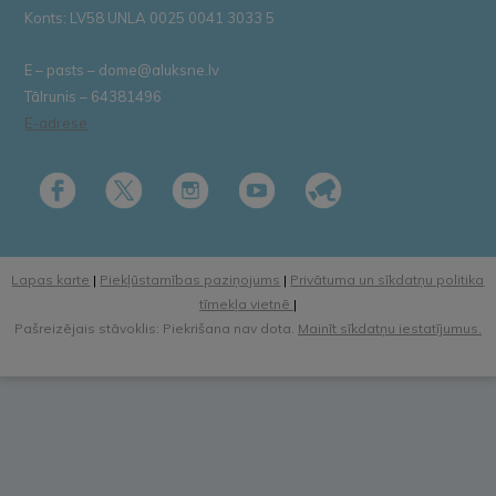
Konts: LV58 UNLA 0025 0041 3033 5
E – pasts – dome@aluksne.lv
Tālrunis – 64381496
E-adrese
Lapas karte
|
Piekļūstamības paziņojums
|
Privātuma un sīkdatņu politika
tīmekļa vietnē
|
Pašreizējais stāvoklis: Piekrišana nav dota.
Mainīt sīkdatņu iestatījumus.