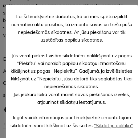
izglītojamajiem būs vairāk pieejamas atbalsta personāla
speciālista (logopēda) konsultācijas, savukārt pedagogiem
Lai šī tīmekļvietne darbotos, kā arī mēs spētu izpildīt
būs labākas iespējas pedagoģiskai pilnveidei, piemēram,
normatīvo aktu prasības, tā izmanto savas un trešo pušu
stundu vērošana grupās, kas atbilst tam izglītojamo
nepieciešamās sīkdatnes. Ar Jūsu piekrišanu var tik
vecumam, ar kādu strādā attiecīgais pedagogs.
uzstādītas papildu sīkdatnes.
Jūs varat piekrist visām sīkdatnēm, noklikšķinot uz pogas
Evita Aploka,
“Piekrītu” vai noraidīt papildu sīkdatņu izmantošanu,
Alūksnes novada pašvaldības
klikšķinot uz pogas “Nepiekrītu”. Gadījumā, ja izvēlēsieties
klikšķināt uz “Nepiekrītu”, jūsu datorā tiks saglabātas tikai
Centrālās administrācijas
nepieciešamās sīkdatnes.
Jūs jebkurā laikā varat mainīt savas piekrišanas izvēles,
sabiedrisko attiecību speciāliste
atjauninot sīkdatņu iestatījumus.
Iegūt vairāk informācijas par tīmekļvietnē izmantotajām
← Iepriekšējā ziņa
Nākošā ziņa →
sīkdatnēm varat klikšķinot uz šīs saites
"Sīkdatņu politika"