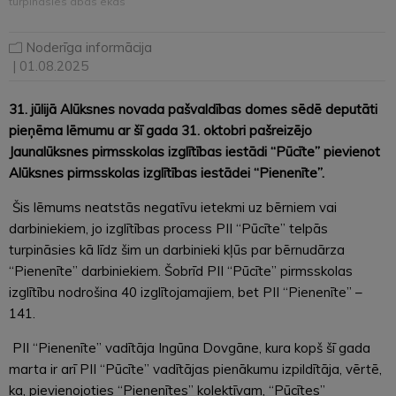
turpināsies abās ēkās
Noderīga informācija
| 01.08.2025
31. jūlijā Alūksnes novada pašvaldības domes sēdē deputāti
pieņēma lēmumu ar šī gada 31. oktobri pašreizējo
Jaunalūksnes pirmsskolas izglītības iestādi “Pūcīte” pievienot
Alūksnes pirmsskolas izglītības iestādei “Pienenīte”.
Šis lēmums neatstās negatīvu ietekmi uz bērniem vai
darbiniekiem, jo izglītības process PII “Pūcīte” telpās
turpināsies kā līdz šim un darbinieki kļūs par bērnudārza
“Pienenīte” darbiniekiem. Šobrīd PII “Pūcīte” pirmsskolas
izglītību nodrošina 40 izglītojamajiem, bet PII “Pienenīte” –
141.
PII “Pienenīte” vadītāja Ingūna Dovgāne, kura kopš šī gada
marta ir arī PII “Pūcīte” vadītājas pienākumu izpildītāja, vērtē,
ka, pievienojoties “Pienenītes” kolektīvam, “Pūcītes”