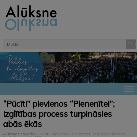
“Pūcīti” pievienos “Pienenītei”;
izglītības process turpināsies
abās ēkās
Alūksnes novads
>
“Pūcīti” pievienos “Pienenītei”; izglītības process