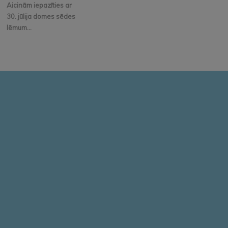
Aicinām iepazīties ar
30. jūlija domes sēdes
lēmum...