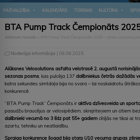
PAŠVALDĪBA
KALENDĀRS
TŪRISMS
KULTŪRA
SPO
BTA Pump Track Čempionāts 2025 
Alūksnes novads
>
BTA Pump Track Čempionāts 2025 – otrais sezonas p
Noderīga informācija
| 06.08.2025
Alūksnes Velosolutions asfalta velotrasē 2. augustā norisinā
sezonas posms
, kas pulcēja 137
dalībniekus četrās dažādās 
katra sekundes simtdaļa bija no svara – lai noskaidrotu ātrāko
konkurencē.
“BTA Pump Track” Čempionāts ir
aktīva dzīvesveida un sport
paaudžu braucējus ar velosipēdiem, skrejriteņiem un citiem 
dalībnieki vecumā no 3 līdz pat 55+ gadiem
cīnījās ne tikai ar 
azartu, tehniku un neatlaidību.
Spraiga konkurence šogad bija starp U10 vecuma grupas zēniem