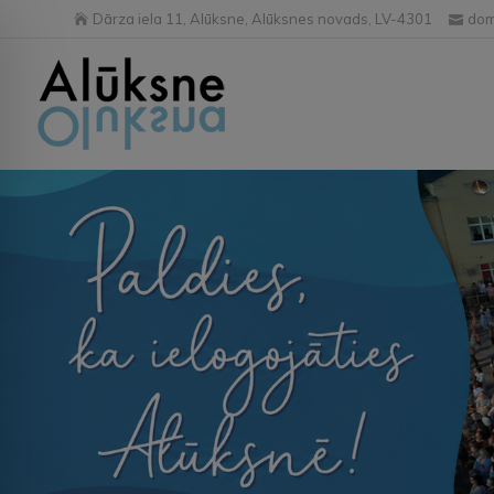
Dārza iela 11, Alūksne, Alūksnes novads, LV-4301
dom