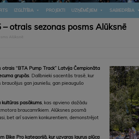
RTS
IZGLĪTĪBA
PROJEKTI
UZŅĒMĒJIEM
SABIEDRĪBA
– otrais sezonas posms Alūksnē
osms Alūksnē
jās otrais “BTA Pump Track” Latvija Čempionāta
vecuma grupās
. Dalībnieki sacentās trasē, kur
s braucējus gan jauniešu, gan pieaugušo
a kultūras pasākums
, kas apvieno dažādu
bezmotora braucamrīkiem. Alūksnes posmā
trasi, bet arī saviem konkurentiem, demonstrējot
 Bike Pro kategorijā, kur uzvaras laurus plūca