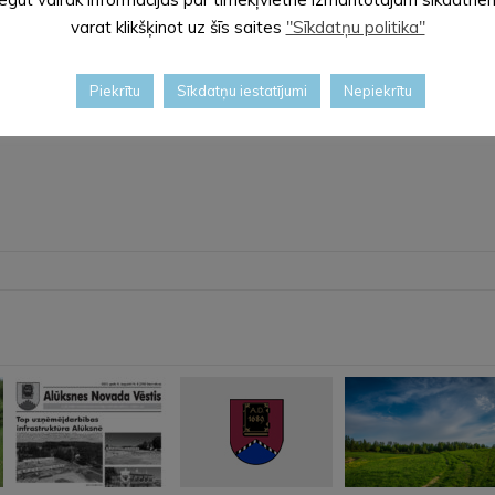
varat klikšķinot uz šīs saites
"Sīkdatņu politika"
Piekrītu
Sīkdatņu iestatījumi
Nepiekrītu