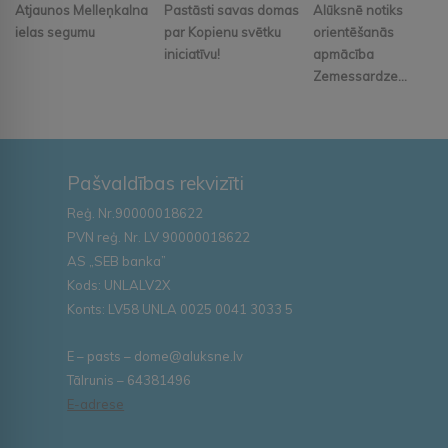
Atjaunos Melleņkalna
Pastāsti savas domas
Alūksnē notiks
ielas segumu
par Kopienu svētku
orientēšanās
iniciatīvu!
apmācība
Zemessardze...
Pašvaldības rekvizīti
Reģ. Nr.90000018622
PVN reģ. Nr. LV 90000018622
AS „SEB banka”
Kods: UNLALV2X
Konts: LV58 UNLA 0025 0041 3033 5
E – pasts – dome@aluksne.lv
Tālrunis – 64381496
E-adrese