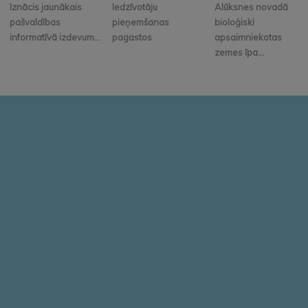
Iznācis jaunākais
Iedzīvotāju
Alūksnes novadā
pašvaldības
pieņemšanas
bioloģiski
informatīvā izdevum...
pagastos
apsaimniekotas
zemes īpa...