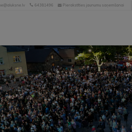
e@aluksne.lv
64381496
Pierakstīties jaunumu saņemšanai