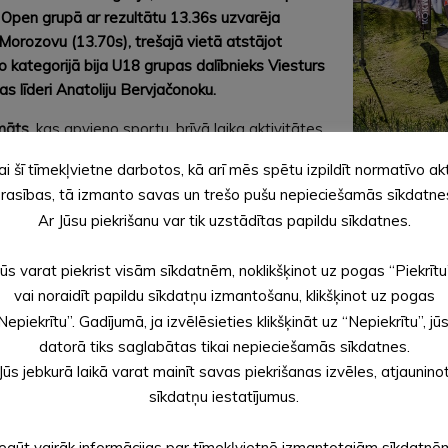
o Open grupā ar rezultātu 13.36s uzvarēja
 Morozovu (13.70s), trešajā vietā atstājot
o kategorijā bija U18 grupas dalībnieks Viesturs
s līderi Anatoliju Bervjačonoku.
rmāts
, kas apvieno sportu, brīvā laika aktivitātes
i sniedz iespēju
ikvienam – gan iesācējiem un
ai šī tīmekļvietne darbotos, kā arī mēs spētu izpildīt normatīvo ak
s popularizējot aktīvu dzīvesveidu. Čempionāts
rasības, tā izmanto savas un trešo pušu nepieciešamās sīkdatne
ta dzīvē
. Nākamais poss un sezonas filnāls norisināsies 20. septe
Ar Jūsu piekrišanu var tik uzstādītas papildu sīkdatnes.
acensību organizatori bija Velosolutions Baltics sadarbībā ar A
 pārējiem atbalstītājiem – Kokmuižas alus, Veloshops, The Spot /
Jūs varat piekrist visām sīkdatnēm, noklikšķinot uz pogas “Piekrītu
vai noraidīt papildu sīkdatņu izmantošanu, klikšķinot uz pogas
Nepiekrītu”. Gadījumā, ja izvēlēsieties klikšķināt uz “Nepiekrītu”, jū
datorā tiks saglabātas tikai nepieciešamās sīkdatnes.
Jūs jebkurā laikā varat mainīt savas piekrišanas izvēles, atjaunino
sīkdatņu iestatījumus.
Iegūt vairāk informācijas par tīmekļvietnē izmantotajām sīkdatnē