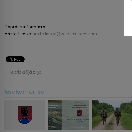
Papildus informācija:
Arnita Lipska
arnita.lipska@velosolutions.com
← Iepriekšējā ziņa
Iesakām arī šo