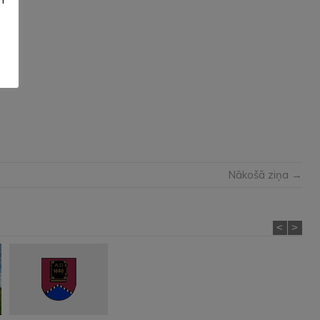
Nākošā ziņa →
<
>