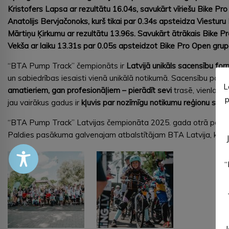
Kristofers Lapsa ar rezultātu 16.04s, savukārt vīriešu Bike Pr
Anatolijs Bervjačonoks, kurš tikai par 0.34s apsteidza Viesturu
Mārtiņu Ķirkumu ar rezultātu 13.96s. Savukārt ātrākais Bike Pr
Vekša ar laiku 13.31s par 0.05s apsteidzot Bike Pro Open grupa
“BTA Pump Track” čempionāts ir
Latvijā unikāls sacensību fo
un sabiedrības iesaisti vienā unikālā notikumā. Sacensību posm
L
amatieriem, gan profesionāļiem – pierādīt sevi
trasē, vienlaiku
p
jau vairākus gadus ir
kļuvis par nozīmīgu notikumu reģionu spor
“BTA Pump Track” Latvijas čempionāta 2025. gada otrā posma s
Paldies pasākuma galvenajam atbalstītājam BTA Latvija, kā arī
“