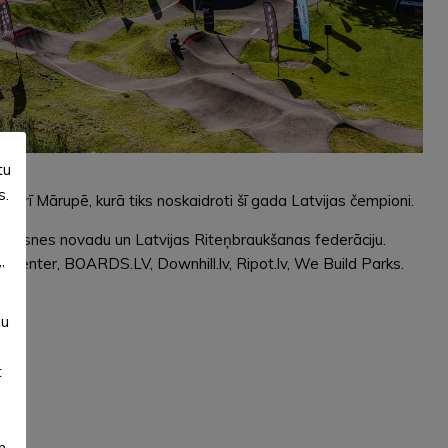
tu
s.
mbrī Mārupē, kurā tiks noskaidroti šī gada Latvijas čempioni.
lūksnes novadu un Latvijas Riteņbraukšanas federāciju.
 Center, BOARDS.LV, Downhill.lv, Ripot.lv, We Build Parks.
”
su
t
m