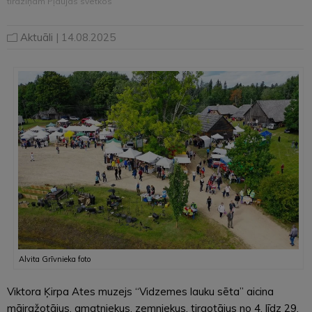
tirdziņam Pļaujas svētkos
Aktuāli
| 14.08.2025
Alvita Grīvnieka foto
Viktora Ķirpa Ates muzejs “Vidzemes lauku sēta” aicina
mājražotājus, amatniekus, zemniekus, tirgotājus no 4. līdz 29.