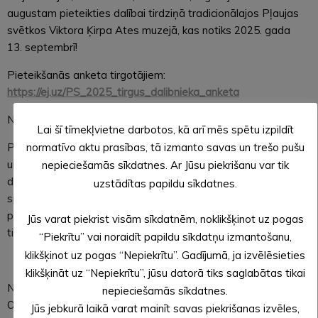
augustam pieteikties dalībai tirdziņā tradicionālajos Pļaujas
svētkos Viktora Ķirpa Ates muzejā, kas notiks 2025. gada
13. septembrī!
Pieteikšanās anketa tirgotājiem:
https://ej.uz/PS_2025_tirgus_dalibnieka_anketa
Nolikums:
https://ej.uz/PS_tirgus_nolikums_2025
Lai šī tīmekļvietne darbotos, kā arī mēs spētu izpildīt
Pļaujas svētku pasākums ik gadu pulcē ap 2000 apmeklētāju
normatīvo aktu prasības, tā izmanto savas un trešo pušu
un dalībnieku. Te var piedalīties dažādu lauku sētas seno
nepieciešamās sīkdatnes. Ar Jūsu piekrišanu var tik
darbu darīšanā, baudīt kultūras programmu, pārbaudīt savus
uzstādītas papildu sīkdatnes.
spēkus aktivitātēs, kā arī, kā jau kārtīgā rudens ražas
pasākumā, notiek andelēšanās amatnieku un mājražotāju
Jūs varat piekrist visām sīkdatnēm, noklikšķinot uz pogas
tirdziņā.
“Piekrītu” vai noraidīt papildu sīkdatņu izmantošanu,
klikšķinot uz pogas “Nepiekrītu”. Gadījumā, ja izvēlēsieties
klikšķināt uz “Nepiekrītu”, jūsu datorā tiks saglabātas tikai
Neatliec pieteikšanos! Uz tikšanos Pļaujas svētkos
nepieciešamās sīkdatnes.
Ottesmuižā!
Jūs jebkurā laikā varat mainīt savas piekrišanas izvēles,