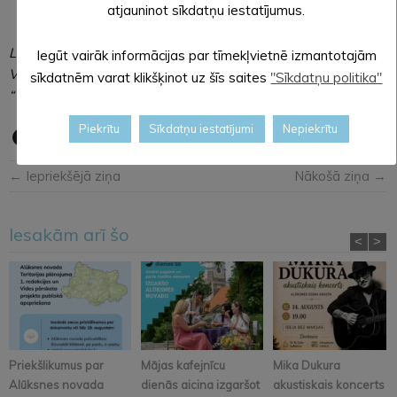
atjauninot sīkdatņu iestatījumus.
Lāsma Kaupuža,
Iegūt vairāk informācijas par tīmekļvietnē izmantotajām
Viktora Ķirpa Ates muzejs
sīkdatnēm varat klikšķinot uz šīs saites
"Sīkdatņu politika"
“Vidzemes lauku sēta” vadītāja
Piekrītu
Sīkdatņu iestatījumi
Nepiekrītu
← Iepriekšējā ziņa
Nākošā ziņa →
Iesakām arī šo
<
>
Priekšlikumus par
Mājas kafejnīcu
Mika Dukura
Alūksnes novada
dienās aicina izgaršot
akustiskais koncerts