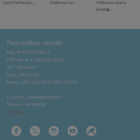
jaunā teritorijas ...
Alūksnes no...
Alūksnes ezera
krast�...
Pašvaldības rekvizīti
Reģ. Nr.90000018622
PVN reģ. Nr. LV 90000018622
AS „SEB banka”
Kods: UNLALV2X
Konts: LV58 UNLA 0025 0041 3033 5
E – pasts – dome@aluksne.lv
Tālrunis – 64381496
E-adrese