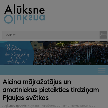
Aicina mājražotājus un
amatniekus pieteikties tirdziņam
Pļaujas svētkos
Alūksnes novads
>
Aicina mājražotājus un amatniekus pieteikties