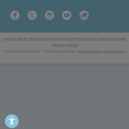
Lapas karte
|
Piekļūstamības paziņojums
|
Privātuma un sīkdatņu politika
tīmekļa vietnē
|
Pašreizējais stāvoklis: Piekrišana nav dota.
Mainīt sīkdatņu iestatījumus.