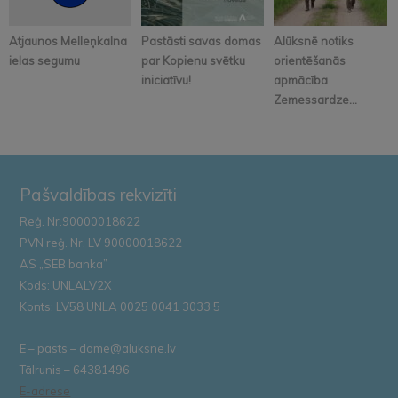
Atjaunos Melleņkalna
Pastāsti savas domas
Alūksnē notiks
ielas segumu
par Kopienu svētku
orientēšanās
iniciatīvu!
apmācība
Zemessardze...
Pašvaldības rekvizīti
Reģ. Nr.90000018622
PVN reģ. Nr. LV 90000018622
AS „SEB banka”
Kods: UNLALV2X
Konts: LV58 UNLA 0025 0041 3033 5
E – pasts – dome@aluksne.lv
Tālrunis – 64381496
E-adrese