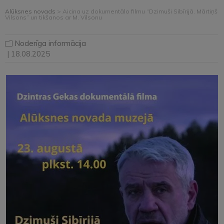
Alūksnes novads
>
Aicina uz dokumentālo filmu “Dzimuši Sibīrijā. Mārtiņš
Vilsons” un tikšanos ar M. Vilsonu
Noderīga informācija
| 18.08.2025