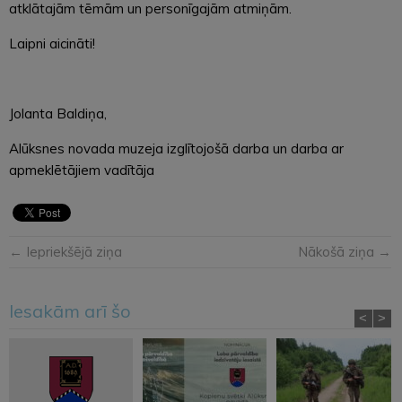
atklātajām tēmām un personīgajām atmiņām.
Laipni aicināti!
Jolanta Baldiņa,
Alūksnes novada muzeja izglītojošā darba un darba ar
apmeklētājiem vadītāja
← Iepriekšējā ziņa
Nākošā ziņa →
Iesakām arī šo
<
>