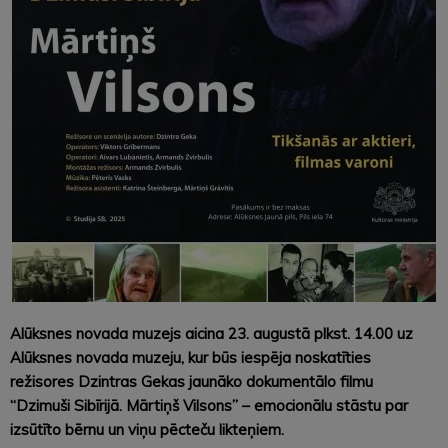
Alūksnes novada muzejs aicina 23. augustā plkst. 14.00 uz
Alūksnes novada muzeju, kur būs iespēja noskatīties
režisores Dzintras Gekas jaunāko dokumentālo filmu
“Dzimuši Sibīrijā. Mārtiņš Vilsons” – emocionālu stāstu par
izsūtīto bērnu un viņu pēcteču likteņiem.