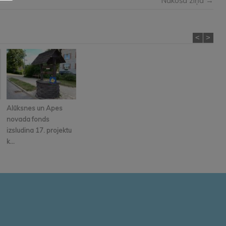
Nākošā ziņa →
<
>
Alūksnes un Apes
novada fonds
izsludina 17. projektu
k...