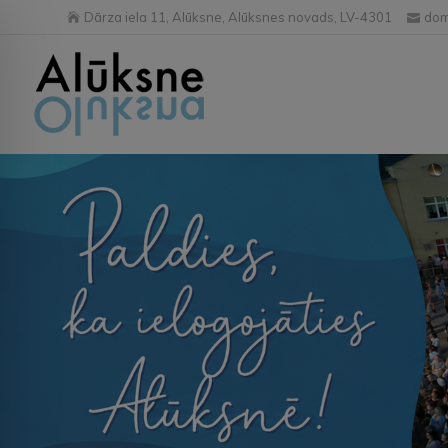
Dārza iela 11, Alūksne, Alūksnes novads, LV-4301
dom