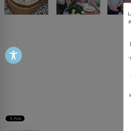
L
p
“