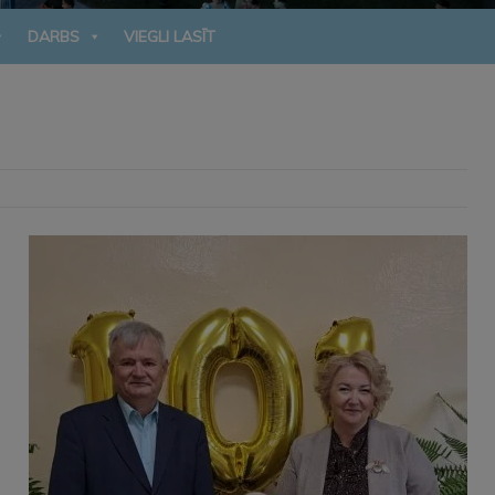
DARBS
VIEGLI LASĪT