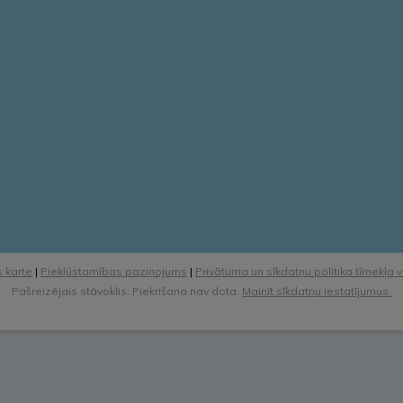
 karte
|
Piekļūstamības paziņojums
|
Privātuma un sīkdatņu politika tīmekļa 
Pašreizējais stāvoklis: Piekrišana nav dota.
Mainīt sīkdatņu iestatījumus.