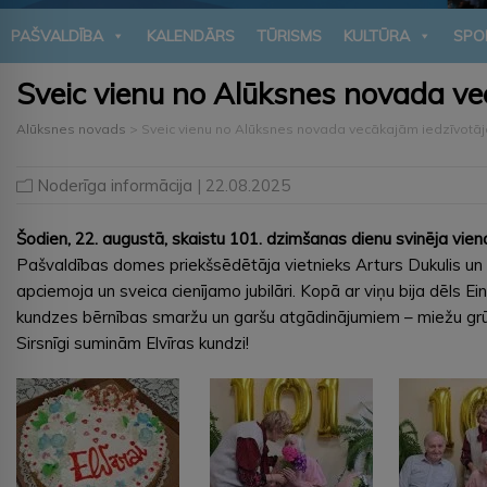
PAŠVALDĪBA
KALENDĀRS
TŪRISMS
KULTŪRA
SPO
Sveic vienu no Alūksnes novada ve
Alūksnes novads
>
Sveic vienu no Alūksnes novada vecākajām iedzīvotāj
Noderīga informācija
| 22.08.2025
Šodien, 22. augustā, skaistu 101. dzimšanas dienu svinēja vie
Pašvaldības domes priekšsēdētāja vietnieks Arturs Dukulis u
apciemoja un sveica cienījamo jubilāri. Kopā ar viņu bija dēls Ein
kundzes bērnības smaržu un garšu atgādinājumiem – miežu grūb
Sirsnīgi suminām Elvīras kundzi!