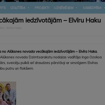
RTS
IZGLĪTĪBA
PROJEKTI
UZŅĒMĒJIEM
SABIEDRĪBA
cākajām iedzīvotājām – Elvīru Haku
ām – Elvīru Haku
na no Alūksnes novada vecākajām iedzīvotājām – Elvīra Haka.
n Alūksnes novada Dzimtsarakstu nodaļas vadītāja Inga Ozoliņa
ārs, sveicēju pulkā arī draudzes pārstāvji ar sirsnīgiem Elvīras
u putru un flokšiem.