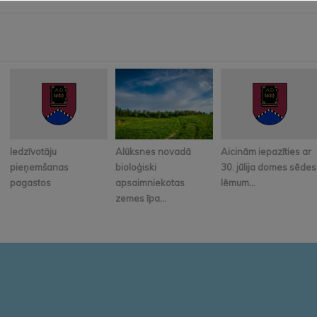
Iedzīvotāju
Alūksnes novadā
Aicinām iepazīties ar
pieņemšanas
bioloģiski
30. jūlija domes sēdes
pagastos
apsaimniekotas
lēmum...
zemes īpa...