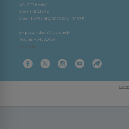
AS „SEB banka”
Kods: UNLALV2X
Konts: LV58 UNLA 0025 0041 3033 5
E – pasts – dome@aluksne.lv
Tālrunis – 64381496
E-adrese
Lapas