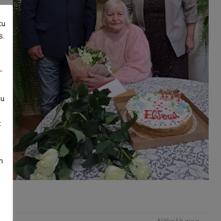
tu
s.
”
su
t
m