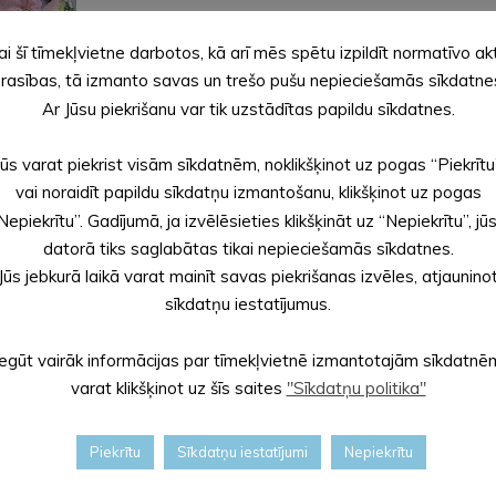
ai šī tīmekļvietne darbotos, kā arī mēs spētu izpildīt normatīvo ak
rasības, tā izmanto savas un trešo pušu nepieciešamās sīkdatne
Ar Jūsu piekrišanu var tik uzstādītas papildu sīkdatnes.
Jūs varat piekrist visām sīkdatnēm, noklikšķinot uz pogas “Piekrītu
vai noraidīt papildu sīkdatņu izmantošanu, klikšķinot uz pogas
Nepiekrītu”. Gadījumā, ja izvēlēsieties klikšķināt uz “Nepiekrītu”, jū
datorā tiks saglabātas tikai nepieciešamās sīkdatnes.
Jūs jebkurā laikā varat mainīt savas piekrišanas izvēles, atjaunino
sīkdatņu iestatījumus.
Iegūt vairāk informācijas par tīmekļvietnē izmantotajām sīkdatnē
varat klikšķinot uz šīs saites
"Sīkdatņu politika"
Piekrītu
Sīkdatņu iestatījumi
Nepiekrītu