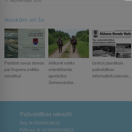
← Iepriekšējā ziņa
Iesakām arī šo
Pastāsti savas domas
Alūksnē notiks
Iznācis jaunākais
par Kopienu svētku
orientēšanās
pašvaldības
iniciatīvu!
apmācība
informatīvā izdevum...
Zemessardze...
Pašvaldības rekvizīti
Reģ. Nr.90000018622
PVN reģ. Nr. LV 90000018622