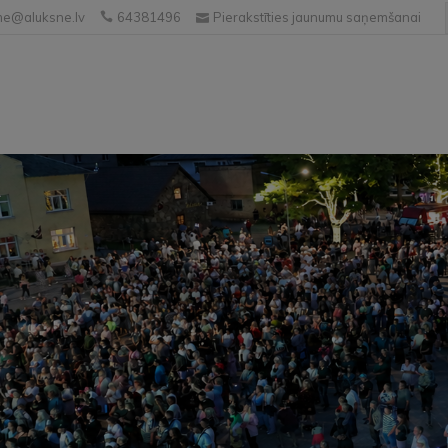
e@aluksne.lv
64381496
Pierakstīties jaunumu saņemšanai