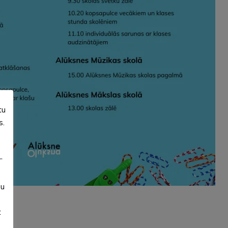
tu
s.
”
su
t