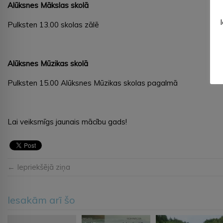
Alūksnes Mākslas
skolā
Pulksten 13.00 skolas zālē
Alūksnes Mūzikas
skolā
Pulksten 15.00 Alūksnes Mūzikas skolas pagalmā
Lai veiksmīgs jaunais mācību gads!
← Iepriekšējā ziņa
Iesakām arī šo