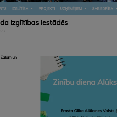
RTS
IZGLĪTĪBA
PROJEKTI
UZŅĒMĒJIEM
SABIEDRĪBA
da izglītības iestādēs
ādēs
u čalām un