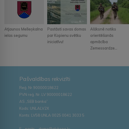
Atjaunos Melleņkalna
Pastāsti savas domas
Alūksnē notiks
ielas segumu
par Kopienu svētku
orientēšanās
iniciatīvu!
apmācība
Zemessardze...
Pašvaldības rekvizīti
Reģ. Nr.90000018622
PVN reģ. Nr. LV 90000018622
AS „SEB banka”
Kods: UNLALV2X
Konts: LV58 UNLA 0025 0041 3033 5
E – pasts – dome@aluksne.lv