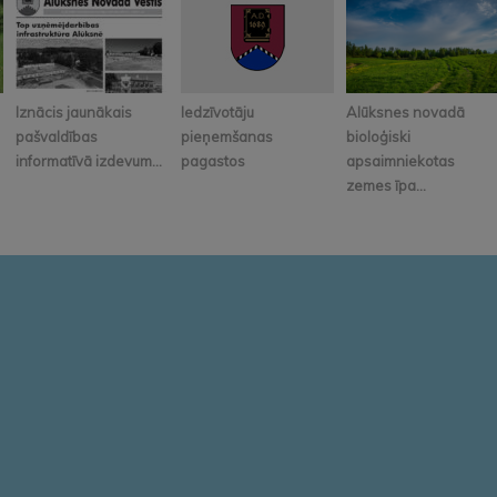
Iznācis jaunākais
Iedzīvotāju
Alūksnes novadā
pašvaldības
pieņemšanas
bioloģiski
informatīvā izdevum...
pagastos
apsaimniekotas
zemes īpa...