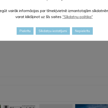
Iegūt vairāk informācijas par tīmekļvietnē izmantotajām sīkdatnē
varat klikšķinot uz šīs saites
"Sīkdatņu politika"
Piekrītu
Sīkdatņu iestatījumi
Nepiekrītu