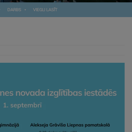
DARBS
VIEGLI LASĪT