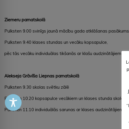
Ziemeru
pamatskolā
Pulksten 9.00 svinīgs jaunā mācību gada atklāšanas pasākums
Pulksten 9.40 klases stundas un vecāku kopsapulce,
pēc tās vecāku individuālas tikšanās ar klašu audzinātājiem
L
p
Alekseja Grāvīša Liepnas
pamatskolā
Pulksten 9.30 skolas svētku zālē
Pulksten 10.20 kopsapulce vecākiem un klases stunda skolēni
“
Pulksten 11.10 individuālās sarunas ar klases audzinātājiem