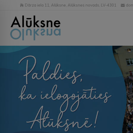
Dārza iela 11, Alūksne, Alūksnes novads, LV-4301
dom