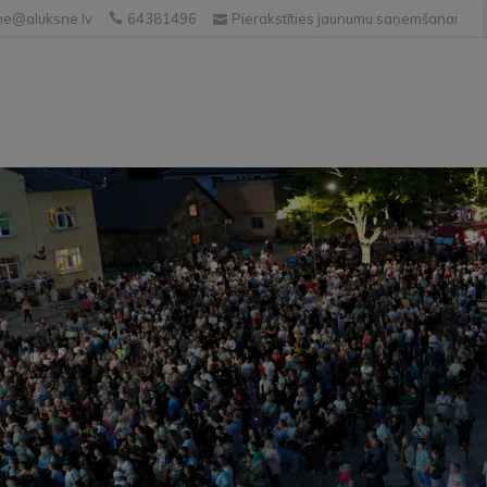
e@aluksne.lv
64381496
Pierakstīties jaunumu saņemšanai