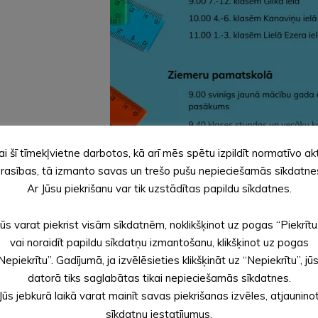
ai šī tīmekļvietne darbotos, kā arī mēs spētu izpildīt normatīvo ak
rasības, tā izmanto savas un trešo pušu nepieciešamās sīkdatne
Ar Jūsu piekrišanu var tik uzstādītas papildu sīkdatnes.
Jūs varat piekrist visām sīkdatnēm, noklikšķinot uz pogas “Piekrītu
vai noraidīt papildu sīkdatņu izmantošanu, klikšķinot uz pogas
em
Nepiekrītu”. Gadījumā, ja izvēlēsieties klikšķināt uz “Nepiekrītu”, jū
datorā tiks saglabātas tikai nepieciešamās sīkdatnes.
Jūs jebkurā laikā varat mainīt savas piekrišanas izvēles, atjaunino
sīkdatņu iestatījumus.