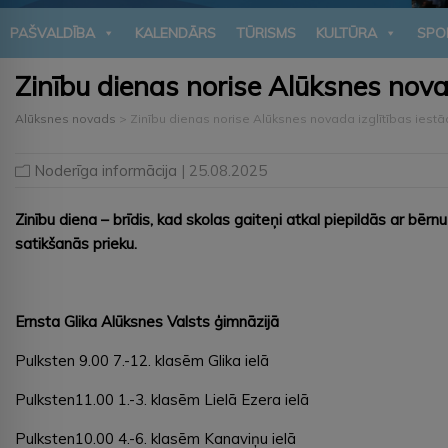
PAŠVALDĪBA
KALENDĀRS
TŪRISMS
KULTŪRA
SPO
Zinību dienas norise Alūksnes nova
Alūksnes novads
>
Zinību dienas norise Alūksnes novada izglītības iest
Noderīga informācija
| 25.08.2025
Zinību diena – brīdis, kad skolas gaiteņi atkal piepildās ar bērn
satikšanās prieku.
Ernsta Glika Alūksnes Valsts
ģimnāzijā
Pulksten 9.00 7.-12. klasēm Glika ielā
Pulksten11.00 1.-3. klasēm Lielā Ezera ielā
Pulksten10.00 4.-6. klasēm Kanaviņu ielā