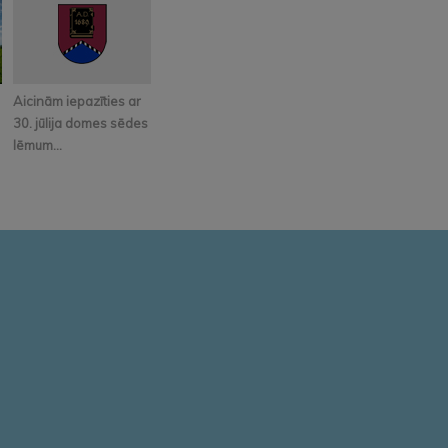
Aicinām iepazīties ar
30. jūlija domes sēdes
lēmum...