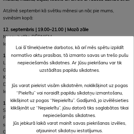
Atzīmē septembri kā svētku mēnesi un nāc pie mums,
svinēsim kopā:
12. septembris | 19.00–21.00 | Mazā zāle
Neonu ballīte BĒRNIEM.
Ieeja: 5,00 EUR
Lai šī tīmekļvietne darbotos, kā arī mēs spētu izpildīt
normatīvo aktu prasības, tā izmanto savas un trešo pušu
13. septembris | 22.00–3.00
Lielā zāle – Svētku balle ar grupu “Zelta Kniede”.
nepieciešamās sīkdatnes. Ar Jūsu piekrišanu var tik
Galdiņu rezervācija un biļešu iepriekšpārdošana Alūksnes
uzstādītas papildu sīkdatnes.
Kultūras centra kasē, tālrunis 27334489.
Diskozāle – DJ Gaga Dance un Lisa Poļana.
Jūs varat piekrist visām sīkdatnēm, noklikšķinot uz pogas
Ieeja uz vakaru: 10,00 EUR
“Piekrītu” vai noraidīt papildu sīkdatņu izmantošanu,
klikšķinot uz pogas “Nepiekrītu”. Gadījumā, ja izvēlēsieties
18. septembris | 14.00–18.00 | Lielā zāle
klikšķināt uz “Nepiekrītu”, jūsu datorā tiks saglabātas tikai
Svētku diena SENIORIEM – Inese Ērmane, Havjers
nepieciešamās sīkdatnes.
Fernandess, Aleksandrs Kuzmins koncertā “Savijušies,
Jūs jebkurā laikā varat mainīt savas piekrišanas izvēles,
sapinušies”, Burciņu balle, muzicē “Zigmārs &dēli”.
atjauninot sīkdatņu iestatījumus.
Galdiņu vai vietu rezervācija līdz 15. septembrim Alūksnes