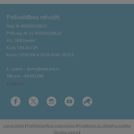
Pašvaldības rekvizīti
Reģ. Nr.90000018622
PVN reģ. Nr. LV 90000018622
AS „SEB banka”
Kods: UNLALV2X
Konts: LV58 UNLA 0025 0041 3033 5
E – pasts – dome@aluksne.lv
Tālrunis – 64381496
E-adrese
Lapas karte
|
Piekļūstamības paziņojums
|
Privātuma un sīkdatņu politika
tīmekļa vietnē
|