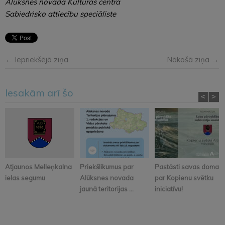
Alūksnes novada Kultūras centra
Sabiedrisko attiecību speciāliste
← Iepriekšējā ziņa
Nākošā ziņa →
Iesakām arī šo
<
>
Atjaunos Melleņkalna
Priekšlikumus par
Pastāsti savas domas
ielas segumu
Alūksnes novada
par Kopienu svētku
jaunā teritorijas ...
iniciatīvu!