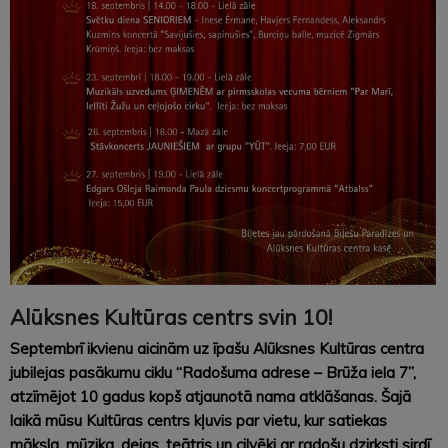
Alūksnes Kultūras centrs svin 10!
Septembrī ikvienu aicinām uz īpašu Alūksnes Kultūras centra
jubilejas pasākumu ciklu “Radošuma adrese – Brūža iela 7”,
atzīmējot 10 gadus kopš atjaunotā nama atklāšanas. Šajā
laikā mūsu Kultūras centrs kļuvis par vietu, kur satiekas
māksla, mūzika, dejas, teātris un cilvēki ar radošu dzirksti sirdī.