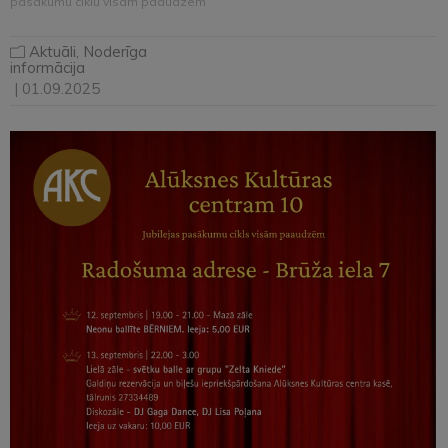
pasākumu ciklu visām paaudzēm
Aktuāli
,
Noderīga
informācija
| 01.09.2025