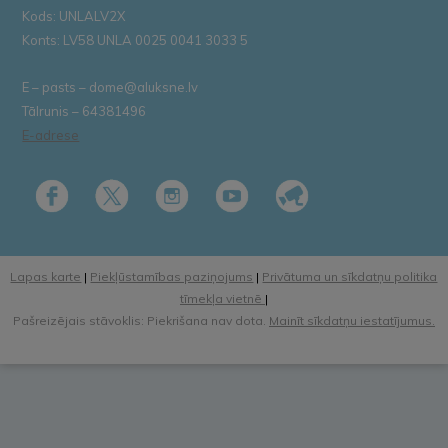
Kods: UNLALV2X
Konts: LV58 UNLA 0025 0041 3033 5
E – pasts – dome@aluksne.lv
Tālrunis – 64381496
E-adrese
Lapas karte
|
Piekļūstamības paziņojums
|
Privātuma un sīkdatņu politika
tīmekļa vietnē
|
Pašreizējais stāvoklis: Piekrišana nav dota.
Mainīt sīkdatņu iestatījumus.