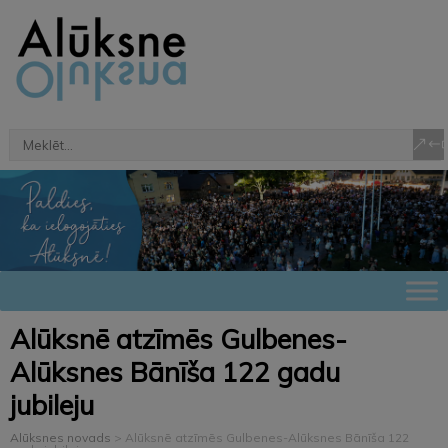
Alūksnē atzīmēs Gulbenes-
Alūksnes Bānīša 122 gadu
jubileju
Alūksnes novads
>
Alūksnē atzīmēs Gulbenes-Alūksnes Bānīša 122