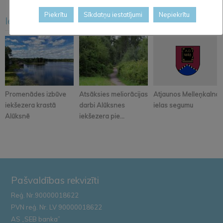
Piekrītu
Sīkdatņu iestatījumi
Nepiekrītu
Iesakām arī šo
<
>
Promenādes izbūve
Atsāksies meliorācijas
Atjaunos Melleņkalna
iekšezera krastā
darbi Alūksnes
ielas segumu
Alūksnē
iekšezera pie...
Pašvaldības rekvizīti
Reģ. Nr.90000018622
PVN reģ. Nr. LV 90000018622
AS „SEB banka”