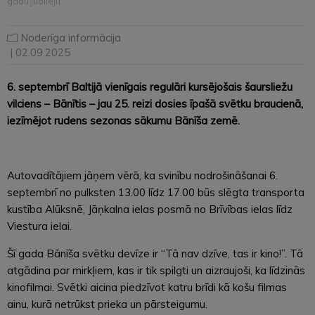
gadu jubileju
Noderīga informācija
| 02.09.2025
6. septembrī Baltijā vienīgais regulāri kursējošais šaursliežu
vilciens – Bānītis – jau 25. reizi dosies īpašā svētku braucienā,
iezīmējot rudens sezonas sākumu Bānīša zemē.
Autovadītājiem jāņem vērā, ka svinību nodrošināšanai 6.
septembrī no pulksten 13.00 līdz 17.00 būs slēgta transporta
kustība Alūksnē, Jāņkalna ielas posmā no Brīvības ielas līdz
Viestura ielai.
Šī gada Bānīša svētku devīze ir “Tā nav dzīve, tas ir kino!”. Tā
atgādina par mirkļiem, kas ir tik spilgti un aizraujoši, ka līdzinās
kinofilmai. Svētki aicina piedzīvot katru brīdi kā košu filmas
ainu, kurā netrūkst prieka un pārsteigumu.