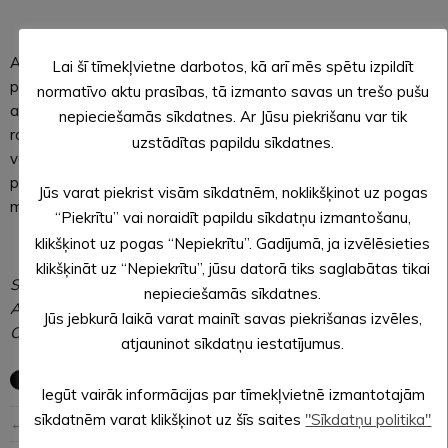
Alūksnes stacija Jāņkalna ielā 52 par īpašu svētku pieturu
Lai šī tīmekļvietne darbotos, kā arī mēs spētu izpildīt
pārtaps no pulksten 14.00 līdz 16.00. Svētku apmeklētāji
normatīvo aktu prasības, tā izmanto savas un trešo pušu
aicināti līdzi ņemt savus vintage stila ceļojuma koferus, lai
nepieciešamās sīkdatnes. Ar Jūsu piekrišanu var tik
radītu kopīgu svētku noskaņu un piedalītos koferu parādē un
uzstādītas papildu sīkdatnes.
veiklības stafetēs. Mazie svētku viesi varēs priecāties
piepūšamajās atrakcijās, savukārt “Ginc un Es” sniegs
Jūs varat piekrist visām sīkdatnēm, noklikšķinot uz pogas
muzikālu sveicienu visai ģimenei.
“Piekrītu” vai noraidīt papildu sīkdatņu izmantošanu,
klikšķinot uz pogas “Nepiekrītu”. Gadījumā, ja izvēlēsieties
klikšķināt uz “Nepiekrītu”, jūsu datorā tiks saglabātas tikai
SAGATAVOJA: Lāsma ĒVELE,
nepieciešamās sīkdatnes.
Alūksnes novada pašvaldības
Jūs jebkurā laikā varat mainīt savas piekrišanas izvēles,
Centrālās administrācijas sabiedrisko attiecību speciāliste
atjauninot sīkdatņu iestatījumus.
Iegūt vairāk informācijas par tīmekļvietnē izmantotajām
sīkdatnēm varat klikšķinot uz šīs saites
"Sīkdatņu politika"
← Iepriekšējā ziņa
Nākošā ziņa →