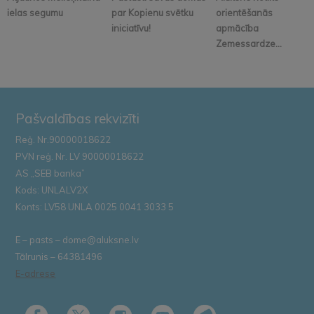
ielas segumu
par Kopienu svētku
orientēšanās
iniciatīvu!
apmācība
Zemessardze...
Pašvaldības rekvizīti
Reģ. Nr.90000018622
PVN reģ. Nr. LV 90000018622
AS „SEB banka”
Kods: UNLALV2X
Konts: LV58 UNLA 0025 0041 3033 5
E – pasts – dome@aluksne.lv
Tālrunis – 64381496
E-adrese