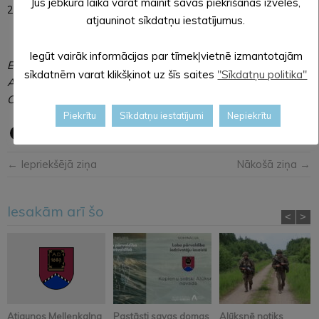
Jūs jebkurā laikā varat mainīt savas piekrišanas izvēles,
26161235 vai e-pastu aluksneskapi@aluksne.lv.
atjauninot sīkdatņu iestatījumus.
Iegūt vairāk informācijas par tīmekļvietnē izmantotajām
Evita Aploka,
sīkdatnēm varat klikšķinot uz šīs saites
"Sīkdatņu politika"
Alūksnes novada pašvaldības
Centrālās administrācijas sabiedrisko attiecību speciāliste
Piekrītu
Sīkdatņu iestatījumi
Nepiekrītu
← Iepriekšējā ziņa
Nākošā ziņa →
Iesakām arī šo
<
>
Atjaunos Melleņkalna
Pastāsti savas domas
Alūksnē notiks