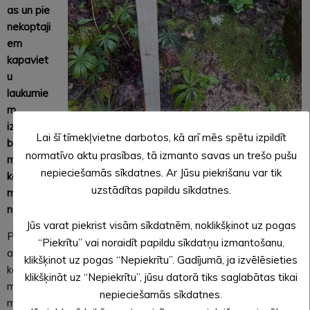
as un pie
nekoptaji
em
kapaviet
u
laukumie
m
izvietojot
Lai šī tīmekļvietne darbotos, kā arī mēs spētu izpildīt
brīdināju
normatīvo aktu prasības, tā izmanto savas un trešo pušu
ma zīmi –
nepieciešamās sīkdatnes. Ar Jūsu piekrišanu var tik
koka
uzstādītas papildu sīkdatnes.
mietiņu ar sarkanu krāsojumu augšgalā, kas marķēts ar
numuru un gadu.
Jūs varat piekrist visām sīkdatnēm, noklikšķinot uz pogas
Pašvaldība aicina iedzīvotājus, kas ilgāku laiku nav
“Piekrītu” vai noraidīt papildu sīkdatņu izmantošanu,
apmeklējuši savas apkopjamās kapavietas pašvaldības
klikšķinot uz pogas “Nepiekrītu”. Gadījumā, ja izvēlēsieties
kapsētās, un ierodoties konstatē, ka kapavietas laukums ir
klikšķināt uz “Nepiekrītu”, jūsu datorā tiks saglabātas tikai
marķēts ar brīdinājuma mietiņu, nevis vienkārši izmest
nepieciešamās sīkdatnes.
mietiņu, bet sazināties ar kapsētas pārzini pa tālruni