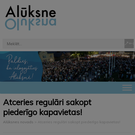
Atceries regulāri sakopt
piederīgo kapavietas!
Alūksnes novads
>
Atceries regulāri sakopt piederīgo kapavietas!