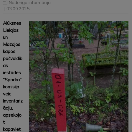
Noderīga informācija
| 03.09.2025
Alūksnes
Lielajos
un
Mazajos
kapos
pašvaldīb
as
iestādes
“Spodra”
komisija
veic
inventariz
āciju,
apsekojo
t
kapaviet