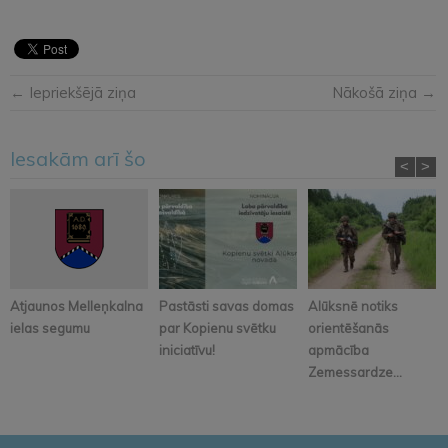
← Iepriekšējā ziņa
Nākošā ziņa →
Iesakām arī šo
<
>
Atjaunos Melleņkalna
Pastāsti savas domas
Alūksnē notiks
ielas segumu
par Kopienu svētku
orientēšanās
iniciatīvu!
apmācība
Zemessardze...