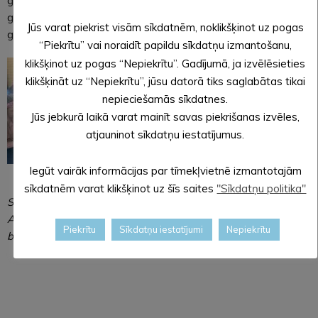
grāmatu plauktiem, jo galvenais ir meklēt un atrast īsto
grāmatu, par kuru pēc izlasīšanas teiktu: man ļoti patika šī
Jūs varat piekrist visām sīkdatnēm, noklikšķinot uz pogas
grāmata, to iesaku izlasīt arī tev, tā ir forša!
“Piekrītu” vai noraidīt papildu sīkdatņu izmantošanu,
klikšķinot uz pogas “Nepiekrītu”. Gadījumā, ja izvēlēsieties
klikšķināt uz “Nepiekrītu”, jūsu datorā tiks saglabātas tikai
nepieciešamās sīkdatnes.
Jūs jebkurā laikā varat mainīt savas piekrišanas izvēles,
atjauninot sīkdatņu iestatījumus.
Iegūt vairāk informācijas par tīmekļvietnē izmantotajām
sīkdatnēm varat klikšķinot uz šīs saites
"Sīkdatņu politika"
Sanita Silirova,
Alūksnes novada bibliotēkas struktūrvienības “Mārkalnes
Piekrītu
Sīkdatņu iestatījumi
Nepiekrītu
bibliotēka” – VPVKAC vadītāja