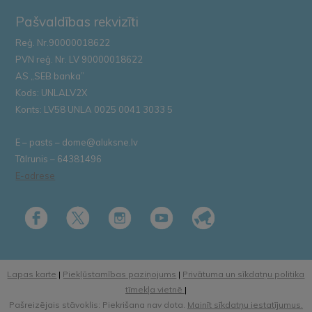
Pašvaldības rekvizīti
Reģ. Nr.90000018622
PVN reģ. Nr. LV 90000018622
AS „SEB banka”
Kods: UNLALV2X
Konts: LV58 UNLA 0025 0041 3033 5
E – pasts – dome@aluksne.lv
Tālrunis – 64381496
E-adrese
Lapas karte
|
Piekļūstamības paziņojums
|
Privātuma un sīkdatņu politika
tīmekļa vietnē
|
Pašreizējais stāvoklis: Piekrišana nav dota.
Mainīt sīkdatņu iestatījumus.