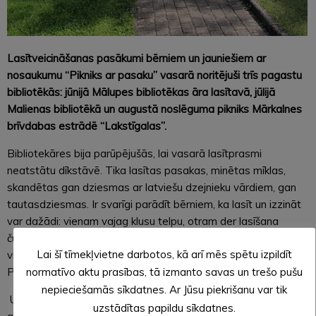
Lasītveicināšanas pasākumi bērniem un jauniešiem ar
nosaukumu “Pikniks ar pasaku” vasarā noritējuši trīs pagastu
bibliotēkās: jūnijā Mālupes bibliotēkas āra lasītavā, jūlijā
Malienas bibliotēkā un augustā noslēguma pikniks Mārkalnes
brīvdabas estrādē “Lakstīgalas”.
Bibliotekāres bija parūpējušās, lai vasarā lasītprasmi
neatstātu dīkstāvē. Tika lasītas pasakas, minētas mīklas,
skandētas gan dziesmas ar latviešu dzejnieku vārdiem, gan
tautasdziesmas. Ir svarīgi parādīt bērniem, ka lasīt un izzināt
var dažādi: vienam vajag klusu telpu, otram der lasīšana
čukstus, kāds apsēžas šūpolēs un lasa, bet ir jaunieši, kuriem
Lai šī tīmekļvietne darbotos, kā arī mēs spētu izpildīt
vislabāk der lasīt kopā ar savu vienaudzi un pārrunāt izlasīto.
Pasākumu mērķis bija lasīšanas un tikšanās prieks.
normatīvo aktu prasības, tā izmanto savas un trešo pušu
nepieciešamās sīkdatnes. Ar Jūsu piekrišanu var tik
Uzsākot skolas gaitas, tiksimies bibliotēkās pie plašajiem
uzstādītas papildu sīkdatnes.