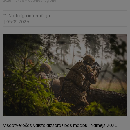
2025” norise Vidzemes reģionā
Noderīga informācija
| 05.09.2025
Visaptverošas valsts aizsardzības mācību “Namejs 2025”