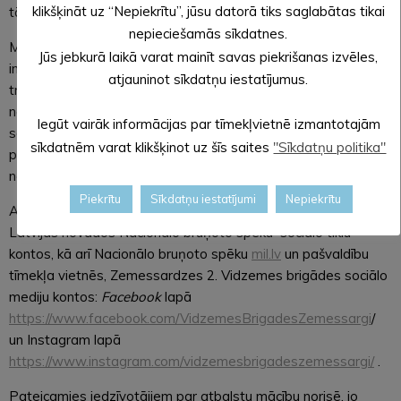
klikšķināt uz “Nepiekrītu”, jūsu datorā tiks saglabātas tikai
tādēļ iespējami īslaicīgi satiksmes ierobežojumi.
nepieciešamās sīkdatnes.
Mācību laikā tiks izmantota mācību munīcija un kaujas
Jūs jebkurā laikā varat mainīt savas piekrišanas izvēles,
imitācijas līdzekļi, kā arī militāro lidaparātu lidojumi, kas rada
atjauninot sīkdatņu iestatījumus.
troksni, taču nerada draudus veselībai un dzīvībai, kā arī
nenodara bojājumus videi. Uzdevumu izpilde notiks iepriekš
Iegūt vairāk informācijas par tīmekļvietnē izmantotajām
saskaņotos valstij un pašvaldībām, privātām un juridiskām
sīkdatnēm varat klikšķinot uz šīs saites
"Sīkdatņu politika"
personām piederošos zemes īpašumos. Mācībām
noslēdzoties, izmantotās teritorijas tiks sakoptas.
Piekrītu
Sīkdatņu iestatījumi
Nepiekrītu
Aicinām sekot līdzi aktuālajai informācijai par mācību norisi
Latvijas novados Nacionālo bruņoto spēku sociālo tīklu
kontos, kā arī Nacionālo bruņoto spēku
mil.lv
un pašvaldību
tīmekļa vietnēs, Zemessardzes 2. Vidzemes brigādes sociālo
mediju kontos:
Facebook
lapā
https://www.facebook.com/VidzemesBrigadesZemessargi
/
un Instagram lapā
https://www.instagram.com/vidzemesbrigadeszemessargi/
.
Pateicamies iedzīvotājiem par atbalstu mācību norisē, jo