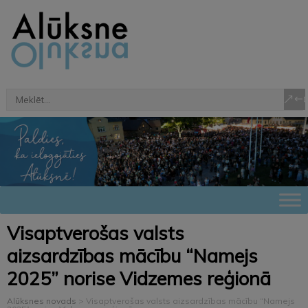
Visaptverošas valsts
aizsardzības mācību “Namejs
2025” norise Vidzemes reģionā
Alūksnes novads
>
Visaptverošas valsts aizsardzības mācību “Namejs