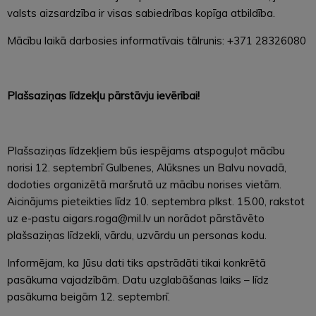
valsts aizsardzība ir visas sabiedrības kopīga atbildība.
Mācību laikā darbosies informatīvais tālrunis: +371 28326080
Plašsaziņas līdzekļu pārstāvju ievērībai!
Plašsaziņas līdzekļiem būs iespējams atspoguļot mācību
norisi 12. septembrī Gulbenes, Alūksnes un Balvu novadā,
dodoties organizētā maršrutā uz mācību norises vietām.
Aicinājums pieteikties līdz 10. septembra plkst. 15.00, rakstot
uz e-pastu aigars.roga@mil.lv un norādot pārstāvēto
plašsaziņas līdzekli, vārdu, uzvārdu un personas kodu.
Informējam, ka Jūsu dati tiks apstrādāti tikai konkrētā
pasākuma vajadzībām. Datu uzglabāšanas laiks – līdz
pasākuma beigām 12. septembrī.