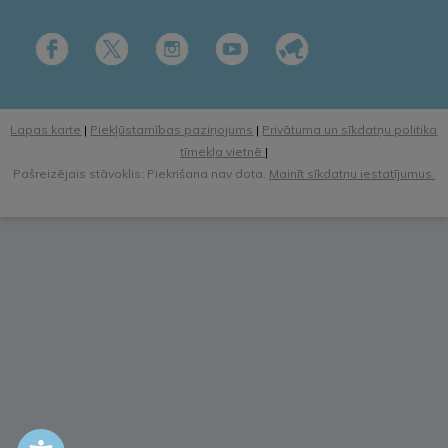
Lapas karte
|
Piekļūstamības paziņojums
|
Privātuma un sīkdatņu politika
tīmekļa vietnē
|
Pašreizējais stāvoklis: Piekrišana nav dota.
Mainīt sīkdatņu iestatījumus.