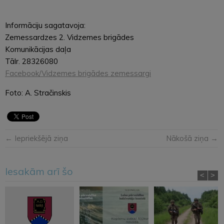
Informāciju sagatavoja:
Zemessardzes 2. Vidzemes brigādes
Komunikācijas daļa
Tālr. 28326080
Facebook/Vidzemes brigādes zemessargi
Foto: A. Stračinskis
← Iepriekšējā ziņa
Nākošā ziņa →
Iesakām arī šo
<
>