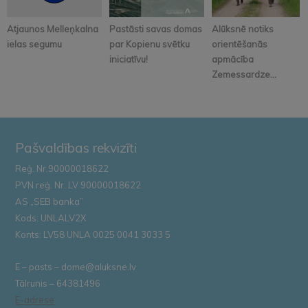
Atjaunos Melleņkalna
Pastāsti savas domas
Alūksnē notiks
ielas segumu
par Kopienu svētku
orientēšanās
iniciatīvu!
apmācība
Zemessardze...
Pašvaldības rekvizīti
Reģ. Nr.90000018622
PVN reģ. Nr. LV 90000018622
AS „SEB banka”
Kods: UNLALV2X
Konts: LV58 UNLA 0025 0041 3033 5
E – pasts – dome@aluksne.lv
Tālrunis – 64381496
E-adrese