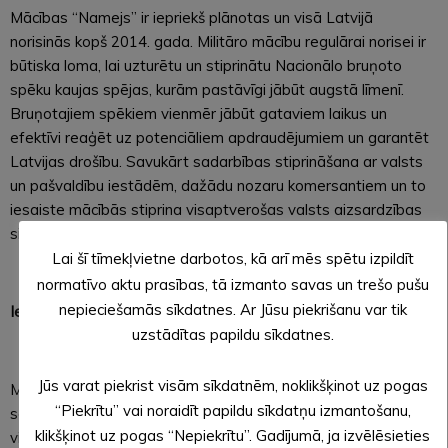
Mācības “Namejs” ir iepriekš plānotas un visā Latvijā
norisinās kopš 2014. gada. Militāro mācību regulārai norisei ir
būtiska loma, lai uzturētu un stiprinātu Nacionālo bruņoto
spēku kaujas spējas, kurām pastāvīgi jābūt augstā līmenī.
Bruņotajiem spēkiem vienmēr jābūt gataviem laikus un
efektīvi reaģēt uz potenciāliem apdraudējumiem un garantēt
Latvijas drošību. Savukārt sadarbības stiprināšana ar valsts
un pašvaldību iestādēm, dažādu nozaru komersantiem un to
iesaiste mācībās stiprina visaptverošas valsts aizsardzības
sistēmu Latvijā.
Lai šī tīmekļvietne darbotos, kā arī mēs spētu izpildīt
normatīvo aktu prasības, tā izmanto savas un trešo pušu
nepieciešamās sīkdatnes. Ar Jūsu piekrišanu var tik
Iedzīvotāju ievērībai!
uzstādītas papildu sīkdatnes.
Jūs varat piekrist visām sīkdatnēm, noklikšķinot uz pogas
Mācību “Namejs 2025” aktīvās fāzes laikā no 8. līdz 14.
“Piekrītu” vai noraidīt papildu sīkdatņu izmantošanu,
septembrim Vidzemes reģionā notiks militārās tehnikas
klikšķinot uz pogas “Nepiekrītu”. Gadījumā, ja izvēlēsieties
vienību pārvietošanās pa koplietošanas un meža ceļiem,