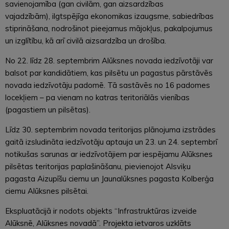
savienojamība (gan civilām, gan aizsardzības
vajadzībām), ilgtspējīga ekonomikas izaugsme, sabiedrības
stiprināšana, nodrošinot pieejamus mājokļus, pakalpojumus
un izglītību, kā arī civilā aizsardzība un drošība.
No 22. līdz 28. septembrim Alūksnes novada iedzīvotāji var
balsot par kandidātiem, kas pilsētu un pagastus pārstāvēs
novada iedzīvotāju padomē. Tā sastāvēs no 16 padomes
locekļiem – pa vienam no katras teritoriālās vienības
(pagastiem un pilsētas).
Līdz 30. septembrim novada teritorijas plānojuma izstrādes
gaitā izsludināta iedzīvotāju aptauja un 23. un 24. septembrī
notikušas sarunas ar iedzīvotājiem par iespējamu Alūksnes
pilsētas teritorijas paplašināšanu, pievienojot Alsviķu
pagasta Aizupīšu ciemu un Jaunalūksnes pagasta Kolberģa
ciemu Alūksnes pilsētai.
Ekspluatācijā ir nodots objekts “Infrastruktūras izveide
Alūksnē, Alūksnes novadā”. Projekta ietvaros uzklāts