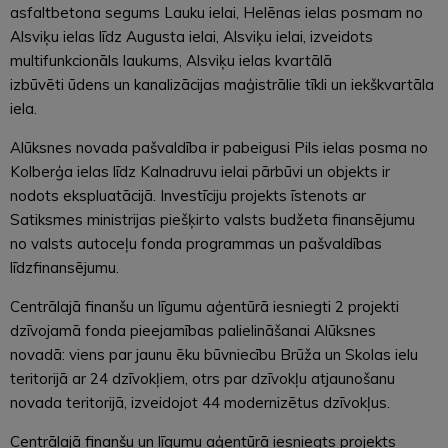
asfaltbetona segums Lauku ielai, Helēnas ielas posmam no
Alsviķu ielas līdz Augusta ielai, Alsviķu ielai, izveidots
multifunkcionāls laukums, Alsviķu ielas kvartālā
izbūvēti ūdens un kanalizācijas maģistrālie tīkli un iekškvartāla
iela.
Alūksnes novada pašvaldība ir pabeigusi Pils ielas posma no
Kolberģa ielas līdz Kalnadruvu ielai pārbūvi un objekts ir
nodots ekspluatācijā. Investīciju projekts īstenots ar
Satiksmes ministrijas piešķirto valsts budžeta finansējumu
no valsts autoceļu fonda programmas un pašvaldības
līdzfinansējumu.
Centrālajā finanšu un līgumu aģentūrā iesniegti 2 projekti
dzīvojamā fonda pieejamības palielināšanai Alūksnes
novadā: viens par jaunu ēku būvniecību Brūža un Skolas ielu
teritorijā ar 24 dzīvokļiem, otrs par dzīvokļu atjaunošanu
novada teritorijā, izveidojot 44 modernizētus dzīvokļus.
Centrālajā finanšu un līgumu aģentūrā iesniegts projekts