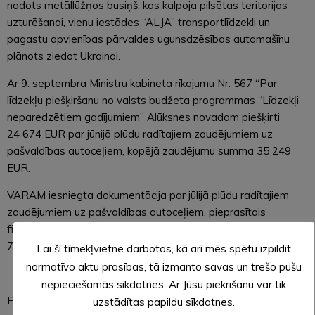
nodots metāllūžņos busiņš, kas kalpoja pilsētas teritorijas
uzturēšanai, vienu iestādes “ALJA” transportlīdzekli un
pagastu apvienības pārvaldes ugunsdzēsības automašīnu
plānots ziedot Ukrainai.
Ar 9. septembra Ministru kabineta rīkojumu Nr. 567 “Par
līdzekļu piešķiršanu no valsts budžeta programmas “Līdzekļi
neparedzētiem gadījumiem” Alūksnes novadam piešķirti
24 674 EUR par jūnijā plūdu radītajiem zaudējumiem uz
pašvaldības autoceļiem, kopējā zaudējumu summa 35 249
EUR.
VARAM iesniegta dokumentācija par jūlijā plūdu radītajiem
zaudējumiem uz pašvaldības autoceļiem, pieprasītais
finansējuma apjoms 49 530 EUR, kopējais zaudējumu apjoms
70 757 EUR.
Lai šī tīmekļvietne darbotos, kā arī mēs spētu izpildīt
normatīvo aktu prasības, tā izmanto savas un trešo pušu
nepieciešamās sīkdatnes. Ar Jūsu piekrišanu var tik
Pašvaldības budžeta izpilde uz 23.09.2025.:
uzstādītas papildu sīkdatnes.