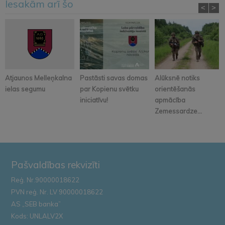
Iesakām arī šo
<
>
Atjaunos Melleņkalna
Pastāsti savas domas
Alūksnē notiks
ielas segumu
par Kopienu svētku
orientēšanās
iniciatīvu!
apmācība
Zemessardze...
Pašvaldības rekvizīti
Reģ. Nr.90000018622
PVN reģ. Nr. LV 90000018622
AS „SEB banka”
Kods: UNLALV2X