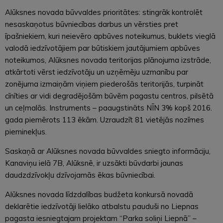
Alūksnes novada būvvaldes prioritātes: stingrāk kontrolēt
nesaskaņotus būvniecības darbus un vērsties pret
īpašniekiem, kuri neievēro apbūves noteikumus, buklets vieglā
valodā iedzīvotājiem par būtiskiem jautājumiem apbūves
noteikumos, Alūksnes novada teritorijas plānojuma izstrāde,
atkārtoti vērst iedzīvotāju un uzņēmēju uzmanību par
zonējuma izmaiņām viņiem piederošās teritorijās, turpināt
cīnīties ar vidi degradējošām būvēm pagastu centros, pilsētā
un ceļmalās. Instruments – paaugstināts NĪN 3% kopš 2016.
gada piemērots 113 ēkām. Uzraudzīt 81 vietējās nozīmes
pieminekļus.
Saskaņā ar Alūksnes novada būvvaldes sniegto informāciju,
Kanaviņu ielā 7B, Alūksnē, ir uzsākti būvdarbi jaunas
daudzdzīvokļu dzīvojamās ēkas būvniecībai.
Alūksnes novada līdzdalības budžeta konkursā novadā
deklarētie iedzīvotāji lielāko atbalstu pauduši no Liepnas
pagasta iesniegtajam projektam “Parka soliņi Liepnā” –