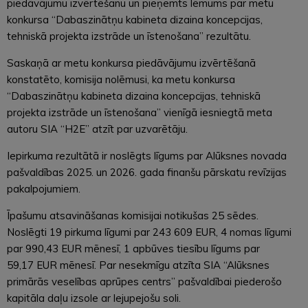
piedāvājumu izvērtēšanu un pieņemts lēmums par metu
konkursa “Dabaszinātņu kabineta dizaina koncepcijas,
tehniskā projekta izstrāde un īstenošana” rezultātu.
Saskaņā ar metu konkursa piedāvājumu izvērtēšanā
konstatēto, komisija nolēmusi, ka metu konkursa
“Dabaszinātņu kabineta dizaina koncepcijas, tehniskā
projekta izstrāde un īstenošana” vienīgā iesniegtā meta
autoru SIA “H2E” atzīt par uzvarētāju.
Iepirkuma rezultātā ir noslēgts līgums par Alūksnes novada
pašvaldības 2025. un 2026. gada finanšu pārskatu revīzijas
pakalpojumiem.
Īpašumu atsavināšanas komisijai notikušas 25 sēdes.
Noslēgti 19 pirkuma līgumi par 243 609 EUR, 4 nomas līgumi
par 990,43 EUR mēnesī, 1 apbūves tiesību līgums par
59,17 EUR mēnesī. Par nesekmīgu atzīta SIA “Alūksnes
primārās veselības aprūpes centrs” pašvaldībai piederošo
kapitāla daļu izsole ar lejupejošu soli.