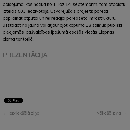
balsojumā, kas notika no 1. līdz 14. septembrim, tam atbalstu
izteicis 501 iedzīvotājs. Uzvarējušais projekts paredz
papildināt atpūtai un rekreācijai paredzēto infrastruktūru,
uzstādot no jauna vai atjaunojot kopumā 18 soliņus publiski
pieejamās, pašvaldības īpašumā esošās vietās Liepnas
ciema teritorijā.
PREZENTĀCIJA
← Iepriekšējā ziņa
Nākošā ziņa →