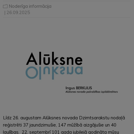
Noderīga informācija
| 26.09.2025
Līdz 26. augustam Alūksnes novada Dzimtsarakstu nodaļā
reģistrēti 37 jaundzimušie, 147 mūžībā aizgājušie un 40
laulības. 22. septembrī 101 gada jubilejā godināta mūsu