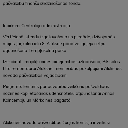
pašvaldību finanšu izlīdzināšanas fondā.
Iepirkumi Centrālajā administrācijā:
Vērtēšanā: stendu izgatavošana un piegāde, dzīvojamās
mājas Jāņkalna ielā 8, Alūksnē pārbūve, gājēju celiņu
atjaunošana Tempļakalna parkā.
Izsludināti: mājokļu vides pieejamības uzlabošana, Pilssalas
tilta remontdarbi Alūksnē, mērniecības pakalpojumi Alūksnes
novada pašvaldības vajadzībām.
Pieņemts lēmums par būvdarbu veikšanu pašvaldības
nozīmes koplietošanas ūdensnoteku atjaunošanai Annas,
Kalncempju un Mārkalnes pagastā.
Alūksnes novada pašvaldības žūrijas komisija ir veikusi