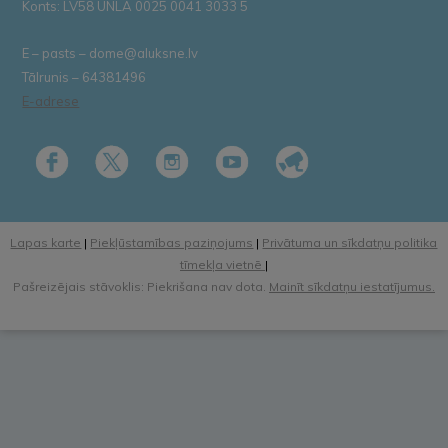
Konts: LV58 UNLA 0025 0041 3033 5
E – pasts – dome@aluksne.lv
Tālrunis – 64381496
E-adrese
Lapas karte
|
Piekļūstamības paziņojums
|
Privātuma un sīkdatņu politika
tīmekļa vietnē
|
Pašreizējais stāvoklis: Piekrišana nav dota.
Mainīt sīkdatņu iestatījumus.