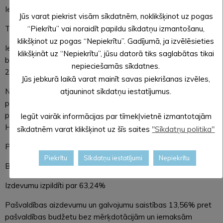
Ieņēmumi kopā 75,67 %,
Jūs varat piekrist visām sīkdatnēm, noklikšķinot uz pogas
“Piekrītu” vai noraidīt papildu sīkdatņu izmantošanu,
Tajā skaitā:
klikšķinot uz pogas “Nepiekrītu”. Gadījumā, ja izvēlēsieties
Iedzīvotāju ienākuma nodoklis 68,07% (pēc likuma “Par valsts
klikšķināt uz “Nepiekrītu”, jūsu datorā tiks saglabātas tikai
budžetu 2025. gadam un budžeta ietvaru 2025., 2026. un
nepieciešamās sīkdatnes.
2027. gadam” izpilde 9 mēnešos jāsasniedz 72%)
Jūs jebkurā laikā varat mainīt savas piekrišanas izvēles,
atjauninot sīkdatņu iestatījumus.
Nekustamā īpašuma nodoklis – 111,54% (tajā skaitā jau
pieņemts domes lēmums par līdzekļu izdalīšanu ES TPF
projekta līdzfinansējumam 50 597 EUR (Tirgotāju, Blaumaņa,
Iegūt vairāk informācijas par tīmekļvietnē izmantotajām
Helēnas ielas pārbūvei))
sīkdatnēm varat klikšķinot uz šīs saites
"Sīkdatņu politika"
Pašvaldību finanšu izlīdzināšanas fonda dotācija 71,95%
Piekrītu
Sīkdatņu iestatījumi
Nepiekrītu
Budžeta iestāžu ieņēmumi 83,02%
Izdevumu izpildīti par 63,24%
Pašvaldības aizdevumu un galvojumu saistības 13,56% pret
pašvaldības budžetu bez mērķdotācijām un iemaksām