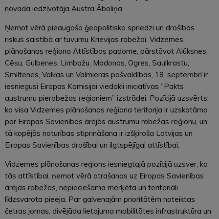
novada iedzīvotāja Austra Āboliņa.
Ņemot vērā pieaugošo ģeopolitisko spriedzi un drošības
riskus saistībā ar tuvumu Krievijas robežai, Vidzemes
plānošanas reģiona Attīstības padome, pārstāvot Alūksnes,
Cēsu, Gulbenes, Limbažu, Madonas, Ogres, Saulkrastu,
Smiltenes, Valkas un Valmieras pašvaldības, 18. septembrī ir
iesniegusi Eiropas Komisijai viedokli iniciatīvas “Pakts
austrumu pierobežas reģioniem” izstrādei. Pozīcijā uzsvērts,
ka visa Vidzemes plānošanas reģiona teritorija ir uzskatāma
par Eiropas Savienības ārējās austrumu robežas reģionu, un
tā kopējās noturības stiprināšana ir izšķiroša Latvijas un
Eiropas Savienības drošībai un ilgtspējīgai attīstībai.
Vidzemes plānošanas reģions iesniegtajā pozīcijā uzsver, ka
tās attīstībai, ņemot vērā atrašanos uz Eiropas Savienības
ārējās robežas, nepieciešama mērķēta un teritoriāli
līdzsvarota pieeja. Par galvenajām prioritātēm noteiktas
četras jomas: divējāda lietojuma mobilitātes infrastruktūra un