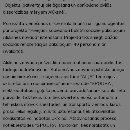
“Objektu (patvertņu) pielāgošana un aprīkošana civilās
aizsardzības mērķiem Alūksnē”.
Parakstīta vienošanās ar Centrālo finanšu un līgumu aģentūru
par projekta “Pieejami sabiedrībā balstīti sociālie pakalpojumi
Alūksnes novadā” īstenošanu. Projektā tiks sniegti dažādi
sociālās rehabilitācijas pakalpojumi 40 personām ar
invaliditāti.
Alūksnes novada pašvaldība turpina atjaunot autoparku tās
funkciju nodrošināšanai. Automašīnas novada publisko ūdeņu
apsaimniekošanai ir saņēmusi iestāde “ALJA”, teritorijas
uzturēšanai un apsaimniekošanai – iestāde “SPODRA”,
elektroautobusu guļošo pacientu pārvadāšanai – sociālo lietu
pārvalde. Līdztekus tam tiek izvērtēts esošo automašīnu
tehniskais stāvoklis iestādēs, un transporta vienības, kuras
prasa lielus ieguldījumus to uzturēšanai, tiek atsavinātas,
norakstītas vai nodotas Ukrainai. Atsavināšanas process
notiek iestādes “SPODRA” traktoram, tiek norakstīts un