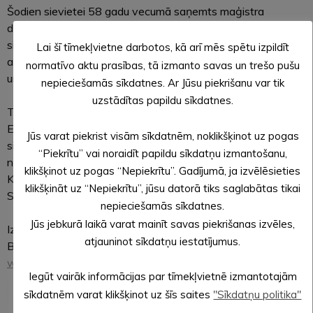
Šodien sievietei 58 gadu vecumā saņemts maģistra
diploms biznesa vadībā. Nav laika apstāties, saka mūsdienu
sieviete un iekāpj savā BMW markas automašīnā,
Lai šī tīmekļvietne darbotos, kā arī mēs spētu izpildīt
aiztraucot pilsētas rosīgajās ielās, lai palielinātu apgrozījumu
normatīvo aktu prasības, tā izmanto savas un trešo pušu
un sasniegtu uzstādītos augstos mērķus.
nepieciešamās sīkdatnes. Ar Jūsu piekrišanu var tik
uzstādītas papildu sīkdatnes.
Tikai 50 gadi šķir šos notikumus. Tas ir daudz vai maz?
Esam šķērsojuši gadsimtu robežas, nosvinējuši valsts
Jūs varat piekrist visām sīkdatnēm, noklikšķinot uz pogas
simtgadi, un daudzas sievietes, kārtējo dzīves desmitgadi
“Piekrītu” vai noraidīt papildu sīkdatņu izmantošanu,
nosvinot, atskatās uz noieto ceļu un jautā: kas tālāk?
klikšķinot uz pogas “Nepiekrītu”. Gadījumā, ja izvēlēsieties
Kas tālāk, ja tev ir 30, 40, 50 un vairāk? Vai ir kas tālāk? Ir!
klikšķināt uz “Nepiekrītu”, jūsu datorā tiks saglabātas tikai
Sieviete joprojām ir labākais, kas Latvijā ir!
nepieciešamās sīkdatnes.
Jūs jebkurā laikā varat mainīt savas piekrišanas izvēles,
Izrāde divās daļās ar starpbrīdi. Izrādes garums – 2h.
atjauninot sīkdatņu iestatījumus.
Biļetes – Alūksnes Kultūras centra kasē vai internetā
www.bilesuparadize.lv
Iegūt vairāk informācijas par tīmekļvietnē izmantotajām
sīkdatnēm varat klikšķinot uz šīs saites
"Sīkdatņu politika"