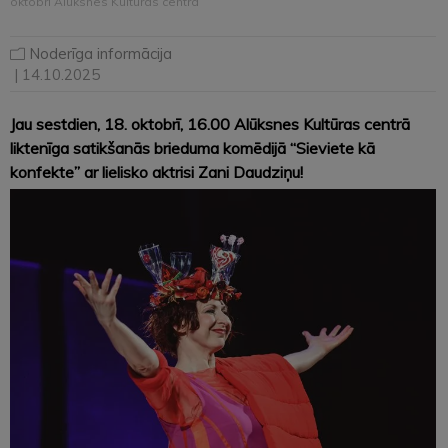
oktobrī Alūksnes Kultūras centrā
Noderīga informācija
| 14.10.2025
Jau sestdien, 18. oktobrī, 16.00 Alūksnes Kultūras centrā
liktenīga satikšanās brieduma komēdijā “Sieviete kā
konfekte” ar lielisko aktrisi Zani Daudziņu!