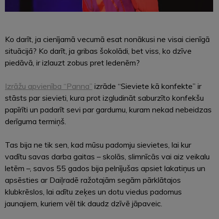
Ko darīt, ja cienījamā vecumā esat nonākusi ne visai cienīgā
situācijā? Ko darīt, ja gribas šokolādi, bet viss, ko dzīve
piedāvā, ir izlauzt zobus pret ledenēm?
Izrāžu apvienība “Panna”
izrāde “Sieviete kā konfekte” ir
stāsts par sievieti, kura prot izgludināt saburzīto konfekšu
papīrīti un padarīt sevi par gardumu, kuram nekad nebeidzas
derīguma termiņš.
Tas bija ne tik sen, kad mūsu padomju sievietes, lai kur
vadītu savas darba gaitas – skolās, slimnīcās vai aiz veikalu
letēm –, savos 55 gados bija pelnījušas apsiet lakatiņus un
apsēsties ar Daiļradē ražotajām segām pārklātajos
klubkrēslos, lai adītu zeķes un dotu viedus padomus
jaunajiem, kuriem vēl tik daudz dzīvē jāpaveic.