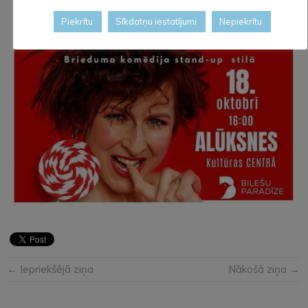
Piekrītu
Sīkdatņu iestatījumi
Nepiekrītu
← Iepriekšējā ziņa
Nākošā ziņa →