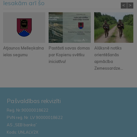
Iesakām arī šo
<
>
Atjaunos Melleņkalna
Pastāsti savas domas
Alūksnē notiks
ielas segumu
par Kopienu svētku
orientēšanās
iniciatīvu!
apmācība
Zemessardze...
Pašvaldības rekvizīti
Reģ. Nr.90000018622
PVN reģ. Nr. LV 90000018622
AS „SEB banka”
Kods: UNLALV2X