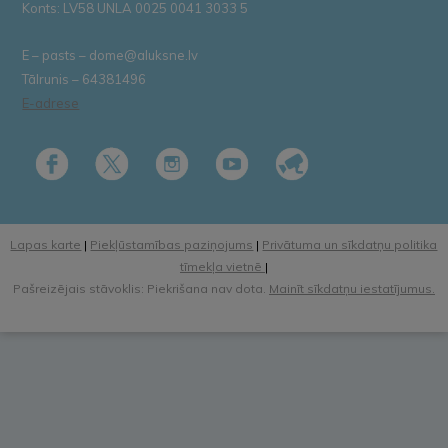
Konts: LV58 UNLA 0025 0041 3033 5
E – pasts – dome@aluksne.lv
Tālrunis – 64381496
E-adrese
Lapas karte
|
Piekļūstamības paziņojums
|
Privātuma un sīkdatņu politika
tīmekļa vietnē
|
Pašreizējais stāvoklis: Piekrišana nav dota.
Mainīt sīkdatņu iestatījumus.