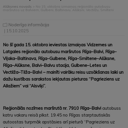
Alūksnes novads
>
No 15. oktobra izmaiņas reģionālo autobusu
maršrutos uz Balviem, Gulbeni, Baltinavu, Alūksni, Vectilžu, Smilteni
Noderīga informācija
| 15.10.2025
No šī gada 15. oktobra ieviestas izmaiņas Vidzemes un
Latgales reģionālo autobusu maršrutos Rīga–Balvi, Rīga–
Viļaka–Baltinava, Rīga–Gulbene, Rīga–Smiltene–Alūksne,
Rīga–Alūksne, Balvi–Balvu stacija, Gulbene–Letes un
Vectilža–Tilža–Balvi – mainīti vairāku reisu uzsākšanas laiki un
dažu kustības sarakstos iekļautas pieturas “Pagrieziens uz
Allažiem” vai “Alsviķi”.
Reģionālās nozīmes maršrutā nr.
7910 Rīga–Balvi
autobuss
katru vakaru reisā plkst. 19.45 no Rīgas starptautiskās
autoostas turpmāk apstāsies arī pieturā “Pagrieziens uz