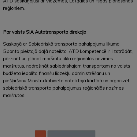
ATD saskaņojusi ar Vidzemes, Latgales un Rīgas plānošanas
reģioniem.
Par valsts SIA Autotransporta direkcija
Saskaņā ar Sabiedriskā transporta pakalpojumu likuma
5.panta piektajā daļā noteikto, ATD kompetencē ir izstrādāt,
pārzināt un plānot maršrutu tīkla reģionālās nozīmes
maršrutus, nodrošināt sabiedriskajam transportam no valsts
budžeta iedalīto finanšu līdzekļu administrēšanu un
piešķiršanu Ministru kabineta noteiktajā kārtībā un organizēt
sabiedriskā transporta pakalpojumus reģionālās nozīmes
maršrutos.