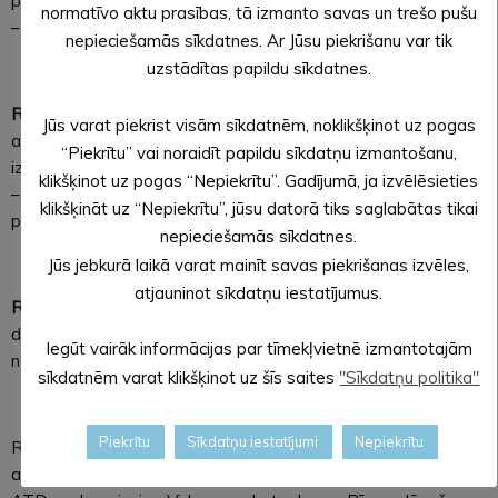
plkst. 7.18), bet no Balvu stacijas izbrauks plkst. 8.04 (iepriekš
normatīvo aktu prasības, tā izmanto savas un trešo pušu
– plkst. 7.32).
nepieciešamās sīkdatnes. Ar Jūsu piekrišanu var tik
uzstādītas papildu sīkdatnes.
Reģionālās nozīmes maršrutā nr. 6015 Gulbene–Letes
Jūs varat piekrist visām sīkdatnēm, noklikšķinot uz pogas
autobuss turpmāk svētdienās divos pēcpusdienas reisos
“Piekrītu” vai noraidīt papildu sīkdatņu izmantošanu,
izbrauks agrāk – no Gulbenes autoostas plkst. 13.00 (iepriekš
klikšķinot uz pogas “Nepiekrītu”. Gadījumā, ja izvēlēsieties
– plkst. 13.30), bet no pieturas “Letes” plkst. 13.55 (iepriekš –
klikšķināt uz “Nepiekrītu”, jūsu datorā tiks saglabātas tikai
plkst. 14.25).
nepieciešamās sīkdatnes.
Jūs jebkurā laikā varat mainīt savas piekrišanas izvēles,
atjauninot sīkdatņu iestatījumus.
Reģionālās nozīmes maršrutā nr. 6488 Vectilža–Tilža–Balvi
darba dienu un svētdienu rīta reiss no Tilžas turpmāk būs
Iegūt vairāk informācijas par tīmekļvietnē izmantotajām
nedaudz agrāk – plkst. 6.15 (iepriekš – plkst. 6.35).
sīkdatnēm varat klikšķinot uz šīs saites
"Sīkdatņu politika"
Piekrītu
Sīkdatņu iestatījumi
Nepiekrītu
Reģionālā sabiedriskā transporta pakalpojumus minētajos
autobusu maršrutos AS “Talsu autotransports”. Izmaiņas