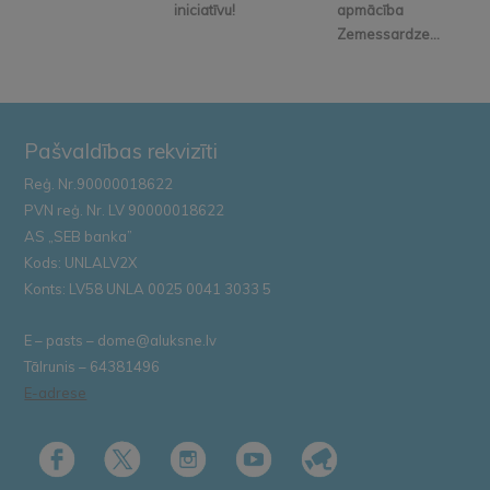
iniciatīvu!
apmācība
Zemessardze...
Pašvaldības rekvizīti
Reģ. Nr.90000018622
PVN reģ. Nr. LV 90000018622
AS „SEB banka”
Kods: UNLALV2X
Konts: LV58 UNLA 0025 0041 3033 5
E – pasts – dome@aluksne.lv
Tālrunis – 64381496
E-adrese