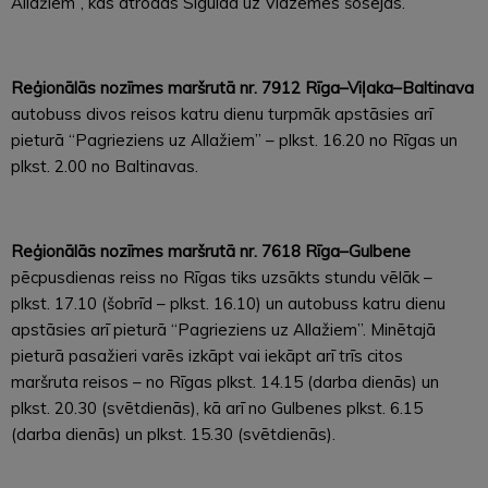
Allažiem”, kas atrodas Siguldā uz Vidzemes šosejas.
Reģionālās nozīmes maršrutā nr. 7912 Rīga–Viļaka–Baltinava
autobuss divos reisos katru dienu turpmāk apstāsies arī
pieturā “Pagrieziens uz Allažiem” – plkst. 16.20 no Rīgas un
plkst. 2.00 no Baltinavas.
Reģionālās nozīmes maršrutā nr. 7618 Rīga–Gulbene
pēcpusdienas reiss no Rīgas tiks uzsākts stundu vēlāk –
plkst. 17.10 (šobrīd – plkst. 16.10) un autobuss katru dienu
apstāsies arī pieturā “Pagrieziens uz Allažiem”. Minētajā
pieturā pasažieri varēs izkāpt vai iekāpt arī trīs citos
maršruta reisos – no Rīgas plkst. 14.15 (darba dienās) un
plkst. 20.30 (svētdienās), kā arī no Gulbenes plkst. 6.15
(darba dienās) un plkst. 15.30 (svētdienās).