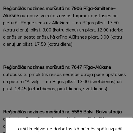
Reģionālās nozīmes maršrutā nr. 7906 Rīga–Smiltene–
Alūksne
autobuss vairākos reisos turpmāk apstāsies arī
pieturā “Pagrieziens uz Allažiem” – no Rīgas plkst. 17.50
(katru dienu), plkst. 8.00 (katru dienu) un plkst. 12.00 (darba
dienās un sestdienās), kā arī no Alūksnes plkst. 3.00 (katru
dienu) un plkst. 17.50 (katru dienu).
Reģionālās nozīmes maršrutā nr. 7647 Rīga–Alūksne
autobuss turpmāk trīs reisos nedēļas otrajā pusē apstāsies
arī pieturā “Alsviķi” – no Rīgas plkst. 13.00 (svētdienās) un
plkst. 18.45 (ceturtdienās, piektdienās, svētdienās).
Reģionālās nozīmes maršrutā nr. 5585 Balvi–Balvu stacija
divi darba dienu rīta reisi turpmāk tiks uzsākti vēlāk –
autobuss no Balvu autoostas izbrauks plkst. 7.50 (iepriekš –
Lai šī tīmekļvietne darbotos, kā arī mēs spētu izpildīt