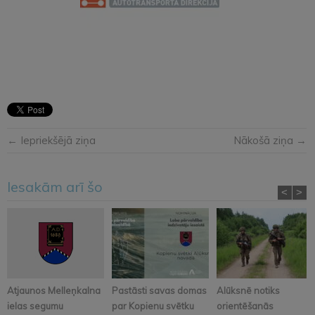
← Iepriekšējā ziņa
Nākošā ziņa →
Iesakām arī šo
<
>
Atjaunos Melleņkalna
Pastāsti savas domas
Alūksnē notiks
ielas segumu
par Kopienu svētku
orientēšanās