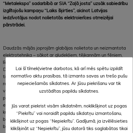
“Metalekspo” sadarbībā ar SIA “Zaļā josta” uzsāk sabiedrību
izglītojošu kampaņu “Laiks šķirties”, aicinot Latvijas
iedzīvotājus nodot nolietotās elektroierīces otrreizējai
pārstrādei.
Daudzās mājās joprojām glabājas nolietota un neizmantota
elektrotehnika – sākot ar gludekļiem, tējkannām un fēniem,
līdz pat ledusskapjiem, televizoriem un veļasmašīnām.
Lai šī tīmekļvietne darbotos, kā arī mēs spētu izpildīt
Diemžēl daļa no šiem priekšmetiem nekad nenonāk tur, kur
normatīvo aktu prasības, tā izmanto savas un trešo pušu
tiem būtu jānonāk, un zaudē iespēju kļūt par vērtīgiem
nepieciešamās sīkdatnes. Ar Jūsu piekrišanu var tik
resursiem otrreizējai pārstrādei. Arī sadarbībā ar SKDS
veiktā aptauja atklāj, ka katrs ceturtais Latvijas iedzīvotājs
uzstādītas papildu sīkdatnes.
pēdējo divu gadu laikā nav nodevis nevienu elektrisko vai
elektronisko iekārtu, bet 28% atzīst, ka viņi vienkārši nezina,
Jūs varat piekrist visām sīkdatnēm, noklikšķinot uz pogas
kur to izdarīt. Tajā pašā laikā 80% iedzīvotāju būtu gatavi
“Piekrītu” vai noraidīt papildu sīkdatņu izmantošanu,
biežāk nodot nolietotās elektroierīces, ja viņu māju tuvumā
klikšķinot uz pogas “Nepiekrītu”. Gadījumā, ja izvēlēsieties
būtu pieejami savākšanas punkti vai speciāli konteineri.
klikšķināt uz “Nepiekrītu”, jūsu datorā tiks saglabātas tikai