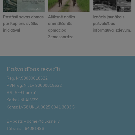
Pastāsti savas domas
Alūksnē notiks
Iznācis jaunākais
par Kopienu svētku
orientēšanās
pašvaldības
iniciatīvu!
apmācība
informatīvā izdevum...
Zemessardze...
Pašvaldības rekvizīti
Reģ. Nr.90000018622
PVN reģ. Nr. LV 90000018622
AS „SEB banka”
Kods: UNLALV2X
Konts: LV58 UNLA 0025 0041 3033 5
E – pasts – dome@aluksne.lv
Tālrunis – 64381496