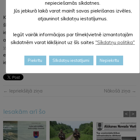
nepieciešamās sīkdatnes.
Jūs jebkurā laikā varat mainīt savas piekrišanas izvēles,
Kampaņas ietvaros tiek uzsvērta pareizas elektroierīču
atjauninot sīkdatņu iestatījumus.
šķirošanas nozīme, skaidrota neatbilstošas rīcības negatīvā
ietekme uz vidi, kā arī īstenotas citas informatīvas
Iegūt vairāk informācijas par tīmekļvietnē izmantotajām
aktivitātes. Kampaņas oficiālajā tīmekļvietnē
sīkdatnēm varat klikšķinot uz šīs saites
"Sīkdatņu politika"
www.laiksskirties.lv
pieejama plašāka informācija par pareizu
elektroierīču šķirošanu, kā arī interaktīva karte, kurā ikviens
Piekrītu
Sīkdatņu iestatījumi
Nepiekrītu
iedzīvotājs var atrast sev tuvāko nodošanas punktu.
← Iepriekšējā ziņa
Nākošā ziņa →
Iesakām arī šo
<
>