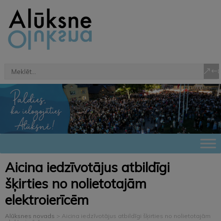
Aicina iedzīvotājus atbildīgi
šķirties no nolietotajām
elektroierīcēm
Alūksnes novads
>
Aicina iedzīvotājus atbildīgi šķirties no nolietotajām