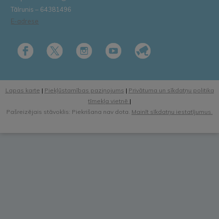
Tālrunis – 64381496
E-adrese
Lapas karte
|
Piekļūstamības paziņojums
|
Privātuma un sīkdatņu politika
tīmekļa vietnē
|
Pašreizējais stāvoklis: Piekrišana nav dota.
Mainīt sīkdatņu iestatījumus.