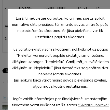
2.
Polsas-
36680030086
1,953
3,5
Surikova
Lai šī tīmekļvietne darbotos, kā arī mēs spētu izpildīt
normatīvo aktu prasības, tā izmanto savas un trešo pušu
Veclaicenes pagastā
nepieciešamās sīkdatnes. Ar Jūsu piekrišanu var tik
uzstādītas papildu sīkdatnes.
1.
Reitnieki-
36880020090001
2,016
3,5
Vosvas
Jūs varat piekrist visām sīkdatnēm, noklikšķinot uz pogas
“Piekrītu” vai noraidīt papildu sīkdatņu izmantošanu,
klikšķinot uz pogas “Nepiekrītu”. Gadījumā, ja izvēlēsieties
klikšķināt uz “Nepiekrītu”, jūsu datorā tiks saglabātas tikai
nepieciešamās sīkdatnes.
Jūs jebkurā laikā varat mainīt savas piekrišanas izvēles,
← Iepriekšējā ziņa
Nākošā ziņa →
atjauninot sīkdatņu iestatījumus.
Iesakām arī šo
Iegūt vairāk informācijas par tīmekļvietnē izmantotajām
<
>
sīkdatnēm varat klikšķinot uz šīs saites
"Sīkdatņu politika"