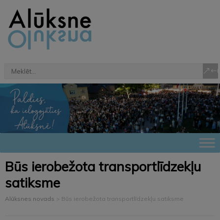
Būs ierobežota transportlīdzekļu
satiksme
Alūksnes novads
>
Būs ierobežota transportlīdzekļu satiksme