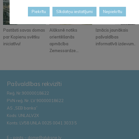
Piekrītu
Sīkdatņu iestatījumi
Nepiekrītu
Pastāsti savas domas
Alūksnē notiks
Iznācis jaunākais
par Kopienu svētku
orientēšanās
pašvaldības
iniciatīvu!
apmācība
informatīvā izdevum...
Zemessardze...
Pašvaldības rekvizīti
Reģ. Nr.90000018622
PVN reģ. Nr. LV 90000018622
AS „SEB banka”
Kods: UNLALV2X
Konts: LV58 UNLA 0025 0041 3033 5
E – pasts – dome@aluksne.lv