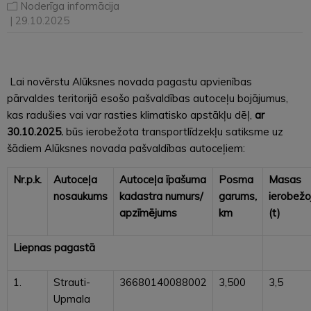
Noderīga informācija
| 29.10.2025
Lai novērstu Alūksnes novada pagastu apvienības
pārvaldes teritorijā esošo pašvaldības autoceļu bojājumus,
kas radušies vai var rasties klimatisko apstākļu dēļ,
ar
30.10.2025.
būs ierobežota transportlīdzekļu satiksme uz
šādiem Alūksnes novada pašvaldības autoceļiem:
Nr.p.k.
Autoceļa
Autoceļa īpašuma
Posma
Masas
nosaukums
kadastra numurs/
garums,
ierobež
apzīmējums
km
(t)
Liepnas pagastā
1.
Strauti-
36680140088002
3,500
3,5
Upmala