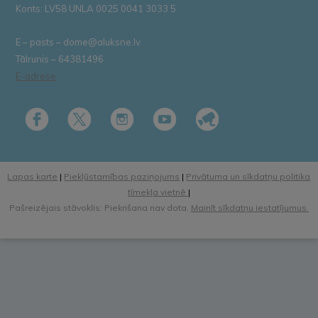
Konts: LV58 UNLA 0025 0041 3033 5
E – pasts – dome@aluksne.lv
Tālrunis – 64381496
E-adrese
Lapas karte
|
Piekļūstamības paziņojums
|
Privātuma un sīkdatņu politika
tīmekļa vietnē
|
Pašreizējais stāvoklis: Piekrišana nav dota.
Mainīt sīkdatņu iestatījumus.