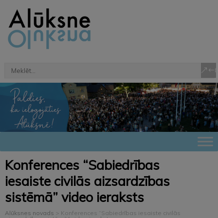
Konferences “Sabiedrības
iesaiste civilās aizsardzības
sistēmā” video ieraksts
Alūksnes novads
>
Konferences “Sabiedrības iesaiste civilās