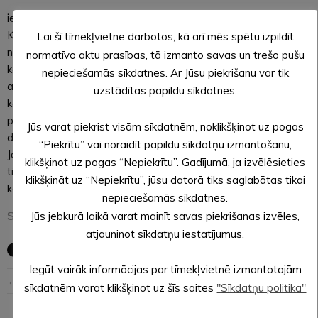
iesaiste civilās aizsardzības sistēmā”.
Konferences mērķis bija informēt iedzīvotājus par Alūksnes
Lai šī tīmekļvietne darbotos, kā arī mēs spētu izpildīt
novada sadarbības teritorijas civilās aizsardzības plānu,
normatīvo aktu prasības, tā izmanto savas un trešo pušu
kopīgi domāt par NVO un brīvprātīgo iesaisti civilā
nepieciešamās sīkdatnes. Ar Jūsu piekrišanu var tik
aizsardzībā, psiholoģisko noturību krīzes situācijās, uzzināt
uzstādītas papildu sīkdatnes.
konkrētas ģimenes pieeju, domājot par 24 h gatavību, kā arī
pieredzes stāstu par brīvprātīgo ugunsdzēsēju brigāžu
Jūs varat piekrist visām sīkdatnēm, noklikšķinot uz pogas
darbību no Valmieras novadā.
“Piekrītu” vai noraidīt papildu sīkdatņu izmantošanu,
Ja nebija iespēja piedalīties klātienē vai vērot konferences
klikšķinot uz pogas “Nepiekrītu”. Gadījumā, ja izvēlēsieties
tiešraidi Facebook, piedāvājam iespēju noskatīties
klikšķināt uz “Nepiekrītu”, jūsu datorā tiks saglabātas tikai
konferences video ierakstu.
nepieciešamās sīkdatnes.
SKATIES VIDEO IERAKSTU ŠEIT
Jūs jebkurā laikā varat mainīt savas piekrišanas izvēles,
atjauninot sīkdatņu iestatījumus.
Iegūt vairāk informācijas par tīmekļvietnē izmantotajām
← Iepriekšējā ziņa
Nākošā ziņa →
sīkdatnēm varat klikšķinot uz šīs saites
"Sīkdatņu politika"