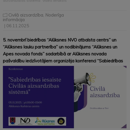
aizsardzības sistēmā” video ieraksts
Civilā aizsardzība
,
Noderīga
informācija
| 06.11.2025
5. novembrī biedrības “Alūksnes NVO atbalsta centrs” un
“Alūksnes lauku partnerība” un nodibinājums “Alūksnes un
Apes novada fonds” sadarbībā ar Alūksnes novada
pašvaldību
iedzīvotājiem organizēja konferenci “Sabiedrības