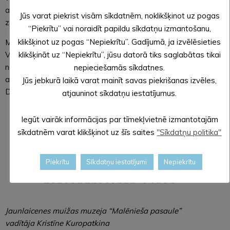
arī sarežģītās attiecības, kas veidojās starp muižniecību un
Jūs varat piekrist visām sīkdatnēm, noklikšķinot uz pogas
zemniekiem.
“Piekrītu” vai noraidīt papildu sīkdatņu izmantošanu,
klikšķinot uz pogas “Nepiekrītu”. Gadījumā, ja izvēlēsieties
Muzeja komanda no sirds pateicas par piešķirto finansējumu
Valsts Kultūrkapitāla fondam 4550.00 EUR apmērā, Alūksnes
klikšķināt uz “Nepiekrītu”, jūsu datorā tiks saglabātas tikai
novada pašvaldībai par līdzfinansējuma piešķiršanu un
nepieciešamās sīkdatnes.
atbalstu, kā arī ekspozīcijas dizaina izstrādātājiem “Being
Jūs jebkurā laikā varat mainīt savas piekrišanas izvēles,
Design”.
atjauninot sīkdatņu iestatījumus.
Iegūt vairāk informācijas par tīmekļvietnē izmantotajām
sīkdatnēm varat klikšķinot uz šīs saites
"Sīkdatņu politika"
Piekrītu
Sīkdatņu iestatījumi
Nepiekrītu
Jaunlaicenes muižas muzeja “Malēnieša pasaule”
vadītāja Kristīne Kuropatkina