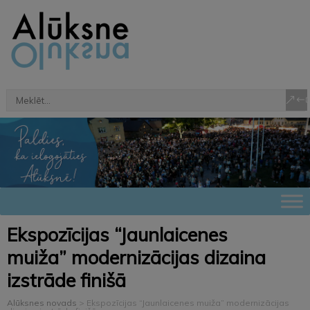
Ekspozīcijas “Jaunlaicenes
muiža” modernizācijas dizaina
izstrāde finišā
Alūksnes novads
>
Ekspozīcijas “Jaunlaicenes muiža” modernizācijas