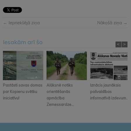
← Iepriekšējā ziņa
Nākošā ziņa →
Iesakām arī šo
<
>
Pastāsti savas domas
Alūksnē notiks
Iznācis jaunākais
par Kopienu svētku
orientēšanās
pašvaldības
iniciatīvu!
apmācība
informatīvā izdevum...
Zemessardze...