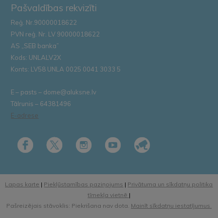
Pašvaldības rekvizīti
Reģ. Nr.90000018622
PVN reģ. Nr. LV 90000018622
AS „SEB banka”
Kods: UNLALV2X
Konts: LV58 UNLA 0025 0041 3033 5
E – pasts – dome@aluksne.lv
Tālrunis – 64381496
E-adrese
Lapas karte
|
Piekļūstamības paziņojums
|
Privātuma un sīkdatņu politika
tīmekļa vietnē
|
Pašreizējais stāvoklis: Piekrišana nav dota.
Mainīt sīkdatņu iestatījumus.