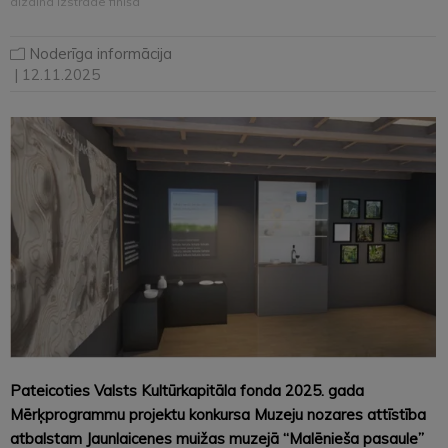
dizaina izstrāde finišā
Noderīga informācija
| 12.11.2025
Pateicoties Valsts Kultūrkapitāla fonda 2025. gada
Mērķprogrammu projektu konkursa Muzeju nozares attīstība
atbalstam Jaunlaicenes muižas muzejā “Malēnieša pasaule”