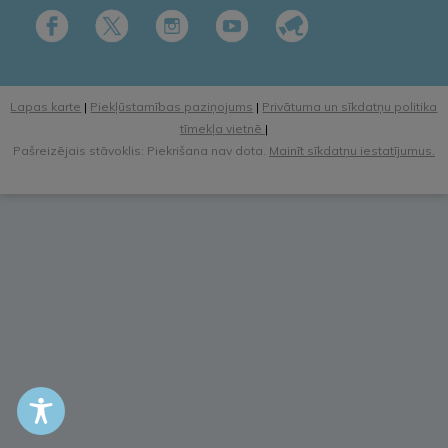
Lapas karte
|
Piekļūstamības paziņojums
|
Privātuma un sīkdatņu politika
tīmekļa vietnē
|
Pašreizējais stāvoklis: Piekrišana nav dota.
Mainīt sīkdatņu iestatījumus.