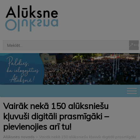
Vairāk nekā 150 alūksniešu
kļuvuši digitāli prasmīgāki –
pievienojies arī tu!
Alūksnes novads
>
Vairāk nekā 150 alūksniešu kļuvuši digitāli prasmīgāki