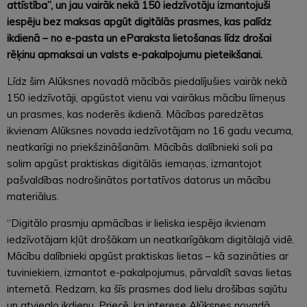
attīstība”, un jau vairāk nekā 150 iedzīvotāju izmantojuši
iespēju bez maksas apgūt digitālās prasmes, kas palīdz
ikdienā –
no e-pasta un eParaksta lietošanas līdz drošai
rēķinu apmaksai un valsts e-pakalpojumu pieteikšanai.
Līdz šim Alūksnes novadā mācībās piedalījušies vairāk nekā
150 iedzīvotāji, apgūstot vienu vai vairākus mācību līmeņus
un prasmes, kas noderēs ikdienā. Mācības paredzētas
ikvienam Alūksnes novada iedzīvotājam no 16 gadu vecuma,
neatkarīgi no priekšzināšanām. Mācībās dalībnieki soli pa
solim apgūst praktiskas digitālās iemaņas, izmantojot
pašvaldības nodrošinātos portatīvos datorus un mācību
materiālus.
“Digitālo prasmju apmācības ir lieliska iespēja ikvienam
iedzīvotājam kļūt drošākam un neatkarīgākam digitālajā vidē.
Mācību dalībnieki apgūst praktiskas lietas – kā sazināties ar
tuviniekiem, izmantot e-pakalpojumus, pārvaldīt savas lietas
internetā. Redzam, ka šīs prasmes dod lielu drošības sajūtu
un atvieglo ikdienu. Priecē, ka interese Alūksnes novadā