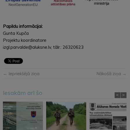
Papildu informācijai:
Gunta Kupča
Projektu koordinatore
izgl.parvalde@aluksne.lv, tālr.: 26320623
← Iepriekšējā ziņa
Nākošā ziņa →
Iesakām arī šo
<
>