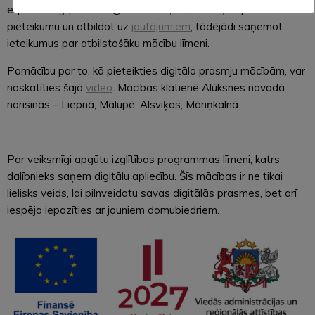
e-pastu: izgl.parvalde@aluksne.lv.; tiešsaistē, aizpildot
pieteikumu un atbildot uz
jautājumiem
, tādējādi saņemot
ieteikumus par atbilstošāku mācību līmeni.
Pamācību par to, kā pieteikties digitālo prasmju mācībām, var
noskatīties šajā
video
. Mācības klātienē Alūksnes novadā
norisinās – Liepnā, Mālupē, Alsviķos, Māriņkalnā.
Par veiksmīgi apgūtu izglītības programmas līmeni, katrs
dalībnieks saņem digitālu apliecību. Šīs mācības ir ne tikai
lielisks veids, lai pilnveidotu savas digitālās prasmes, bet arī
iespēja iepazīties ar jauniem domubiedriem.