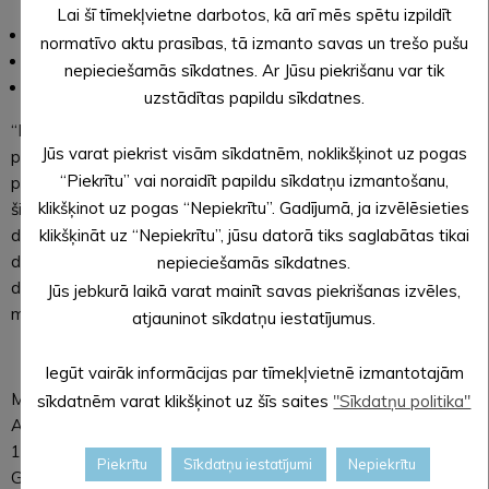
Lai šī tīmekļvietne darbotos, kā arī mēs spētu izpildīt
Klātienē – izvēlētās pašvaldības teritorijā;
normatīvo aktu prasības, tā izmanto savas un trešo pušu
Attālināti – ar pasniedzēja / mentora atbalstu;
nepieciešamās sīkdatnes. Ar Jūsu piekrišanu var tik
Pašmācību ceļā – patstāvīgi tiešsaistē.
uzstādītas papildu sīkdatnes.
“Domāju, ka manas digitālo prasmju zināšanas jau ir
Jūs varat piekrist visām sīkdatnēm, noklikšķinot uz pogas
pietiekamas, bet mācībās atklāju daudz jaunu lietu –
“Piekrītu” vai noraidīt papildu sīkdatņu izmantošanu,
piemēram, kā izmantot e-parakstu un e-adresi. Izrādījās, ka
klikšķinot uz pogas “Nepiekrītu”. Gadījumā, ja izvēlēsieties
šie rīki var būt ļoti ērti un ietaupīt daudz laika gan ikdienā,
klikšķināt uz “Nepiekrītu”, jūsu datorā tiks saglabātas tikai
darbā, gan pildot darba pienākumus ikdienā. Tagad
dokumentus varu parakstīt un nosūtīt pāris minūtēs, nevis
nepieciešamās sīkdatnes.
drukāt un skenēt. Ļoti noderīgi gan darbā, gan ikdienā,” stāsta
Jūs jebkurā laikā varat mainīt savas piekrišanas izvēles,
mācību dalībniece Laura.
atjauninot sīkdatņu iestatījumus.
Iegūt vairāk informācijas par tīmekļvietnē izmantotajām
Mācībām var pieteikties vairākos veidos: klātienē, apmeklējot
sīkdatnēm varat klikšķinot uz šīs saites
"Sīkdatņu politika"
Alūksnes novada pašvaldības Izglītības pārvaldi Dārza ielā
11, 208. kab., iepriekš sazinoties ar projekta koordinatori
Piekrītu
Sīkdatņu iestatījumi
Nepiekrītu
Guntu Kupču, zvanot pa tālruni +371 26320623 vai rakstot uz