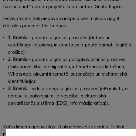
turpina augt,” norāda projekta koordinatore Gunta Kupča.
Iedzīvotājiem tiek piedāvāta iespēja bez maksas apgūt
digitālās prasmes trīs līmeņos:
1. līmenis
– pamata digitālās prasmes (datora un
viedtālruņa lietošana, interneta un e-pasta pamati, digitālā
drošība);
2. līmenis
– pamata digitālās pašapkalpošanās prasmes
(failu pārvaldība, medijpratība, internetbankas lietošana,
WhatsApp, pirkumi internetā, autorizācija un elektroniskā
identifikācija);
3. līmenis
– vidējā līmeņa digitālās prasmes (eParaksts, e-
adrese, e-pakalpojumi, e-veselība, elektroniskā
deklarēšanās sistēma (EDS), informācijpratība)).
Katra līmeņa apguve ilgst 8 akadēmiskās stundas. Turklāt,
mācības iespējams apgūt dažādos veidos: