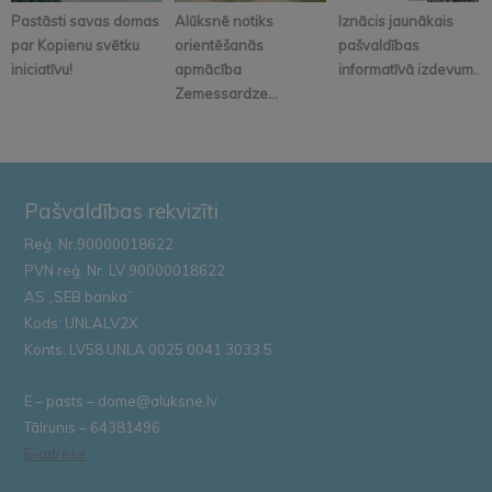
Pastāsti savas domas
Alūksnē notiks
Iznācis jaunākais
par Kopienu svētku
orientēšanās
pašvaldības
iniciatīvu!
apmācība
informatīvā izdevum...
Zemessardze...
Pašvaldības rekvizīti
Reģ. Nr.90000018622
PVN reģ. Nr. LV 90000018622
AS „SEB banka”
Kods: UNLALV2X
Konts: LV58 UNLA 0025 0041 3033 5
E – pasts – dome@aluksne.lv
Tālrunis – 64381496
E-adrese