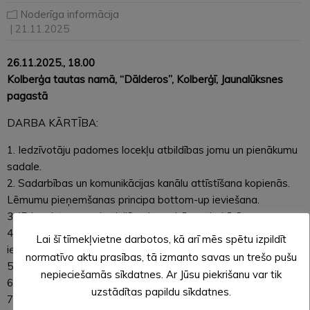
Noderīga informācija
| 21.11.2025
26.11.2025., 18.00
Kolberģa tautas namā, “Dālderos”, Kolberģī, Jaunalūksnes
pagastā
DARBA KĀRTĪBA:
1. Iedzīvotāju padomes locekļu atbildības jomu un pienākumu
sadale.
2. Sadarbības un komunikācijas kanālu attīstīšana kopienās.
Lēmumu pieņemšanas principa bottom-up ieviešana.
3. IP iesaiste novada civilās aizsardzības darbībā.
4. Iespēju piedalīties kultūras dzīvē nodrošināšana
Lai šī tīmekļvietne darbotos, kā arī mēs spētu izpildīt
iedzīvotājiem.
normatīvo aktu prasības, tā izmanto savas un trešo pušu
5. Degradēto teritoriju un ēku jautājums.
nepieciešamās sīkdatnes. Ar Jūsu piekrišanu var tik
6. Tualetes izveidošana Umernieku stacijā.
uzstādītas papildu sīkdatnes.
7. Iedzīvotāju iesniegumu izvērtēšana.