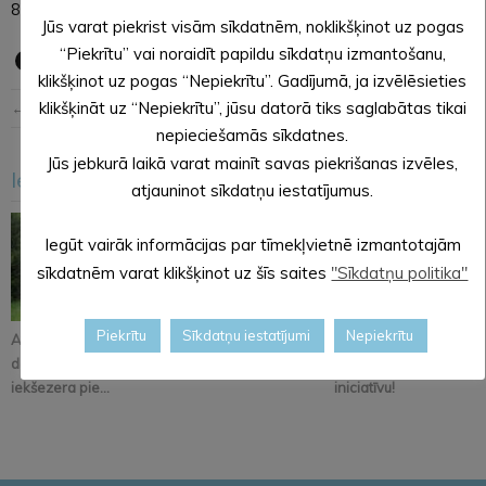
8. Citi jautājumi.
Jūs varat piekrist visām sīkdatnēm, noklikšķinot uz pogas
“Piekrītu” vai noraidīt papildu sīkdatņu izmantošanu,
klikšķinot uz pogas “Nepiekrītu”. Gadījumā, ja izvēlēsieties
← Iepriekšējā ziņa
Nākošā ziņa →
klikšķināt uz “Nepiekrītu”, jūsu datorā tiks saglabātas tikai
nepieciešamās sīkdatnes.
Jūs jebkurā laikā varat mainīt savas piekrišanas izvēles,
Iesakām arī šo
<
>
atjauninot sīkdatņu iestatījumus.
Iegūt vairāk informācijas par tīmekļvietnē izmantotajām
sīkdatnēm varat klikšķinot uz šīs saites
"Sīkdatņu politika"
Piekrītu
Sīkdatņu iestatījumi
Nepiekrītu
Atsāksies meliorācijas
Atjaunos Melleņkalna
Pastāsti savas domas
darbi Alūksnes
ielas segumu
par Kopienu svētku
iekšezera pie...
iniciatīvu!