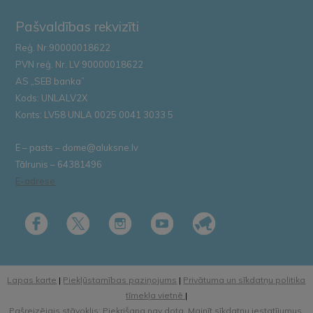
Pašvaldības rekvizīti
Reģ. Nr.90000018622
PVN reģ. Nr. LV 90000018622
AS „SEB banka”
Kods: UNLALV2X
Konts: LV58 UNLA 0025 0041 3033 5
E – pasts – dome@aluksne.lv
Tālrunis – 64381496
E-adrese
Lapas karte
|
Piekļūstamības paziņojums
|
Privātuma un sīkdatņu politika
tīmekļa vietnē
|
Pašreizējais stāvoklis: Piekrišana nav dota.
Mainīt sīkdatņu iestatījumus.