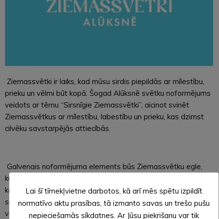
Ziemassvētki ir laiks, kad mūsu sirdis piepildās ar mīlestību,
prieku un vēlmi būt kopā. Šogad Alūksnē svētku noformējums
veidots ar tēmu “Sirsnīgie Ziemassvētki”, aicinot svinēt
Ziemassvētkus ar mīlestību, labestību un prieku, kas dzimst
cilvēku savstarpējās attiecībās.
Galvenais noformējuma elements būs Ziemassvētku egle,
kuras zaros iemirdzēsies īpaši veidotas sirsniņas, atgādinot,
ka patiesie Ziemassvētki ir meklējami katra paša sirdī. Sirds
Lai šī tīmekļvietne darbotos, kā arī mēs spētu izpildīt
simbolizē mīlestību, līdzcietību un to neredzamo saikni, kas
normatīvo aktu prasības, tā izmanto savas un trešo pušu
vieno ģimenes un draugus.
nepieciešamās sīkdatnes. Ar Jūsu piekrišanu var tik