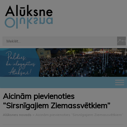
Aicinām pievienoties
“Sirsnīgajiem Ziemassvētkiem”
Alūksnes novads
>
Aicinām pievienoties “Sirsnīgajiem Ziemassvētkiem”