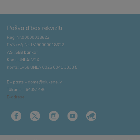
Pašvaldības rekvizīti
Reģ. Nr.90000018622
PVN reģ. Nr. LV 90000018622
AS „SEB banka”
Kods: UNLALV2X
Konts: LV58 UNLA 0025 0041 3033 5
E – pasts – dome@aluksne.lv
Tālrunis – 64381496
E-adrese