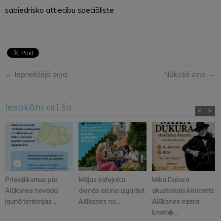
sabiedrisko attiecību speciāliste
← Iepriekšējā ziņa
Nākošā ziņa →
Iesakām arī šo
<
>
Priekšlikumus par
Mājas kafejnīcu
Mika Dukura
Alūksnes novada
dienās aicina izgaršot
akustiskais koncerts
jaunā teritorijas ...
Alūksnes no...
Alūksnes ezera
krast�...