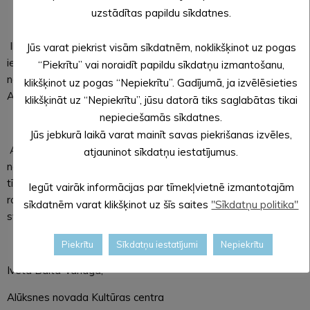
uzstādītas papildu sīkdatnes.
Ikviens (uzņēmēji, iestādes, pagasti, iedzīvotāji) ir aicināts
Jūs varat piekrist visām sīkdatnēm, noklikšķinot uz pogas
iekļaut šo sirsnīgo Ziemassvētku tēmu arī savos svētku
“Piekrītu” vai noraidīt papildu sīkdatņu izmantošanu,
noformējumos, rotājot iestādes, mājas un apkārtni. Lai
klikšķinot uz pogas “Nepiekrītu”. Gadījumā, ja izvēlēsieties
Alūksne Ziemassvētkos kļūst par sirsnīgāko vietu!
klikšķināt uz “Nepiekrītu”, jūsu datorā tiks saglabātas tikai
nepieciešamās sīkdatnes.
Jūs jebkurā laikā varat mainīt savas piekrišanas izvēles,
Aicinām ikvienu dalīties ar saviem sirsnīgajiem Ziemassvētku
atjauninot sīkdatņu iestatījumus.
noformējumiem un brīnumainajiem svētku mirkļiem sociālajos
tīklos, izmantojot tēmturi
#sirsnīgieziemassvētki
, tā kopā
Iegūt vairāk informācijas par tīmekļvietnē izmantotajām
radīsim vēl vairāk mīlestības, prieka un sirsnības šajos
sīkdatnēm varat klikšķinot uz šīs saites
"Sīkdatņu politika"
svētkos.
Piekrītu
Sīkdatņu iestatījumi
Nepiekrītu
Iveta Baltā-Vanaga,
Alūksnes novada Kultūras centra