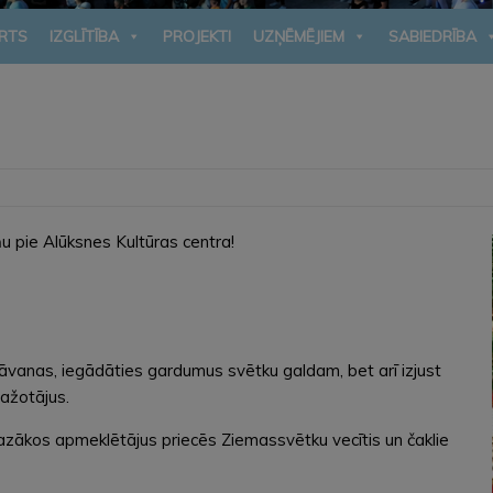
RTS
IZGLĪTĪBA
PROJEKTI
UZŅĒMĒJIEM
SABIEDRĪBA
u pie Alūksnes Kultūras centra!
 dāvanas, iegādāties gardumus svētku galdam, bet arī izjust
ražotājus.
ākos apmeklētājus priecēs Ziemassvētku vecītis un čaklie