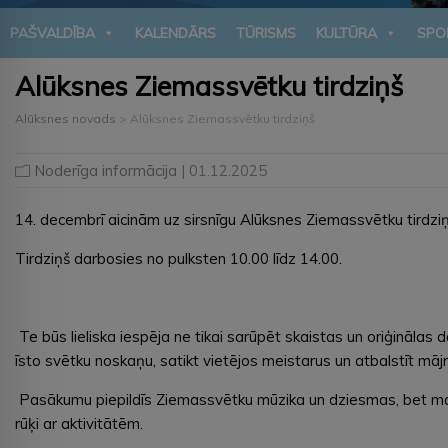
PAŠVALDĪBA
KALENDĀRS
TŪRISMS
KULTŪRA
SPO
Alūksnes Ziemassvētku tirdziņš
Alūksnes novads
>
Alūksnes Ziemassvētku tirdziņš
Noderīga informācija
| 01.12.2025
14. decembrī aicinām uz sirsnīgu Alūksnes Ziemassvētku tirdziņ
Tirdziņš darbosies no pulksten 10.00 līdz 14.00.
Te būs lieliska iespēja ne tikai sarūpēt skaistas un oriģinālas
īsto svētku noskaņu, satikt vietējos meistarus un atbalstīt māj
Pasākumu piepildīs Ziemassvētku mūzika un dziesmas, bet maz
rūķi ar aktivitātēm.