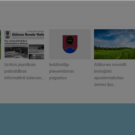
Iznācis jaunākais
Iedzīvotāju
Alūksnes novadā
pašvaldības
pieņemšanas
bioloģiski
informatīvā izdevum...
pagastos
apsaimniekotas
zemes īpa...