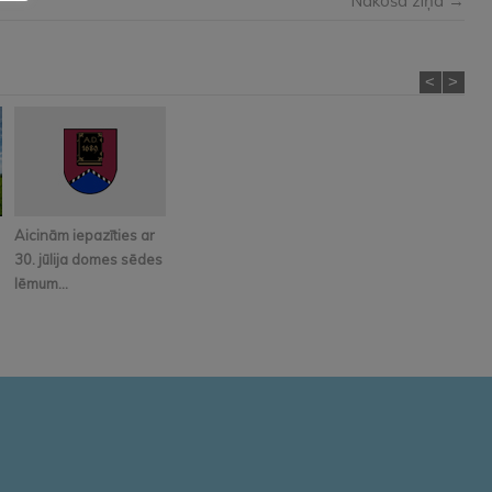
Nākošā ziņa →
<
>
Aicinām iepazīties ar
30. jūlija domes sēdes
lēmum...