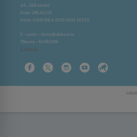
AS „SEB banka”
Kods: UNLALV2X
Konts: LV58 UNLA 0025 0041 3033 5
E – pasts – dome@aluksne.lv
Tālrunis – 64381496
E-adrese
Lapas