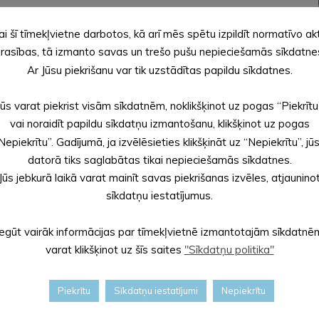
ai šī tīmekļvietne darbotos, kā arī mēs spētu izpildīt normatīvo ak
rasības, tā izmanto savas un trešo pušu nepieciešamās sīkdatne
Ar Jūsu piekrišanu var tik uzstādītas papildu sīkdatnes.
Jūs varat piekrist visām sīkdatnēm, noklikšķinot uz pogas “Piekrītu
vai noraidīt papildu sīkdatņu izmantošanu, klikšķinot uz pogas
Nepiekrītu”. Gadījumā, ja izvēlēsieties klikšķināt uz “Nepiekrītu”, jū
datorā tiks saglabātas tikai nepieciešamās sīkdatnes.
Jūs jebkurā laikā varat mainīt savas piekrišanas izvēles, atjaunino
sīkdatņu iestatījumus.
Iegūt vairāk informācijas par tīmekļvietnē izmantotajām sīkdatnē
varat klikšķinot uz šīs saites
"Sīkdatņu politika"
Piekrītu
Sīkdatņu iestatījumi
Nepiekrītu