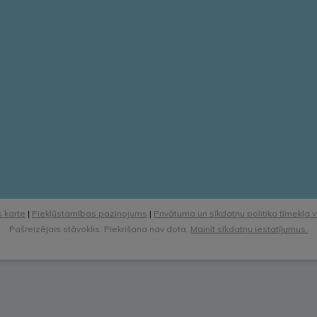
 karte
|
Piekļūstamības paziņojums
|
Privātuma un sīkdatņu politika tīmekļa 
Pašreizējais stāvoklis: Piekrišana nav dota.
Mainīt sīkdatņu iestatījumus.