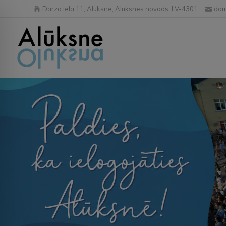
Dārza iela 11, Alūksne, Alūksnes novads, LV-4301
dom