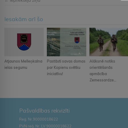
← Iepriekšējā ziņa
Iesakām arī šo
Atjaunos Melleņkalna
Pastāsti savas domas
Alūksnē notiks
ielas segumu
par Kopienu svētku
orientēšanās
iniciatīvu!
apmācība
Zemessardze...
Pašvaldības rekvizīti
Reģ. Nr.90000018622
PVN reģ. Nr. LV 90000018622