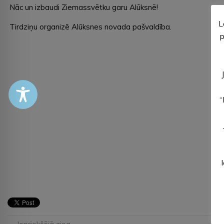
Nāc un izbaudi Ziemassvētku garu Alūksnē!
L
Tirdziņu organizē Alūksnes novada pašvaldība.
p
“