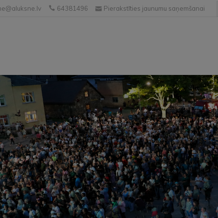
e@aluksne.lv
64381496
Pierakstīties jaunumu saņemšanai