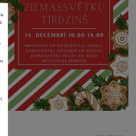
tu
s.
”
su
t
m