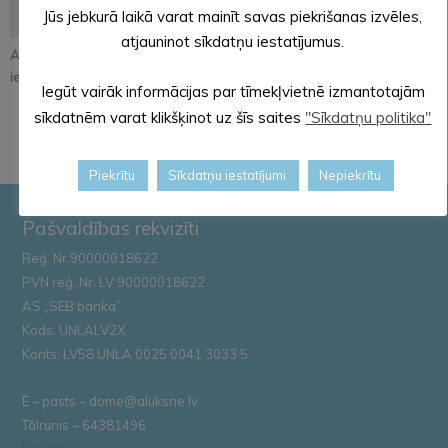
Jūs jebkurā laikā varat mainīt savas piekrišanas izvēles,
atjauninot sīkdatņu iestatījumus.
Atjaunos Melleņkalna
Pastāsti savas domas
Alūksnē notiks
ielas segumu
par Kopienu svētku
orientēšanās
Iegūt vairāk informācijas par tīmekļvietnē izmantotajām
iniciatīvu!
apmācība
sīkdatnēm varat klikšķinot uz šīs saites
"Sīkdatņu politika"
Zemessardze...
Piekrītu
Sīkdatņu iestatījumi
Nepiekrītu
Pašvaldības rekvizīti
Reģ. Nr.90000018622
PVN reģ. Nr. LV 90000018622
AS „SEB banka”
Kods: UNLALV2X
Konts: LV58 UNLA 0025 0041 3033 5
E – pasts – dome@aluksne.lv
Tālrunis – 64381496