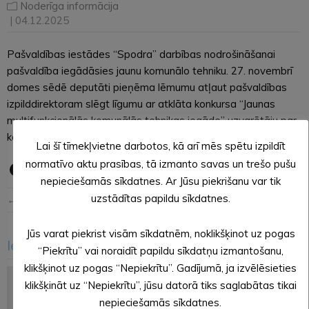
Noderīga informācija
| 04.12.2025
Pašvaldības iestādes “Spodra” darbības nodrošināšanai
pašvaldība iegādāsies jaunu komunālo tehniku. 27. novembrī
domes sēdē deputāti pieņēma lēmumu atļaut pašvaldības
izpilddirektoram slēgt līgumu ar atklāta konkursa “Jaunas
multifunkcionālās komunālās tehnikas iegāde” uzvarētāju par
komunālās tehnikas iegādi par summu 132 483 EUR.
Lai šī tīmekļvietne darbotos, kā arī mēs spētu izpildīt
normatīvo aktu prasības, tā izmanto savas un trešo pušu
nepieciešamās sīkdatnes. Ar Jūsu piekrišanu var tik
uzstādītas papildu sīkdatnes.
← Iepriekšējā ziņa
Nākošā ziņa →
Jūs varat piekrist visām sīkdatnēm, noklikšķinot uz pogas
Iesakām arī šo
“Piekrītu” vai noraidīt papildu sīkdatņu izmantošanu,
<
>
klikšķinot uz pogas “Nepiekrītu”. Gadījumā, ja izvēlēsieties
klikšķināt uz “Nepiekrītu”, jūsu datorā tiks saglabātas tikai
nepieciešamās sīkdatnes.