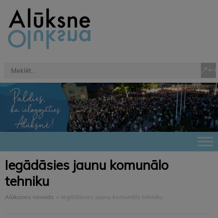
Iegādāsies jaunu komunālo
tehniku
Alūksnes novads
>
Iegādāsies jaunu komunālo tehniku