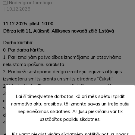
Noderīga informācija
| 10.12.2025
11.12.2025., plkst. 10:00
Dārza ielā 11, Alūksnē, Alūksnes novadā zālē 1.stāvā
Darba kārtībā:
0. Par darba kārtību.
1. Par izmaiņām pašvaldības iznomājamo un atsavināmo
nekustamo īpašumu sarakstā.
2. Par bieži sastopamo derīgo izrakteņu ieguves atļaujas
izsniegšanu smilts-grants un smilts atradnes “Čuksti”
2018.g.iecirknim, Ziemera pagastā, Alūksnes novadā.
3. Par saistošo noteikumu Nr. __/2025 “Grozījumi Alūksnes
Lai šī tīmekļvietne darbotos, kā arī mēs spētu izpildīt
novada pašvaldības domes 2023. gada 26. oktobra
normatīvo aktu prasības, tā izmanto savas un trešo pušu
saistošajos noteikumos Nr. 30/2023 “Par mājas (istabas)
nepieciešamās sīkdatnes. Ar Jūsu piekrišanu var tik
dzīvnieku turēšanu Alūksnes novadā”” izdošanu.
uzstādītas papildu sīkdatnes.
4. Par Investīciju plāna 2022.-2027. gadam aktualizēšanu.
Jūs varat piekrist visām sīkdatnēm, noklikšķinot uz pogas