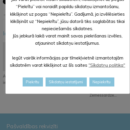
“Piekrītu” vai noraidīt papildu sīkdatņu izmantošanu,
klikšķinot uz pogas “Nepiekrītu”. Gadījumā, ja izvēlēsieties
← Iepriekšējā ziņa
Nākošā ziņa →
klikšķināt uz “Nepiekrītu”, jūsu datorā tiks saglabātas tikai
nepieciešamās sīkdatnes.
Iesakām arī šo
<
>
Jūs jebkurā laikā varat mainīt savas piekrišanas izvēles,
atjauninot sīkdatņu iestatījumus.
Iegūt vairāk informācijas par tīmekļvietnē izmantotajām
sīkdatnēm varat klikšķinot uz šīs saites
"Sīkdatņu politika"
Atjaunos Melleņkalna
Pastāsti savas domas
Alūksnē notiks
Piekrītu
Sīkdatņu iestatījumi
Nepiekrītu
ielas segumu
par Kopienu svētku
orientēšanās
iniciatīvu!
apmācība
Zemessardze...
Pašvaldības rekvizīti