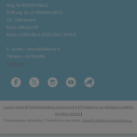
Reģ. Nr.90000018622
PVN reģ. Nr. LV 90000018622
AS „SEB banka”
Kods: UNLALV2X
Konts: LV58 UNLA 0025 0041 3033 5
E – pasts – dome@aluksne.lv
Tālrunis – 64381496
E-adrese
Lapas karte
|
Piekļūstamības paziņojums
|
Privātuma un sīkdatņu politika
tīmekļa vietnē
|
Pašreizējais stāvoklis: Piekrišana nav dota.
Mainīt sīkdatņu iestatījumus.