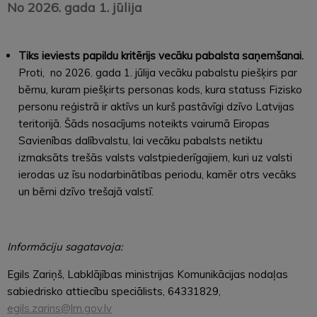
No 2026. gada 1. jūlija
Tiks ieviests papildu kritērijs vecāku pabalsta saņemšanai.
Proti, no 2026. gada 1. jūlija vecāku pabalstu piešķirs par
bērnu, kuram piešķirts personas kods, kura statuss Fizisko
personu reģistrā ir aktīvs un kurš pastāvīgi dzīvo Latvijas
teritorijā. Šāds nosacījums noteikts vairumā Eiropas
Savienības dalībvalstu, lai vecāku pabalsts netiktu
izmaksāts trešās valsts valstpiederīgajiem, kuri uz valsti
ierodas uz īsu nodarbinātības periodu, kamēr otrs vecāks
un bērni dzīvo trešajā valstī.
Informāciju sagatavoja:
Egils Zariņš, Labklājības ministrijas Komunikācijas nodaļas
sabiedrisko attiecību speciālists, 64331829,
egils.zarins@lm.gov.lv