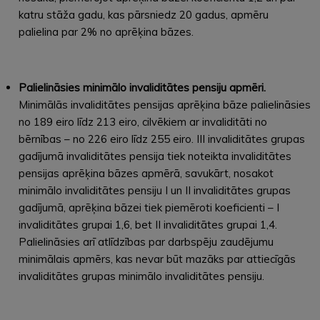
katru stāža gadu, kas pārsniedz 20 gadus, apmēru
palielina par 2% no aprēķina bāzes.
Palielināsies minimālo invaliditātes pensiju apmēri.
Minimālās invaliditātes pensijas aprēķina bāze palielināsies
no 189 eiro līdz 213 eiro, cilvēkiem ar invaliditāti no
bērnības – no 226 eiro līdz 255 eiro. III invaliditātes grupas
gadījumā invaliditātes pensija tiek noteikta invaliditātes
pensijas aprēķina bāzes apmērā, savukārt, nosakot
minimālo invaliditātes pensiju I un II invaliditātes grupas
gadījumā, aprēķina bāzei tiek piemēroti koeficienti – I
invaliditātes grupai 1,6, bet II invaliditātes grupai 1,4.
Palielināsies arī atlīdzības par darbspēju zaudējumu
minimālais apmērs, kas nevar būt mazāks par attiecīgās
invaliditātes grupas minimālo invaliditātes pensiju.