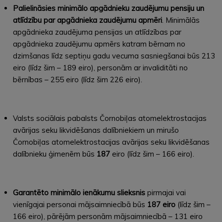
Palielināsies minimālo apgādnieku zaudējumu pensiju un
atlīdzību par apgādnieka zaudējumu apmēri
. Minimālās
apgādnieka zaudējuma pensijas un atlīdzības par
apgādnieka zaudējumu apmērs katram bērnam no
dzimšanas līdz septiņu gadu vecuma sasniegšanai būs 213
eiro (līdz šim – 189 eiro), personām ar invaliditāti no
bērnības – 255 eiro (līdz šim 226 eiro).
Valsts sociālais pabalsts Čornobiļas atomelektrostacijas
avārijas seku likvidēšanas dalībniekiem un mirušo
Čornobiļas atomelektrostacijas avārijas seku likvidēšanas
dalībnieku ģimenēm būs
187
eiro (līdz šim – 166 eiro).
Garantēto minimālo ienākumu slieksnis
pirmajai vai
vienīgajai personai mājsaimniecībā būs
187 eiro
(līdz šim –
166 eiro), pārējām personām mājsaimniecībā – 131 eiro