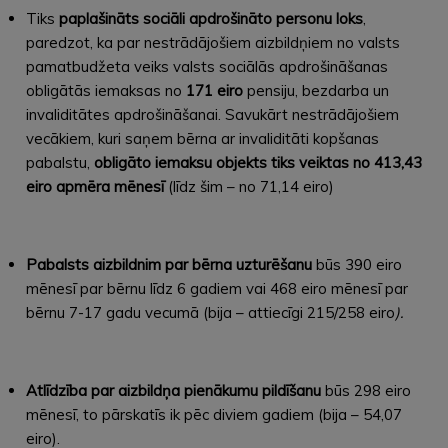
Tiks
paplašināts sociāli apdrošināto personu loks
,
paredzot, ka par nestrādājošiem aizbildņiem no valsts
pamatbudžeta veiks valsts sociālās apdrošināšanas
obligātās iemaksas no
171 eiro
pensiju, bezdarba un
invaliditātes apdrošināšanai. Savukārt nestrādājošiem
vecākiem, kuri saņem bērna ar invaliditāti kopšanas
pabalstu,
obligāto iemaksu objekts tiks veiktas no 413,43
eiro apmēra mēnesī
(līdz šim – no 71,14 eiro)
Pabalsts aizbildnim par bērna uzturēšanu
būs 390 eiro
mēnesī par bērnu līdz 6 gadiem vai 468 eiro mēnesī par
bērnu 7-17 gadu vecumā (bija – attiecīgi 215/258 eiro
).
Atlīdzība par aizbildņa pienākumu pildīšanu
būs 298 eiro
mēnesī, to pārskatīs ik pēc diviem gadiem (bija – 54,07
eiro).