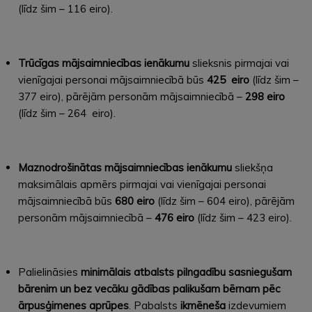
(līdz šim – 116 eiro).
Trūcīgas mājsaimniecības ienākumu
slieksnis pirmajai vai
vienīgajai personai mājsaimniecībā būs
425
eiro
(līdz šim –
377 eiro), pārējām personām mājsaimniecībā –
298
eiro
(līdz šim – 264 eiro).
Maznodrošinātas mājsaimniecības ienākumu
sliekšņa
maksimālais apmērs pirmajai vai vienīgajai personai
mājsaimniecībā būs
680
eiro
(līdz šim – 604 eiro), pārējām
personām mājsaimniecībā –
476
eiro
(līdz šim – 423 eiro).
Palielināsies
minimālais atbalsts pilngadību sasniegušam
bārenim un bez vecāku gādības palikušam bērnam pēc
ārpusģimenes aprūpes
. Pabalsts
ikmēneša
izdevumiem