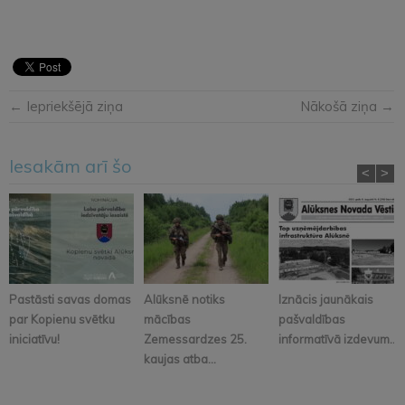
← Iepriekšējā ziņa
Nākošā ziņa →
Iesakām arī šo
<
>
Pastāsti savas domas
Alūksnē notiks
Iznācis jaunākais
par Kopienu svētku
mācības
pašvaldības
iniciatīvu!
Zemessardzes 25.
informatīvā izdevum...
kaujas atba...