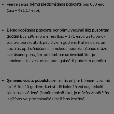
Vienreizējais
bērna piedzimšanas pabalsts
būs 600 eiro
(bija – 421,17 eiro).
Bērna kopšanas pabalsts par bērnu vecumā līdz pusotram
gadam
būs 298 eiro mēnesī (bija – 171 eiro), un turpmāk
tas tiks pārskatīts ik pēc diviem gadiem. Palielināsies arī
sociālās apdrošināšanas iemaksas apdrošināšanas stāža
uzkrāšanai pensijām, bezdarbam un invaliditātei, jo
iemaksas tiks veiktas no paaugstinātā pabalsta apmēra.
Ģimenes valsts pabalstu
izmaksās arī par bērniem vecumā
no 16 līdz 20 gadiem, kuri studē koledžā vai augstskolā
pilna laika klātienē (šobrīd maksā tikai, ja mācās vispārējās
izglītības vai profesionālās izglītības iestādē).