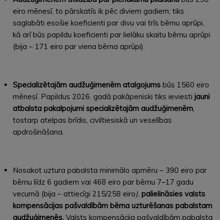
eiro mēnesī, to pārskatīs ik pēc diviem gadiem; tiks
saglabāti esošie koeficienti par divu vai trīs bērnu aprūpi,
kā arī būs papildu koeficienti par lielāku skaitu bērnu aprūpi
(bija – 171 eiro par viena bērna aprūpi).
Specializētajām audžuģimenēm atalgojums
būs 1560 eiro
mēnesī. Papildus 2026. gadā pakāpeniski tiks ieviesti
jauni
atbalsta pakalpojumi specializētajām audžuģimenēm
,
tostarp atelpas brīdis, civiltiesiskā un veselības
apdrošināšana.
Nosakot uztura pabalsta minimālo apmēru – 390 eiro par
bērnu līdz 6 gadiem vai 468 eiro par bērnu 7–17 gadu
vecumā (bija – attiecīgi 215/258 eiro
)
,
palielināsies valsts
kompensācijas pašvaldībām
bērna uzturēšanas pabalstam
audžuģimenēs.
Valsts kompensācija pašvaldībām pabalsta