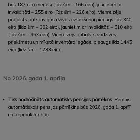
būs 187 eiro mēnesī (līdz šim – 166 eiro), jaunietim ar
invaliditāti – 255 eiro (līdz šim – 226 eiro). Vienreizējs
pabalsts patstāvīgas dzīves uzsākšanai pieaugs līdz 340
eiro (līdz šim – 302 eiro), jaunietim ar invaliditāti – 510 eiro
(līdz šim – 453 eiro). Vienreizējs pabalsts sadzīves
priekšmetu un mīkstā inventāra iegādei pieaugs līdz 1445
eiro (līdz šim – 1283 eiro).
No 2026. gada 1. aprīļa
Tiks nodrošināts automātisks pensijas pārrēķins
. Pirmais
automātiskais pensijas pārrēķins būs 2026. gada 1. aprīlī
un turpmāk ik gadu.