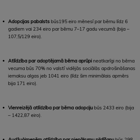
Adopcijas pabalsts
būs195 eiro mēnesī par bērnu līdz 6
gadiem vai 234 eiro par bērnu 7–17 gadu vecumā (bija –
107,5/129 eiro).
Atlīdzība par adoptējamā bērna aprūpi
neatkarīgi no bērna
vecuma būs 70% no valstī vidējās sociālās apdrošināšanas
iemaksu algas jeb 1041 eiro (līdz šim minimālais apmērs
bija 171 eiro).
Vienreizējā atlīdzība par bērna adopciju
būs 2433 eiro (bija
– 1422,87 eiro).
Audžuģimenēm atlīdzība par pienākumu pildīšanu
būs 298