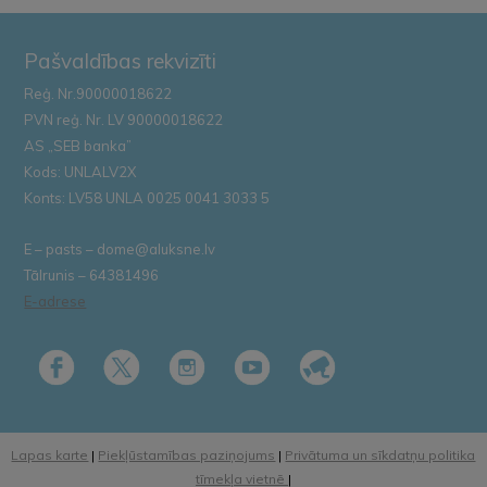
Pašvaldības rekvizīti
Reģ. Nr.90000018622
PVN reģ. Nr. LV 90000018622
AS „SEB banka”
Kods: UNLALV2X
Konts: LV58 UNLA 0025 0041 3033 5
E – pasts – dome@aluksne.lv
Tālrunis – 64381496
E-adrese
Lapas karte
|
Piekļūstamības paziņojums
|
Privātuma un sīkdatņu politika
tīmekļa vietnē
|