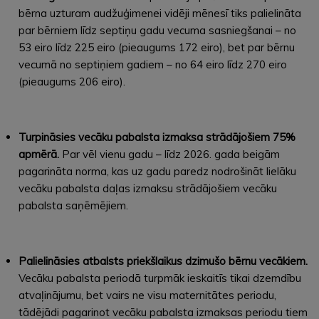
bērna uzturam audžuģimenei vidēji mēnesī tiks palielināta
par bērniem līdz septiņu gadu vecuma sasniegšanai – no
53 eiro līdz 225 eiro (pieaugums 172 eiro), bet par bērnu
vecumā no septiņiem gadiem – no 64 eiro līdz 270 eiro
(pieaugums 206 eiro).
Turpināsies vecāku pabalsta izmaksa strādājošiem 75%
apmērā.
Par vēl vienu gadu – līdz 2026. gada beigām
pagarināta norma, kas uz gadu paredz nodrošināt lielāku
vecāku pabalsta daļas izmaksu strādājošiem vecāku
pabalsta saņēmējiem.
Palielināsies atbalsts priekšlaikus dzimušo bērnu vecākiem.
Vecāku pabalsta periodā turpmāk ieskaitīs tikai dzemdību
atvaļinājumu, bet vairs ne visu maternitātes periodu,
tādējādi pagarinot vecāku pabalsta izmaksas periodu tiem