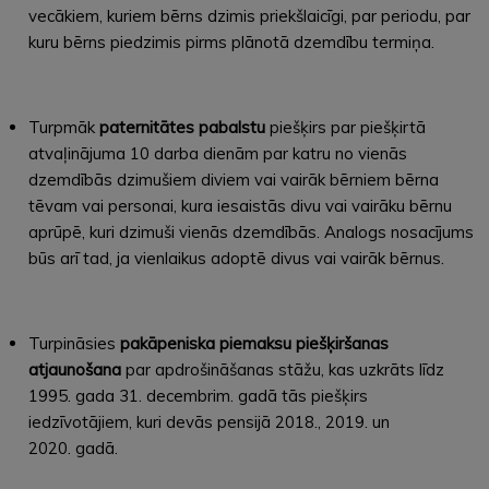
vecākiem, kuriem bērns dzimis priekšlaicīgi, par periodu, par
kuru bērns piedzimis pirms plānotā dzemdību termiņa.
Turpmāk
p
aternitātes pabalstu
piešķirs par piešķirtā
atvaļinājuma 10 darba dienām par katru no vienās
dzemdībās dzimušiem diviem vai vairāk bērniem bērna
tēvam vai personai, kura iesaistās divu vai vairāku bērnu
aprūpē, kuri dzimuši vienās dzemdībās. Analogs nosacījums
būs arī tad, ja vienlaikus adoptē divus vai vairāk bērnus.
Turpināsies
pakāpeniska piemaksu piešķiršanas
atjaunošana
par apdrošināšanas stāžu, kas uzkrāts līdz
1995. gada 31. decembrim. gadā tās piešķirs
iedzīvotājiem, kuri devās pensijā 2018., 2019. un
2020. gadā.