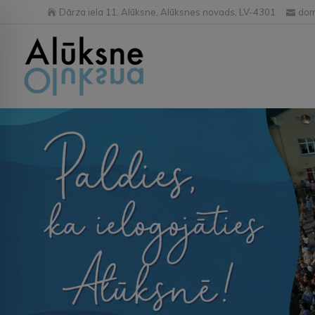
Dārza iela 11, Alūksne, Alūksnes novads, LV-4301
dom