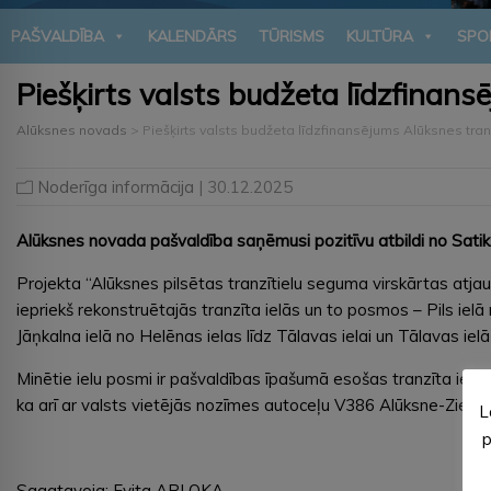
PAŠVALDĪBA
KALENDĀRS
TŪRISMS
KULTŪRA
SPO
Piešķirts valsts budžeta līdzfinans
Alūksnes novads
>
Piešķirts valsts budžeta līdzfinansējums Alūksnes tran
Noderīga informācija
| 30.12.2025
Alūksnes novada pašvaldība saņēmusi pozitīvu atbildi no Satiks
Projekta “Alūksnes pilsētas tranzītielu seguma virskārtas atj
iepriekš rekonstruētajās tranzīta ielās un to posmos – Pils ielā n
Jāņkalna ielā no Helēnas ielas līdz Tālavas ielai un Tālavas iel
Minētie ielu posmi ir pašvaldības īpašumā esošas tranzīta iel
ka arī ar valsts vietējās nozīmes autoceļu V386 Alūksne-Ziemer
L
p
Sagatavoja: Evita APLOKA,