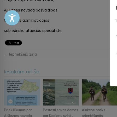
Alūksnes novada pašvaldības
Centrālās administrācijas
“
sabiedrisko attiecību speciāliste
← Iepriekšējā ziņa
Iesakām arī šo
Priekšlikumus par
Pastāsti savas domas
Alūksnē notiks
Alūksnes novada
par Kopienu svētku
orientēšanās