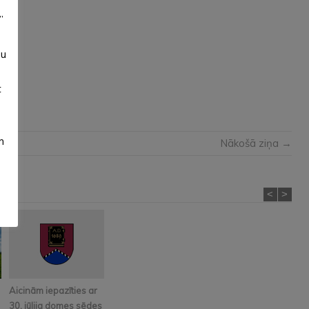
”
su
t
m
Nākošā ziņa →
<
>
Aicinām iepazīties ar
30. jūlija domes sēdes