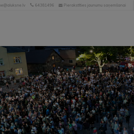
e@aluksne.lv
64381496
Pierakstīties jaunumu saņemšanai