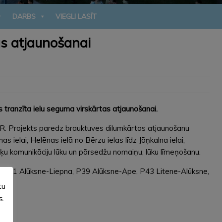
DARBS
VIEGLI LASĪT
as atjaunošanai
 tranzīta ielu seguma virskārtas atjaunošanai.
EUR. Projekts paredz brauktuves dilumkārtas atjaunošanu
as ielai, Helēnas ielā no Bērzu ielas līdz Jāņkalna ielai,
višķu komunikāciju lūku un pārsedžu nomaiņu, lūku līmeņošanu.
iem P41 Alūksne-Liepna, P39 Alūksne-Ape, P43 Litene-Alūksne,
tu
s.