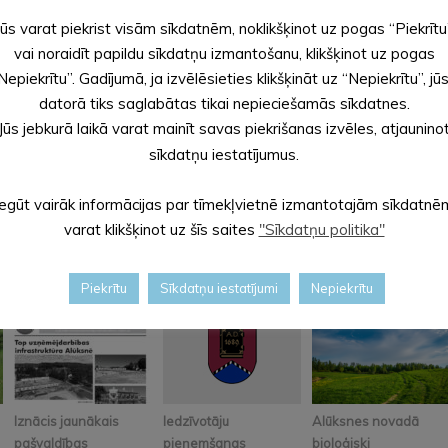
Jūs varat piekrist visām sīkdatnēm, noklikšķinot uz pogas “Piekrītu
vai noraidīt papildu sīkdatņu izmantošanu, klikšķinot uz pogas
Nepiekrītu”. Gadījumā, ja izvēlēsieties klikšķināt uz “Nepiekrītu”, jū
datorā tiks saglabātas tikai nepieciešamās sīkdatnes.
Jūs jebkurā laikā varat mainīt savas piekrišanas izvēles, atjaunino
sīkdatņu iestatījumus.
Iegūt vairāk informācijas par tīmekļvietnē izmantotajām sīkdatnē
varat klikšķinot uz šīs saites
"Sīkdatņu politika"
Piekrītu
Sīkdatņu iestatījumi
Nepiekrītu
Iznācis jaunākais
Iedzīvotāju
Alūksnes novadā
pašvaldības
pieņemšanas
bioloģiski