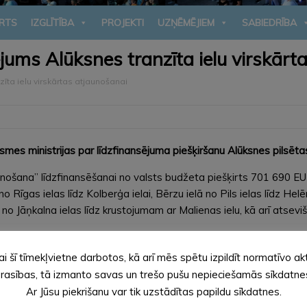
RTS
IZGLĪTĪBA
PROJEKTI
UZŅĒMĒJIEM
SABIEDRĪBA
ējums Alūksnes tranzīta ielu virskārt
zīta ielu virskārtas atjaunošanai
mes ministrijas par līdzfinansējuma piešķiršanu Alūksnes pilsētas
aunošana” līdzfinansēšanai no valsts budžeta piešķirts 701 690 
o Rīgas ielas līdz Kolberģa ielai, Bērzu ielā no Pils ielas līdz Helēn
ā no Jāņkalna ielas līdz krustojumam ar Malienas ielu, kā arī atse
as Alūksnē, kas savienojas ar valsts reģionālās nozīmes autoceļ
i-Veclaicene.
ai šī tīmekļvietne darbotos, kā arī mēs spētu izpildīt normatīvo ak
rasības, tā izmanto savas un trešo pušu nepieciešamās sīkdatne
Ar Jūsu piekrišanu var tik uzstādītas papildu sīkdatnes.