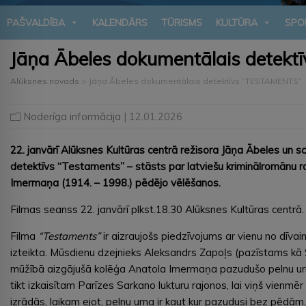
PAŠVALDĪBA
KALENDĀRS
TŪRISMS
KULTŪRA
SPO
Jāņa Ābeles dokumentālais detek
Alūksnes novads
>
Jāņa Ābeles dokumentālais detektīvs “TESTAMENTS”
Noderīga informācija
| 12.01.2026
22. janvārī Alūksnes Kultūras centrā režisora Jāņa Ābeles un 
detektīvs “Testaments” – stāsts par latviešu kriminālromānu r
Imermaņa (1914. – 1998.) pēdējo vēlēšanos.
Filmas seanss 22. janvārī plkst.18.30 Alūksnes Kultūras centrā. 
Filma
“
Testaments”
ir aizraujošs piedzīvojums ar vienu no dīv
izteikta. Mūsdienu dzejnieks Aleksandrs Zapoļs (pazīstams k
mūžībā aizgājušā kolēģa Anatola Imermaņa pazudušo pelnu urnu,
tikt izkaisītam Parīzes Sarkano lukturu rajonos, lai viņš vienmē
izrādās, laikam ejot, pelnu urna ir kaut kur pazudusi bez pēdā