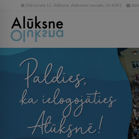
Dārza iela 11, Alūksne, Alūksnes novads, LV-4301
dom