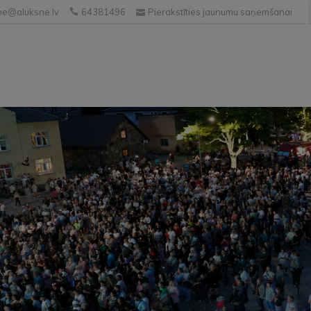
e@aluksne.lv
64381496
Pierakstīties jaunumu saņemšanai