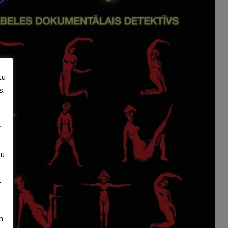
tu
s.
”
su
t
m