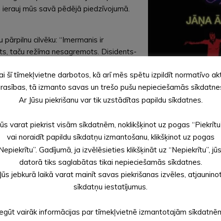
n ierauj mūs savā pēdējā piedzīvojumā.
pārpilnu cilvēku: “Imermanis ir
sts, taču režīma nesagremots. Disidents-
ntulībā. Kādreiz slavens, šodien
ai šī tīmekļvietne darbotos, kā arī mēs spētu izpildīt normatīvo ak
rasības, tā izmanto savas un trešo pušu nepieciešamās sīkdatne
ģināts saprast, vai arī erotika spēja
Ar Jūsu piekrišanu var tik uzstādītas papildu sīkdatnes.
Jūs varat piekrist visām sīkdatnēm, noklikšķinot uz pogas “Piekrītu
 Anatols Imermanis. Disidents vai
vai noraidīt papildu sīkdatņu izmantošanu, klikšķinot uz pogas
auc dažādi, bet lielākā daļa par viņu ir
s ir arī šis dokumentālais detektīvs, kurš
Nepiekrītu”. Gadījumā, ja izvēlēsieties klikšķināt uz “Nepiekrītu”, jū
dokumentālo filmu.”
datorā tiks saglabātas tikai nepieciešamās sīkdatnes.
Jūs jebkurā laikā varat mainīt savas piekrišanas izvēles, atjaunino
āda: “Jānim Ābelem ir izdevies
sīkdatņu iestatījumus.
, pēdējās gribas izpildi un
ā laikā viņš saglabā savu vieglo ironiju
Iegūt vairāk informācijas par tīmekļvietnē izmantotajām sīkdatnē
 un nāves nopietnību
. “
Testaments”
ir