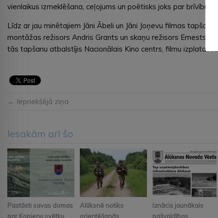
vienlaikus izmeklēšana, ceļojums un poētisks joks par brīvību, 
Līdz ar jau minētajiem Jāni Ābeli un Jāni Joņevu filmas tapšanā
montāžas režisors Andris Grants un skaņu režisors Ernests An
tās tapšanu atbalstījis Nacionālais Kino centrs, filmu izplata
“
R
← Iepriekšējā ziņa
Iesakām arī šo
Pastāsti savas domas
Alūksnē notiks
Iznācis jaunākais
par Kopienu svētku
orientēšanās
pašvaldības