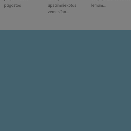
pagastos
apsaimniekotas
lēmum...
zemes īpa...