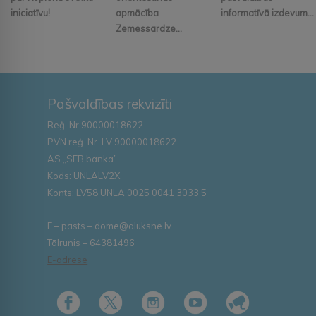
iniciatīvu!
apmācība
informatīvā izdevum...
Zemessardze...
Pašvaldības rekvizīti
Reģ. Nr.90000018622
PVN reģ. Nr. LV 90000018622
AS „SEB banka”
Kods: UNLALV2X
Konts: LV58 UNLA 0025 0041 3033 5
E – pasts – dome@aluksne.lv
Tālrunis – 64381496
E-adrese