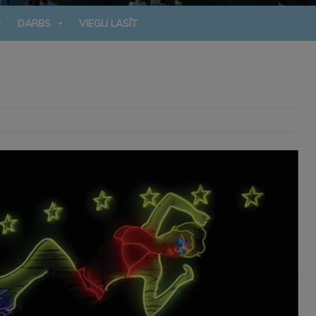
DARBS
VIEGLI LASĪT