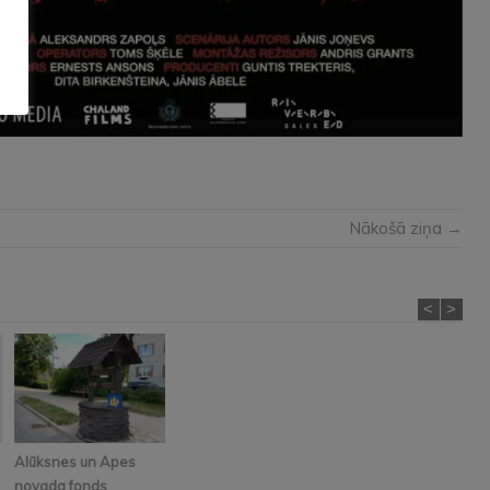
Nākošā ziņa →
<
>
Alūksnes un Apes
novada fonds