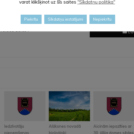
varat klikšķinot uz šīs saites
"Sīkdatņu politika"
kas nebeidzas ar pēdējo elpu.”
 piedalījās arī operators Toms Šķēle,
Piekrītu
Sīkdatņu iestatījumi
Nepiekrītu
sons. Filma veidota studijā
“
Ego Media”
,
iverbed Sales
”.
Iedzīvotāju
Alūksnes novadā
Aicinām iepazīties ar
pieņemšanas
bioloģiski
30. jūlija domes sēdes