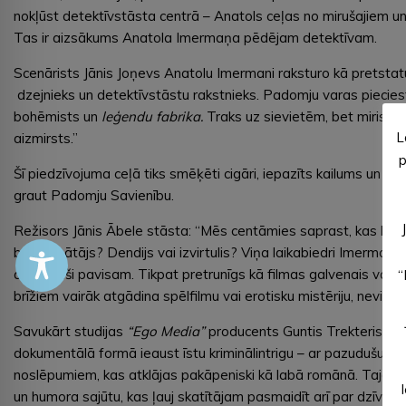
nokļūst detektīvstāsta centrā – Anatols ceļas no mirušajiem u
Tas ir aizsākums Anatola Imermaņa pēdējam detektīvam.
Scenārists Jānis Joņevs Anatolu Imermani raksturo kā pretstatu 
dzejnieks un detektīvstāstu rakstnieks. Padomju varas piecie
bohēmists un
leģendu fabrika
.
Traks uz sievietēm, bet miris vie
L
aizmirsts.”
p
Šī piedzīvojuma ceļā tiks smēķēti cigāri, iepazīts kailums un mē
graut Padomju Savienību.
Režisors Jānis Ābele stāsta: “Mēs centāmies saprast, kas bija
brīvdomātājs? Dendijs vai izvirtulis? Viņa laikabiedri Imermani s
aizmirsuši pavisam. Tikpat pretrunīgs kā filmas galvenais varoni
“
brīžiem vairāk atgādina spēlfilmu vai erotisku mistēriju, nevis 
Savukārt studijas
“
Ego Media”
producents Guntis Trekteris nor
dokumentālā formā ieaust īstu kriminālintrigu – ar pazudušu urnu
noslēpumiem, kas atklājas pakāpeniski kā labā romānā. Tajā paš
un humora sajūtu, kas ļauj skatītājam pasmaidīt arī par dzīves