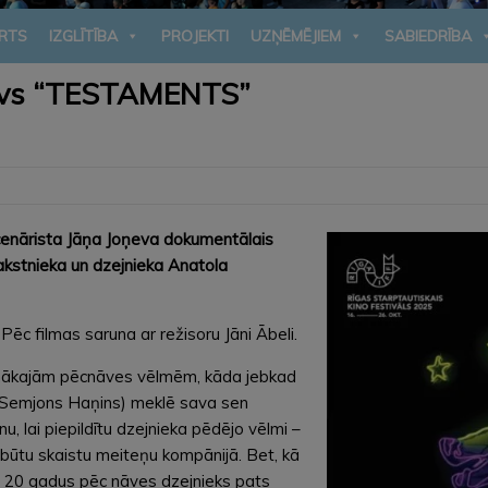
RTS
IZGLĪTĪBA
PROJEKTI
UZŅĒMĒJIEM
SABIEDRĪBA
tīvs “TESTAMENTS”
scenārista Jāņa Joņeva dokumentālais
akstnieka un dzejnieka Anatola
Pēc filmas saruna ar režisoru Jāni Ābeli.
ainākajām pēcnāves vēlmēm, kāda jebkad
ā Semjons Haņins) meklē sava sen
 lai piepildītu dzejnieka pēdējo vēlmi –
r būtu skaistu meiteņu kompānijā. Bet, kā
m. 20 gadus pēc nāves dzejnieks pats