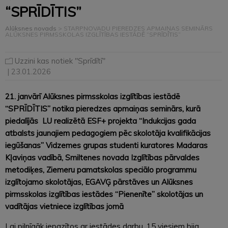
“SPRĪDĪTIS”
Alūksnes novads
>
STARPNOVADU PIEREDZES APMAIŅAS SEMINĀRS
ALŪKSNES PIRMSSKOLAS IZGLĪTĪBAS IESTĀDĒ “SPRĪDĪTIS”
Uzzini kas notiek "Sprīdītī"
| 23.01.2026
21. janvārī Alūksnes pirmsskolas izglītības iestādē
“SPRĪDĪTIS” notika pieredzes apmaiņas seminārs, kurā
piedalījās LU realizētā ESF+ projekta “Indukcijas gada
atbalsts jaunajiem pedagogiem pēc skolotāja kvalifikācijas
iegūšanas” Vidzemes grupas studenti kuratores Madaras
Kļaviņas vadībā, Smiltenes novada Izglītības pārvaldes
metodiķes, Ziemeru pamatskolas speciālo programmu
izglītojamo skolotājas, EGAVĢ pārstāves un Alūksnes
pirmsskolas izglītības iestādes “Pienenīte” skolotājas un
vadītājas vietniece izglītības jomā
Lai pilnīgāk iepazītos ar iestādes darbu, 15 viesiem bija