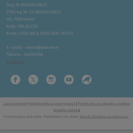
Reģ. Nr.90000018622
PVN reģ. Nr. LV 90000018622
AS „SEB banka”
Kods: UNLALV2X
Konts: LV58 UNLA 0025 0041 3033 5
E – pasts – dome@aluksne.lv
Tālrunis – 64381496
E-adrese
Lapas karte
|
Piekļūstamības paziņojums
|
Privātuma un sīkdatņu politika
tīmekļa vietnē
|
Pašreizējais stāvoklis: Piekrišana nav dota.
Mainīt sīkdatņu iestatījumus.