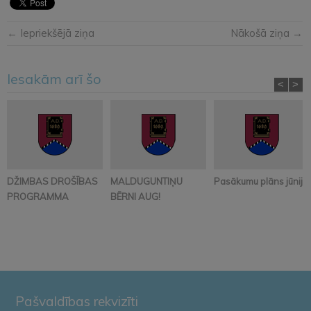
← Iepriekšējā ziņa
Nākošā ziņa →
Iesakām arī šo
<
>
DŽIMBAS DROŠĪBAS
MALDUGUNTIŅU
Pasākumu plāns jūnijā
PROGRAMMA
BĒRNI AUG!
Pašvaldības rekvizīti