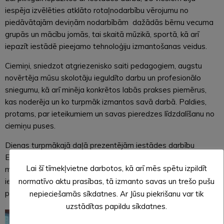
iespēja izvēlēties atklāto rotaļnodarbību vērojumu no
piedāvātajām deviņām nodarbībām dažādās bērnu vecuma
grupās un mācību jomās, tai skaitā mūzikā, sportā, kā arī
iepazīt iestādē pieejamo tehnoloģiju izmantošanas veidus.
Ciemiņi, sniedzot atgriezenisko saiti pedagogiem, augstu
novērtēja mūsu skolotāju ieguldīto darbu un profesionālo
sniegumu, kā arī minēja konkrētos labās prakses piemērus,
kas noderēja un ko turpmāk izmantos savā darbā. Paldies,
protams, par ieteikumiem un savas pieredzes līdzdalīšanu no
ciemiņu puses.
Dienas turpmākajā daļā prezentējām iestādes darbību
Ekoskolas programmā, pārmaiņu procesā izglītībā “Līderis
Lai šī tīmekļvietne darbotos, kā arī mēs spētu izpildīt
manī” un eTwinning projektos. Veidojās konstruktīva,
normatīvo aktu prasības, tā izmanto savas un trešo pušu
ieinteresēta saruna par iespējām iesaistīties šajās
programmās un realizēt savās iestādēs.
nepieciešamās sīkdatnes. Ar Jūsu piekrišanu var tik
uzstādītas papildu sīkdatnes.