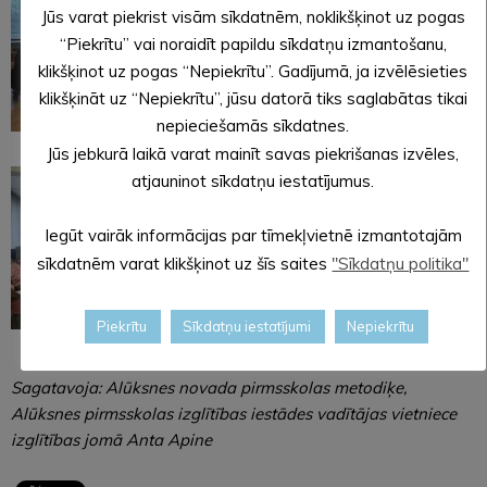
Jūs varat piekrist visām sīkdatnēm, noklikšķinot uz pogas
“Piekrītu” vai noraidīt papildu sīkdatņu izmantošanu,
klikšķinot uz pogas “Nepiekrītu”. Gadījumā, ja izvēlēsieties
klikšķināt uz “Nepiekrītu”, jūsu datorā tiks saglabātas tikai
nepieciešamās sīkdatnes.
Jūs jebkurā laikā varat mainīt savas piekrišanas izvēles,
atjauninot sīkdatņu iestatījumus.
Iegūt vairāk informācijas par tīmekļvietnē izmantotajām
sīkdatnēm varat klikšķinot uz šīs saites
"Sīkdatņu politika"
Piekrītu
Sīkdatņu iestatījumi
Nepiekrītu
Sagatavoja: Alūksnes novada pirmsskolas metodiķe,
Alūksnes pirmsskolas izglītības iestādes vadītājas vietniece
izglītības jomā Anta Apine