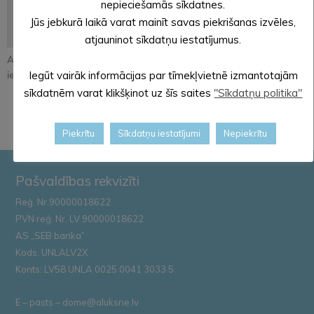
nepieciešamās sīkdatnes.
Jūs jebkurā laikā varat mainīt savas piekrišanas izvēles,
atjauninot sīkdatņu iestatījumus.
Atjaunos Melleņkalna
Pastāsti savas domas
Alūksnē notiks
Iegūt vairāk informācijas par tīmekļvietnē izmantotajām
ielas segumu
par Kopienu svētku
orientēšanās
iniciatīvu!
apmācība
sīkdatnēm varat klikšķinot uz šīs saites
"Sīkdatņu politika"
Zemessardze...
Piekrītu
Sīkdatņu iestatījumi
Nepiekrītu
Pašvaldības rekvizīti
Reģ. Nr.90000018622
PVN reģ. Nr. LV 90000018622
AS „SEB banka”
Kods: UNLALV2X
Konts: LV58 UNLA 0025 0041 3033 5
E – pasts – dome@aluksne.lv