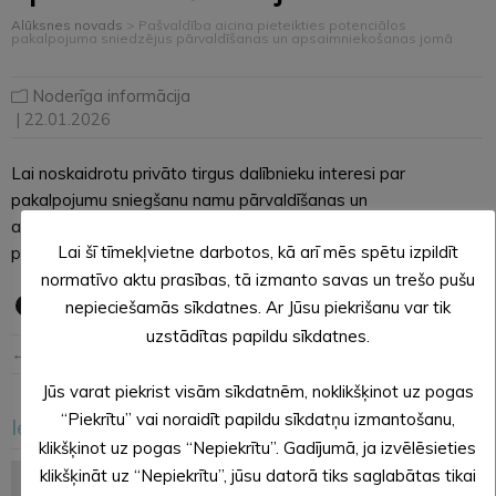
Alūksnes novads
>
Pašvaldība aicina pieteikties potenciālos
pakalpojuma sniedzējus pārvaldīšanas un apsaimniekošanas jomā
Noderīga informācija
| 22.01.2026
Lai noskaidrotu privāto tirgus dalībnieku interesi par
pakalpojumu sniegšanu namu pārvaldīšanas un
apsaimniekošanas jomā, pašvaldība aicina potenciālos
Lai šī tīmekļvietne darbotos, kā arī mēs spētu izpildīt
pakalpojuma sniedzējus iepazīties ar uzaicinājumu:
ŠEIT.
normatīvo aktu prasības, tā izmanto savas un trešo pušu
nepieciešamās sīkdatnes. Ar Jūsu piekrišanu var tik
uzstādītas papildu sīkdatnes.
← Iepriekšējā ziņa
Nākošā ziņa →
Jūs varat piekrist visām sīkdatnēm, noklikšķinot uz pogas
“Piekrītu” vai noraidīt papildu sīkdatņu izmantošanu,
Iesakām arī šo
<
>
klikšķinot uz pogas “Nepiekrītu”. Gadījumā, ja izvēlēsieties
klikšķināt uz “Nepiekrītu”, jūsu datorā tiks saglabātas tikai