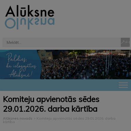
Komiteju apvienotās sēdes
29.01.2026. darba kārtība
Alūksnes novads
>
Komiteju apvienotās sēdes 29.01.2026. darba
kārtība