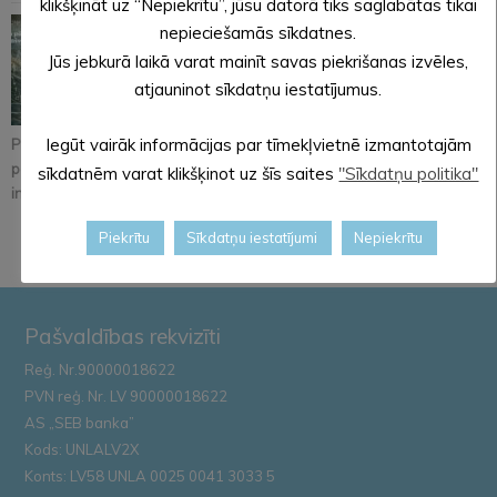
klikšķināt uz “Nepiekrītu”, jūsu datorā tiks saglabātas tikai
nepieciešamās sīkdatnes.
Jūs jebkurā laikā varat mainīt savas piekrišanas izvēles,
atjauninot sīkdatņu iestatījumus.
Iegūt vairāk informācijas par tīmekļvietnē izmantotajām
Pastāsti savas domas
Alūksnē notiks
Iznācis jaunākais
par Kopienu svētku
orientēšanās
pašvaldības
sīkdatnēm varat klikšķinot uz šīs saites
"Sīkdatņu politika"
iniciatīvu!
apmācība
informatīvā izdevum...
Zemessardze...
Piekrītu
Sīkdatņu iestatījumi
Nepiekrītu
Pašvaldības rekvizīti
Reģ. Nr.90000018622
PVN reģ. Nr. LV 90000018622
AS „SEB banka”
Kods: UNLALV2X
Konts: LV58 UNLA 0025 0041 3033 5