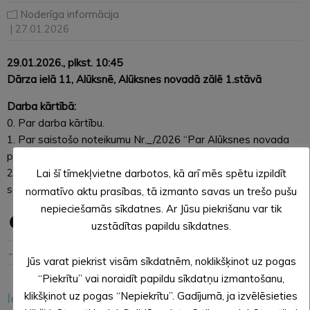
Noderīga informācija
| 27.01.2026
29.01.2026., plkst. 10:45
Dārza ielā 11, Alūksnē, Alūksnes novadā zālē 1.stāvā
Darba kārtībā:
0. Par darba kārtību.
1. Par saistošo noteikumu Nr._/2026 “Par Alūksnes novada
pašvaldības budžetu 2026. gadam” izdošanu.
2. Par izglītības iestāžu izdevumu noteikšanu pašvaldību
Lai šī tīmekļvietne darbotos, kā arī mēs spētu izpildīt
savstarpējos norēķinos.
normatīvo aktu prasības, tā izmanto savas un trešo pušu
nepieciešamās sīkdatnes. Ar Jūsu piekrišanu var tik
uzstādītas papildu sīkdatnes.
← Iepriekšējā ziņa
Nākošā ziņa →
Jūs varat piekrist visām sīkdatnēm, noklikšķinot uz pogas
“Piekrītu” vai noraidīt papildu sīkdatņu izmantošanu,
Iesakām arī šo
klikšķinot uz pogas “Nepiekrītu”. Gadījumā, ja izvēlēsieties
<
>