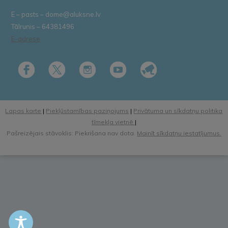
E – pasts – dome@aluksne.lv
Tālrunis – 64381496
E-adrese
Lapas karte
|
Piekļūstamības paziņojums
|
Privātuma un sīkdatņu politika
tīmekļa vietnē
|
Pašreizējais stāvoklis: Piekrišana nav dota.
Mainīt sīkdatņu iestatījumus.