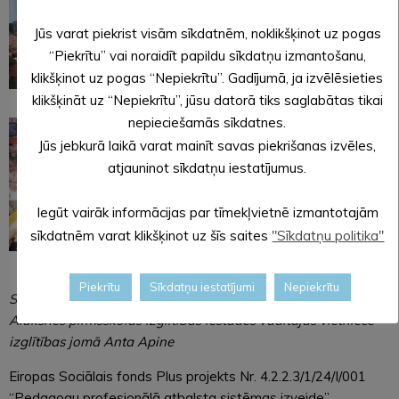
Jūs varat piekrist visām sīkdatnēm, noklikšķinot uz pogas
“Piekrītu” vai noraidīt papildu sīkdatņu izmantošanu,
klikšķinot uz pogas “Nepiekrītu”. Gadījumā, ja izvēlēsieties
klikšķināt uz “Nepiekrītu”, jūsu datorā tiks saglabātas tikai
nepieciešamās sīkdatnes.
Jūs jebkurā laikā varat mainīt savas piekrišanas izvēles,
atjauninot sīkdatņu iestatījumus.
Iegūt vairāk informācijas par tīmekļvietnē izmantotajām
sīkdatnēm varat klikšķinot uz šīs saites
"Sīkdatņu politika"
Piekrītu
Sīkdatņu iestatījumi
Nepiekrītu
Sagatavoja: Alūksnes novada pirmsskolas metodiķe,
Alūksnes pirmsskolas izglītības iestādes vadītājas vietniece
izglītības jomā Anta Apine
Eiropas Sociālais fonds Plus projekts Nr. 4.2.2.3/1/24/I/001
“Pedagogu profesionālā atbalsta sistēmas izveide”