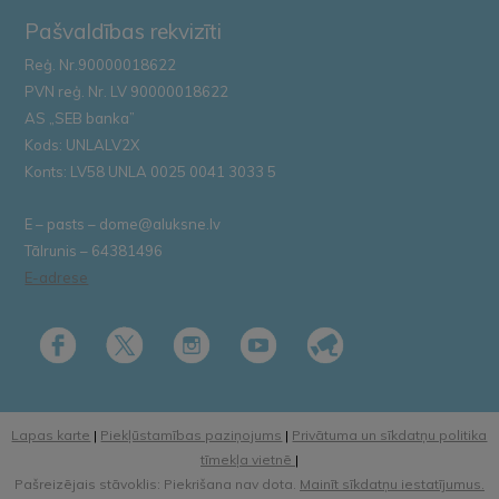
Pašvaldības rekvizīti
Reģ. Nr.90000018622
PVN reģ. Nr. LV 90000018622
AS „SEB banka”
Kods: UNLALV2X
Konts: LV58 UNLA 0025 0041 3033 5
E – pasts – dome@aluksne.lv
Tālrunis – 64381496
E-adrese
Lapas karte
|
Piekļūstamības paziņojums
|
Privātuma un sīkdatņu politika
tīmekļa vietnē
|
Pašreizējais stāvoklis: Piekrišana nav dota.
Mainīt sīkdatņu iestatījumus.