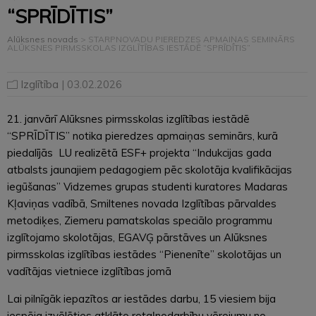
“SPRĪDĪTIS”
Alūksnes novads
>
STARPNOVADU PIEREDZES APMAIŅAS SEMINĀRS
ALŪKSNES PIRMSSKOLAS IZGLĪTĪBAS IESTĀDĒ “SPRĪDĪTIS”
Izglītība
| 03.02.2026
21. janvārī Alūksnes pirmsskolas izglītības iestādē
“SPRĪDĪTIS” notika pieredzes apmaiņas seminārs, kurā
piedalījās LU realizētā ESF+ projekta “Indukcijas gada
atbalsts jaunajiem pedagogiem pēc skolotāja kvalifikācijas
iegūšanas” Vidzemes grupas studenti kuratores Madaras
Kļaviņas vadībā, Smiltenes novada Izglītības pārvaldes
metodiķes, Ziemeru pamatskolas speciālo programmu
izglītojamo skolotājas, EGAVĢ pārstāves un Alūksnes
pirmsskolas izglītības iestādes “Pienenīte” skolotājas un
vadītājas vietniece izglītības jomā
Lai pilnīgāk iepazītos ar iestādes darbu, 15 viesiem bija
iespēja izvēlēties atklāto rotaļnodarbību vērojumu no