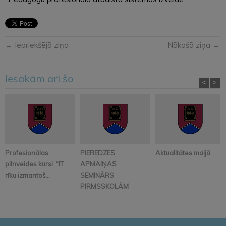
← Iepriekšējā ziņa
Nākošā ziņa →
Iesakām arī šo
<
>
Profesionālas
PIEREDZES
Aktualitātes maijā
pilnveides kursi “IT
APMAIŅAS
rīku izmantoš...
SEMINĀRS
PIRMSSKOLĀM