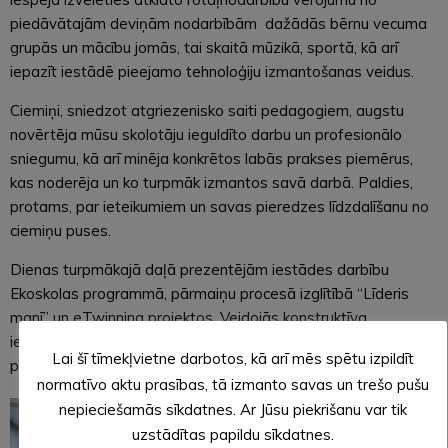
piedāvātajām deviņām nodarbībām dažādās bērnu vecuma
grupās un mācību jomās, tai skaitā mūzikā, sportā, kā arī
iepazīt iestādē pieejamo tehnoloģiju izmantošanas veidus.
Ciemiņi, sniedzot atgriezenisko saiti pedagogiem, augstu
novērtēja mūsu skolotāju ieguldīto darbu un profesionālo
sniegumu, kā arī minēja konkrētos labās prakses piemērus,
kas noderēja un ko turpmāk izmantos savā darbā. Paldies,
protams, par ieteikumiem un savas pieredzes līdzdalīšanu no
ciemiņu puses.
Dienas turpmākajā daļā prezentējām iestādes darbību
Ekoskolas programmā, pārmaiņu procesā izglītībā “Līderis
manī” un eTwinning projektos. Veidojās konstruktīva,
ieinteresēta saruna par iespējām iesaistīties šajās
Lai šī tīmekļvietne darbotos, kā arī mēs spētu izpildīt
programmās un realizēt savās iestādēs.
normatīvo aktu prasības, tā izmanto savas un trešo pušu
nepieciešamās sīkdatnes. Ar Jūsu piekrišanu var tik
uzstādītas papildu sīkdatnes.