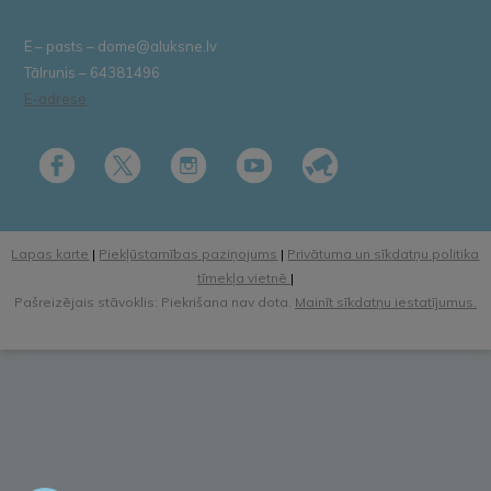
E – pasts – dome@aluksne.lv
Tālrunis – 64381496
E-adrese
Lapas karte
|
Piekļūstamības paziņojums
|
Privātuma un sīkdatņu politika
tīmekļa vietnē
|
Pašreizējais stāvoklis: Piekrišana nav dota.
Mainīt sīkdatņu iestatījumus.