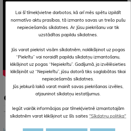
Lai šī tīmekļvietne darbotos, kā arī mēs spētu izpildīt
normatīvo aktu prasības, tā izmanto savas un trešo pušu
nepieciešamās sīkdatnes. Ar Jūsu piekrišanu var tik
uzstādītas papildu sīkdatnes.
Jūs varat piekrist visām sīkdatnēm, noklikšķinot uz pogas
“Piekrītu” vai noraidīt papildu sīkdatņu izmantošanu,
klikšķinot uz pogas “Nepiekrītu”. Gadījumā, ja izvēlēsieties
klikšķināt uz “Nepiekrītu”, jūsu datorā tiks saglabātas tikai
nepieciešamās sīkdatnes.
Jūs jebkurā laikā varat mainīt savas piekrišanas izvēles,
atjauninot sīkdatņu iestatījumus.
Iegūt vairāk informācijas par tīmekļvietnē izmantotajām
← Iepriekšējā ziņa
Nākošā ziņa →
sīkdatnēm varat klikšķinot uz šīs saites
"Sīkdatņu politika"
Iesakām arī šo