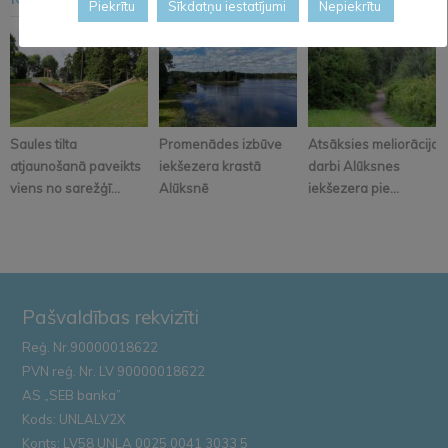
<
>
Piekrītu
Sīkdatņu iestatījumi
Nepiekrītu
Saules tilta
Promenādes izbūve
Atsāksies meliorācijas
atjaunošanā paveikts
iekšezera krastā
darbi Alūksnes
viens no sarežģī...
Alūksnē
iekšezera pie...
Pašvaldības rekvizīti
Reģ. Nr.90000018622
PVN reģ. Nr. LV 90000018622
AS „SEB banka”
Kods: UNLALV2X
Konts: LV58 UNLA 0025 0041 3033 5