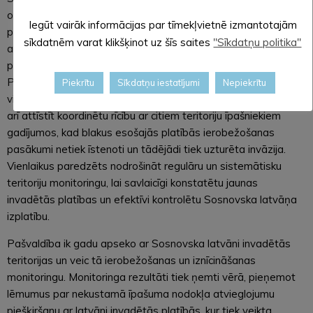
organizatoriskā plāna 2026.–2030. gadam īstenošanas laikā
Iegūt vairāk informācijas par tīmekļvietnē izmantotajām
paredzēts pielietot diferencētu pieeju cīņā pret invazīvo
sīkdatnēm varat klikšķinot uz šīs saites
"Sīkdatņu politika"
augu, prioritāri veicot ierobežošanas pasākumus tajās
pagastu teritorijās, kur novērojama visstraujākā izplatība.
Plānots stiprināt sadarbību ar zemju īpašniekiem, veicinot
Piekrītu
Sīkdatņu iestatījumi
Nepiekrītu
viņu iesaisti un atbildību par nepieciešamo darbu veikšanu, kā
arī attīstīt koordinētu rīcību ar citiem teritoriju īpašniekiem
gadījumos, kad blakus esošajās platībās ierobežošanas
pasākumi netiek īstenoti un tādējādi tiek uzturēta invāzija.
Vienlaikus paredzēts nodrošināt regulāru un sistemātisku
teritoriju monitoringu, lai savlaicīgi konstatētu jaunas
invadētās platības un efektīvi kontrolētu Sosnovska latvāņa
izplatību.
Pašvaldība ik gadu apseko ar Sosnovska latvāni invadētās
teritorijas un veic tā ierobežošanas un iznīcināšanas
monitoringu. Monitoringa rezultāti tiek ņemti vērā, pieņemot
lēmumus par nekustamā īpašuma nodokļa atvieglojumu
piešķiršanu ar latvāni invadētās platībās, kur tiek veikta