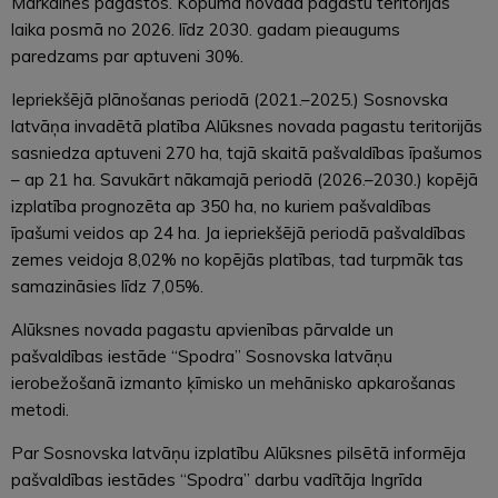
Mārkalnes pagastos. Kopumā novada pagastu teritorijās
laika posmā no 2026. līdz 2030. gadam pieaugums
paredzams par aptuveni 30%.
Iepriekšējā plānošanas periodā (2021.–2025.) Sosnovska
latvāņa invadētā platība Alūksnes novada pagastu teritorijās
sasniedza aptuveni 270 ha, tajā skaitā pašvaldības īpašumos
– ap 21 ha. Savukārt nākamajā periodā (2026.–2030.) kopējā
izplatība prognozēta ap 350 ha, no kuriem pašvaldības
īpašumi veidos ap 24 ha. Ja iepriekšējā periodā pašvaldības
zemes veidoja 8,02% no kopējās platības, tad turpmāk tas
samazināsies līdz 7,05%.
Alūksnes novada pagastu apvienības pārvalde un
pašvaldības iestāde “Spodra” Sosnovska latvāņu
ierobežošanā izmanto ķīmisko un mehānisko apkarošanas
metodi.
Par Sosnovska latvāņu izplatību Alūksnes pilsētā informēja
pašvaldības iestādes “Spodra” darbu vadītāja Ingrīda