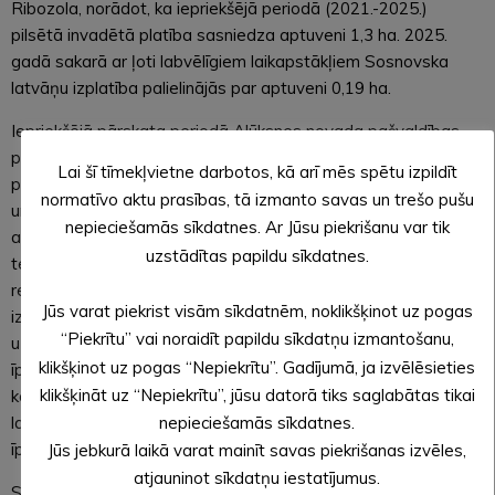
Ribozola, norādot, ka iepriekšējā periodā (2021.-2025.)
pilsētā invadētā platība sasniedza aptuveni 1,3 ha. 2025.
gadā sakarā ar ļoti labvēlīgiem laikapstākļiem Sosnovska
latvāņu izplatība palielinājās par aptuveni 0,19 ha.
Iepriekšējā pārskata periodā Alūksnes novada pašvaldības
policija sastādījusi 42 administratīvo pārkāpumu protokolus
Lai šī tīmekļvietne darbotos, kā arī mēs spētu izpildīt
par platībām, kurās konstatēta Sosnovska latvāņu izplatība
normatīvo aktu prasības, tā izmanto savas un trešo pušu
un nav veikta to ierobežošana. Visvairāk latvāņu perēkļu
nepieciešamās sīkdatnes. Ar Jūsu piekrišanu var tik
atrodas ceļmalās, grāvju tuvumā un atsevišķās pamestās
uzstādītas papildu sīkdatnes.
teritorijās. Lai gan pilnībā iznīcināt šo invazīvo augu ir ļoti grūti,
regulāra pļaušana, apstrāde ļauj saglabāt kontroli pār tā
Jūs varat piekrist visām sīkdatnēm, noklikšķinot uz pogas
izplatību. Sosnovska latvāņa ierobežošana ir kopīgs
“Piekrītu” vai noraidīt papildu sīkdatņu izmantošanu,
uzdevums, kurā jāiesaistās gan pašvaldībai, gan zemju
klikšķinot uz pogas “Nepiekrītu”. Gadījumā, ja izvēlēsieties
īpašniekiem, gan sabiedrībai kopumā. Katru gadu tiek
klikšķināt uz “Nepiekrītu”, jūsu datorā tiks saglabātas tikai
konstatēti īpašumi, kuros nepietiekami vai vispār netiek veikta
latvāņu izplatības ierobežošana, tā radot invāziju arī blakus
nepieciešamās sīkdatnes.
īpašumos.
Jūs jebkurā laikā varat mainīt savas piekrišanas izvēles,
atjauninot sīkdatņu iestatījumus.
Sosnovska latvāņa izplatības ierobežošanas pasākumu