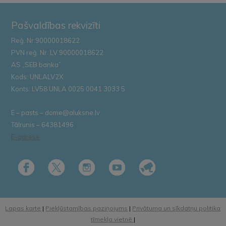
Pašvaldības rekvizīti
Reģ. Nr.90000018622
PVN reģ. Nr. LV 90000018622
AS „SEB banka”
Kods: UNLALV2X
Konts: LV58 UNLA 0025 0041 3033 5
E – pasts – dome@aluksne.lv
Tālrunis – 64381496
E-adrese
Lapas karte
|
Piekļūstamības paziņojums
|
Privātuma un sīkdatņu politika
tīmekļa vietnē
|