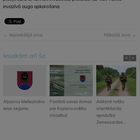
invazīvā auga apkarošana.
← Iepriekšējā ziņa
Nākošā ziņa →
Iesakām arī šo
<
>
Atjaunos Melleņkalna
Pastāsti savas domas
Alūksnē notiks
ielas segumu
par Kopienu svētku
orientēšanās
iniciatīvu!
apmācība
Zemessardze...