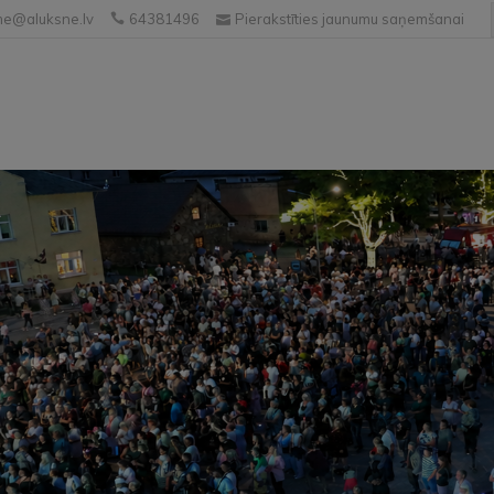
e@aluksne.lv
64381496
Pierakstīties jaunumu saņemšanai