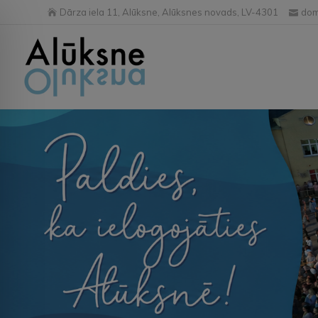
Dārza iela 11, Alūksne, Alūksnes novads, LV-4301
dom