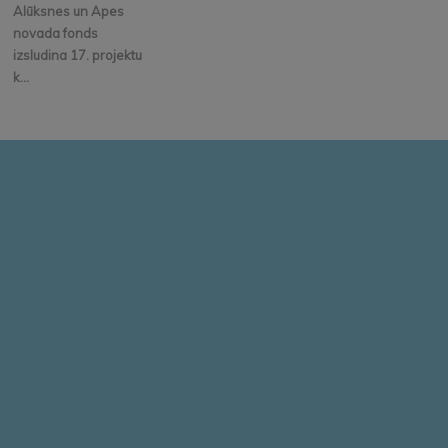
Alūksnes un Apes
novada fonds
izsludina 17. projektu
k...