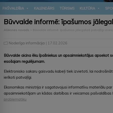
PAŠVALDĪBA
KALENDĀRS
TŪRISMS
KULTŪRA
SPO
Būvvalde informē: īpašumos jālegali
Alūksnes novads
>
Būvvalde informē: īpašumos jālegalizē patvaļīgi izveid
Noderīga informācija
| 17.02.2026
Būvvalde aicina ēku īpašniekus un apsaimniekotājus apsekot sav
esošajam regulējumam.
Elektronisko sakaru gaisvadu kabeļi tiek izvietoti, lai nodrošināt
ierīkoti patvaļīgi.
Ekonomikas ministrija ir sagatavojusi informatīvu materiālu pa
apsaimniekotājam un kādas darbības ir veicamas pašvaldības b
problematiku