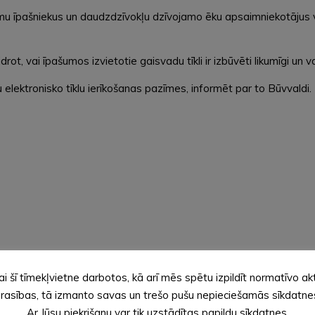
 īpašniekus un daudzdzīvokļu dzīvojamo ēku apsaimniekotājus ve
, vai īpašumos izvietotie gaisvadu tīkli ir izbūvēti likumīgi un va
elektronisko tīklu ierīkošanas pazīmes, informēt par to Būvvald
ai šī tīmekļvietne darbotos, kā arī mēs spētu izpildīt normatīvo ak
rasības, tā izmanto savas un trešo pušu nepieciešamās sīkdatne
Ar Jūsu piekrišanu var tik uzstādītas papildu sīkdatnes.