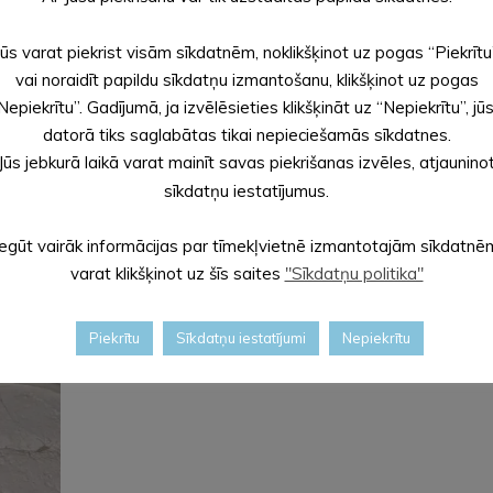
Jūs varat piekrist visām sīkdatnēm, noklikšķinot uz pogas “Piekrītu
vai noraidīt papildu sīkdatņu izmantošanu, klikšķinot uz pogas
Nepiekrītu”. Gadījumā, ja izvēlēsieties klikšķināt uz “Nepiekrītu”, jū
datorā tiks saglabātas tikai nepieciešamās sīkdatnes.
Jūs jebkurā laikā varat mainīt savas piekrišanas izvēles, atjaunino
sīkdatņu iestatījumus.
Iegūt vairāk informācijas par tīmekļvietnē izmantotajām sīkdatnē
varat klikšķinot uz šīs saites
"Sīkdatņu politika"
Piekrītu
Sīkdatņu iestatījumi
Nepiekrītu