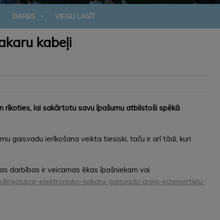
DARBS
VIEGLI LASĪT
sakaru kabeļi
rīkoties, lai sakārtotu savu īpašumu atbilstoši spēkā
 gaisvadu ierīkošana veikta tiesiski, taču ir arī tādi, kuri
ādas darbības ir veicamas ēkas īpašniekam vai
vadlinijas/par-elektronisko-sakaru-gaisvadu-arejo-inzeniertiklu-