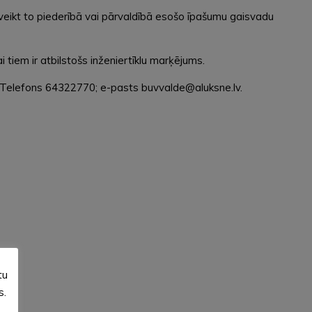
ikt to piederībā vai pārvaldībā esošo īpašumu gaisvadu
i tiem ir atbilstošs inženiertīklu marķējums.
i. Telefons 64322770; e-pasts buvvalde@aluksne.lv.
tu
s.