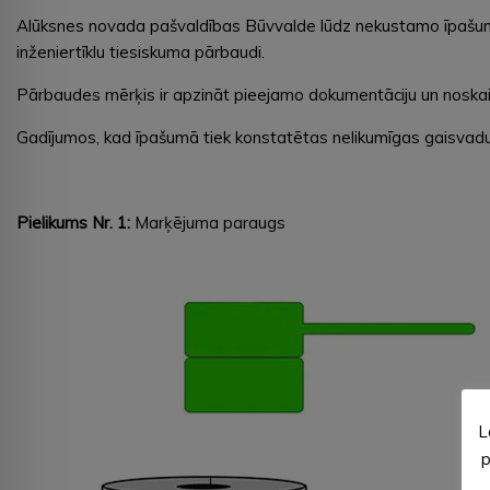
Alūksnes novada pašvaldības Būvvalde lūdz nekustamo īpašumu
inženiertīklu tiesiskuma pārbaudi.
Pārbaudes mērķis ir apzināt pieejamo dokumentāciju un noskaidrot
Gadījumos, kad īpašumā tiek konstatētas nelikumīgas gaisvadu 
Pielikums Nr. 1:
Marķējuma paraugs
L
p