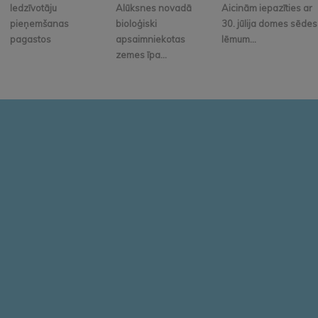
Iedzīvotāju
Alūksnes novadā
Aicinām iepazīties ar
pieņemšanas
bioloģiski
30. jūlija domes sēdes
pagastos
apsaimniekotas
lēmum...
zemes īpa...