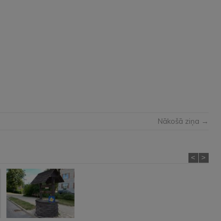
Nākošā ziņa →
<
>