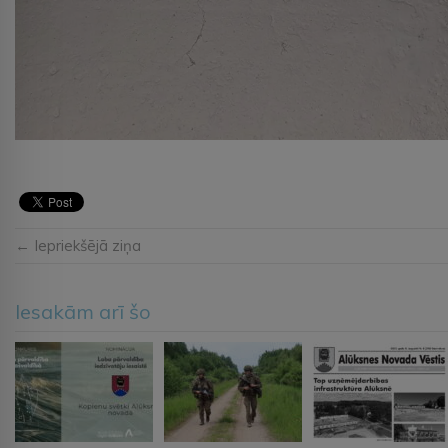
← Iepriekšējā ziņa
Iesakām arī šo