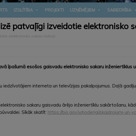
RTS
IZGLĪTĪBA
PROJEKTI
UZŅĒMĒJIEM
SABIEDRĪBA
zē patvaļīgi izveidotie elektronisko 
otie elektronisko sakaru kabeļi
ā īpašumā esošos gaisvadu elektronisko sakaru inženiertīklus un 
u iedzīvotājiem interneta un televīzijas pakalpojumus. Daļā gadījumu
r elektronisko sakaru gaisvadu ārējo inženiertīklu sakārtošanu, k
ūvvaldei. Sīkāk skatīt:
https://bis.gov.lv/noderigi/skaidrojumi-un-