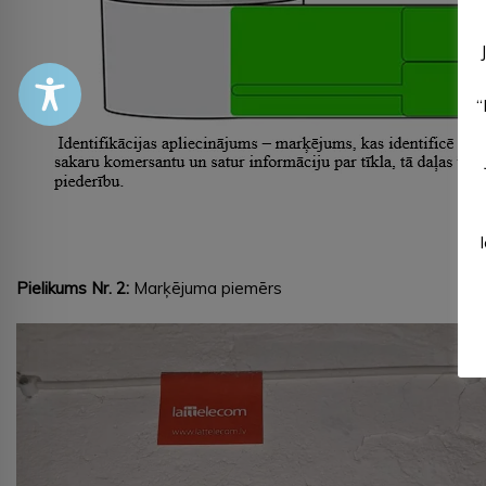
“
Pielikums Nr. 2:
Marķējuma piemērs