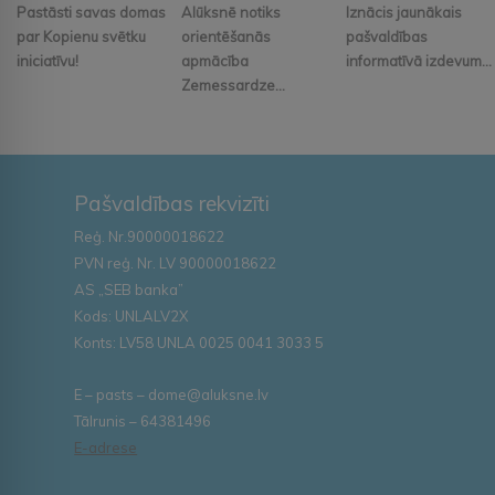
Pastāsti savas domas
Alūksnē notiks
Iznācis jaunākais
par Kopienu svētku
orientēšanās
pašvaldības
iniciatīvu!
apmācība
informatīvā izdevum...
Zemessardze...
Pašvaldības rekvizīti
Reģ. Nr.90000018622
PVN reģ. Nr. LV 90000018622
AS „SEB banka”
Kods: UNLALV2X
Konts: LV58 UNLA 0025 0041 3033 5
E – pasts – dome@aluksne.lv
Tālrunis – 64381496
E-adrese