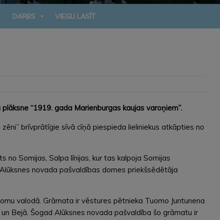
DARBS
VIEGLI LASĪT
ma plāksne “1919. gada Marienburgas kaujas varoņiem”.
ēni” brīvprātīgie sīvā cīņā piespieda lieliniekus atkāpties no
 no Somijas, Salpa līnijas, kur tas kalpoja Somijas
āja Alūksnes novada pašvaldības domes priekšsēdētāja
somu valodā. Grāmata ir vēstures pētnieka Tuomo Juntunena
ā un Bejā. Šogad Alūksnes novada pašvaldība šo grāmatu ir