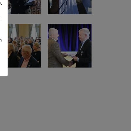
su
t
m