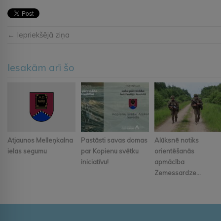
← Iepriekšējā ziņa
Iesakām arī šo
Atjaunos Melleņkalna
Pastāsti savas domas
Alūksnē notiks
ielas segumu
par Kopienu svētku
orientēšanās
iniciatīvu!
apmācība
Zemessardze...