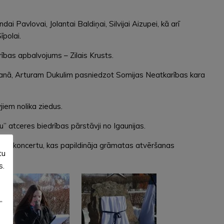
Pavlovai, Jolantai Baldiņai, Silvijai Aizupei, kā arī
īpolai.
bas apbalvojums – Zilais Krusts.
āšanā, Arturam Dukulim pasniedzot Somijas Neatkarības kara
iem nolika ziedus.
 atceres biedrības pārstāvji no Igaunijas.
to koncertu, kas papildināja grāmatas atvēršanas
tu
s.
”