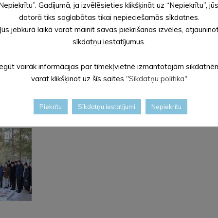
Nepiekrītu”. Gadījumā, ja izvēlēsieties klikšķināt uz “Nepiekrītu”, jū
datorā tiks saglabātas tikai nepieciešamās sīkdatnes.
Jūs jebkurā laikā varat mainīt savas piekrišanas izvēles, atjaunino
sīkdatņu iestatījumus.
Iegūt vairāk informācijas par tīmekļvietnē izmantotajām sīkdatnē
varat klikšķinot uz šīs saites
"Sīkdatņu politika"
Piekrītu
Sīkdatņu iestatījumi
Nepiekrītu