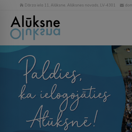
Dārza iela 11, Alūksne, Alūksnes novads, LV-4301
dom