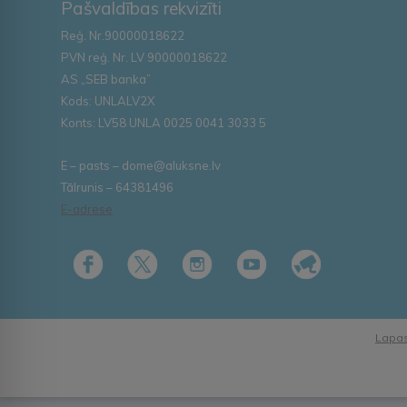
Pašvaldības rekvizīti
Reģ. Nr.90000018622
PVN reģ. Nr. LV 90000018622
AS „SEB banka”
Kods: UNLALV2X
Konts: LV58 UNLA 0025 0041 3033 5
E – pasts – dome@aluksne.lv
Tālrunis – 64381496
E-adrese
Lapas