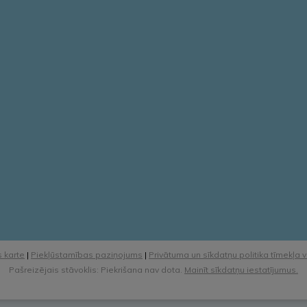
 karte
|
Piekļūstamības paziņojums
|
Privātuma un sīkdatņu politika tīmekļa 
Pašreizējais stāvoklis: Piekrišana nav dota.
Mainīt sīkdatņu iestatījumus.