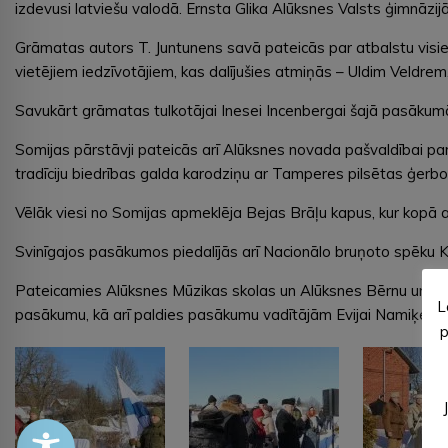
izdevusi latviešu valodā. Ernsta Glika Alūksnes Valsts ģimnāz
Grāmatas autors T. Juntunens savā pateicās par atbalstu visiem,
vietējiem iedzīvotājiem, kas dalījušies atmiņās – Uldim Veldr
Savukārt grāmatas tulkotājai Inesei Incenbergai šajā pasākum
Somijas pārstāvji pateicās arī Alūksnes novada pašvaldībai pa
tradīciju biedrības galda karodziņu ar Tamperes pilsētas ģerbo
Vēlāk viesi no Somijas apmeklēja Bejas Brāļu kapus, kur kopā 
Svinīgajos pasākumos piedalījās arī Nacionālo bruņoto spēku Kā
Pateicamies Alūksnes Mūzikas skolas un Alūksnes Bērnu un ja
L
pasākumu, kā arī paldies pasākumu vadītājām Evijai Namiķei un
p