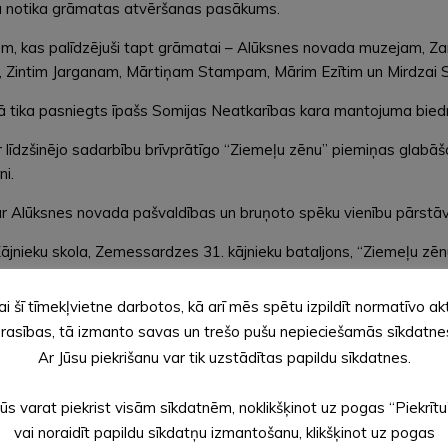
ijā notika grāmatas atvēršanas pasākums.
 kas palīdzējuši tapt grāmatai – Alūksnes novada muzejam, Zandai 
em, Zintim Jarganam, Mārtiņam Stampam, Mārim Ezītim un Mirdzai S
ā tika pasniegts īpašs Somijas Neatkarības kara mantojuma biedrī
r līdzšinējo sadarbību brīvprātīgo “Ziemeļu zēnu” piemiņas glab
ni.
ar Alūksnes novada pašvaldības un bruņoto spēku vienību pārstāvj
jnieku skola, Zemessardzes 31. kājnieku bataljons, “Ziemeļu zēnu”
uniešu centra audzēkņiem un pedagogiem par emocionālo un skais
ai šī tīmekļvietne darbotos, kā arī mēs spētu izpildīt normatīvo ak
 Danai Berkulei.
rasības, tā izmanto savas un trešo pušu nepieciešamās sīkdatne
Ar Jūsu piekrišanu var tik uzstādītas papildu sīkdatnes.
Jūs varat piekrist visām sīkdatnēm, noklikšķinot uz pogas “Piekrītu
vai noraidīt papildu sīkdatņu izmantošanu, klikšķinot uz pogas