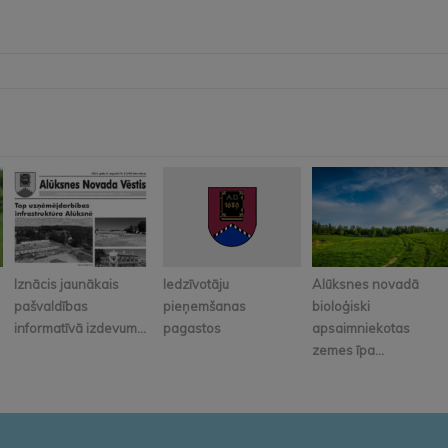
Iznācis jaunākais
Iedzīvotāju
Alūksnes novadā
pašvaldības
pieņemšanas
bioloģiski
informatīvā izdevum...
pagastos
apsaimniekotas
zemes īpa...