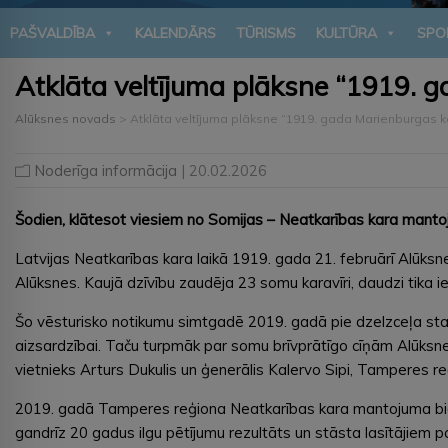
PAŠVALDĪBA
KALENDĀRS
TŪRISMS
KULTŪRA
SPO
Atklāta veltījuma plāksne “1919. 
Alūksnes novads
>
Atklāta veltījuma plāksne “1919. gada Marienburgas 
Noderīga informācija
| 20.02.2026
Šodien, klātesot viesiem no Somijas – Neatkarības kara mantoj
Latvijas Neatkarības kara laikā 1919. gada 21. februārī Alūksne
Alūksnes. Kaujā dzīvību zaudēja 23 somu karavīri, daudzi tika ie
Šo vēsturisko notikumu simtgadē 2019. gadā pie dzelzceļa stacij
aizsardzībai. Taču turpmāk par somu brīvprātīgo cīņām Alūksne
vietnieks Arturs Dukulis un ģenerālis Kalervo Sipi, Tamperes 
2019. gadā Tamperes reģiona Neatkarības kara mantojuma bie
gandrīz 20 gadus ilgu pētījumu rezultāts un stāsta lasītājie