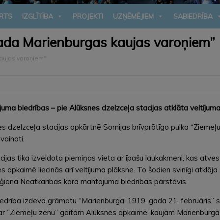
RTS
IZGLĪTĪBA
PROJEKTI
UZŅĒMĒJIEM
SABIEDRĪBA
gada Marienburgas kaujas varoņiem”
kaujas varoņiem”
uma biedrības – pie Alūksnes dzelzceļa stacijas atklāta veltīju
s dzelzceļa stacijas apkārtnē Somijas brīvprātīgo pulka “Ziemeļu z
vainoti.
as tika izveidota piemiņas vieta ar īpašu laukakmeni, kas atvests
s apkaimē liecinās arī veltījuma plāksne. To šodien svinīgi atkl
reģiona Neatkarības kara mantojuma biedrības pārstāvis.
drība izdeva grāmatu “Marienburga, 1919. gada 21. februāris” 
m par “Ziemeļu zēnu” gaitām Alūksnes apkaimē, kaujām Marienburg