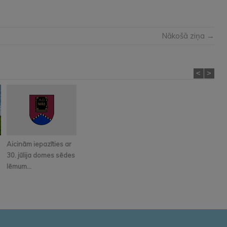
Nākošā ziņa →
<
>
Aicinām iepazīties ar
30. jūlija domes sēdes
lēmum...