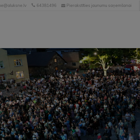
e@aluksne.lv
64381496
Pierakstīties jaunumu saņemšanai