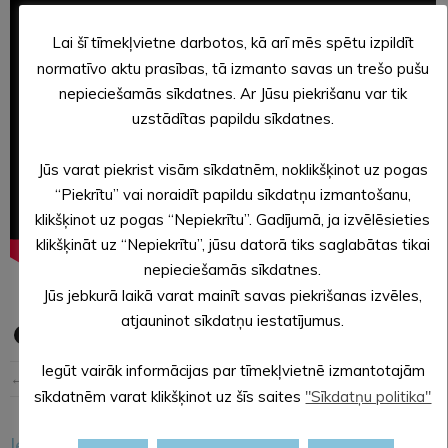
Lai šī tīmekļvietne darbotos, kā arī mēs spētu izpildīt
normatīvo aktu prasības, tā izmanto savas un trešo pušu
nepieciešamās sīkdatnes. Ar Jūsu piekrišanu var tik
uzstādītas papildu sīkdatnes.
Jūs varat piekrist visām sīkdatnēm, noklikšķinot uz pogas
“Piekrītu” vai noraidīt papildu sīkdatņu izmantošanu,
klikšķinot uz pogas “Nepiekrītu”. Gadījumā, ja izvēlēsieties
klikšķināt uz “Nepiekrītu”, jūsu datorā tiks saglabātas tikai
nepieciešamās sīkdatnes.
Jūs jebkurā laikā varat mainīt savas piekrišanas izvēles,
atjauninot sīkdatņu iestatījumus.
Iegūt vairāk informācijas par tīmekļvietnē izmantotajām
← Iepriekšējā ziņa
Nākošā ziņa →
sīkdatnēm varat klikšķinot uz šīs saites
"Sīkdatņu politika"
Iesakām arī šo