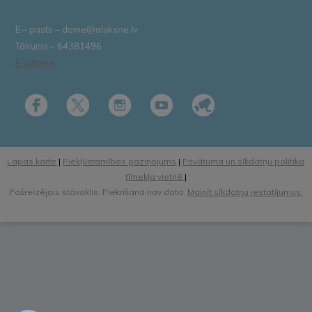
E – pasts – dome@aluksne.lv
Tālrunis – 64381496
E-adrese
Lapas karte
|
Piekļūstamības paziņojums
|
Privātuma un sīkdatņu politika
tīmekļa vietnē
|
Pašreizējais stāvoklis: Piekrišana nav dota.
Mainīt sīkdatņu iestatījumus.