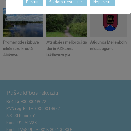
<
>
Piekrītu
Sīkdatņu iestatījumi
Nepiekrītu
Promenādes izbūve
Atsāksies meliorācijas
Atjaunos Melleņkalna
iekšezera krastā
darbi Alūksnes
ielas segumu
Alūksnē
iekšezera pie...
Pašvaldības rekvizīti
Reģ. Nr.90000018622
PVN reģ. Nr. LV 90000018622
AS „SEB banka”
Kods: UNLALV2X
Konts: LV58 UNLA 0025 0041 3033 5