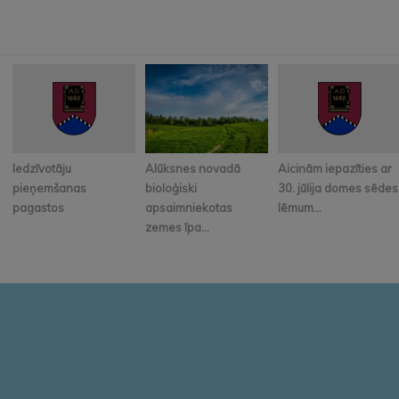
Iedzīvotāju
Alūksnes novadā
Aicinām iepazīties ar
pieņemšanas
bioloģiski
30. jūlija domes sēdes
pagastos
apsaimniekotas
lēmum...
zemes īpa...