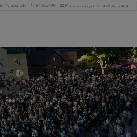
e@aluksne.lv
64381496
Pierakstīties jaunumu saņemšanai