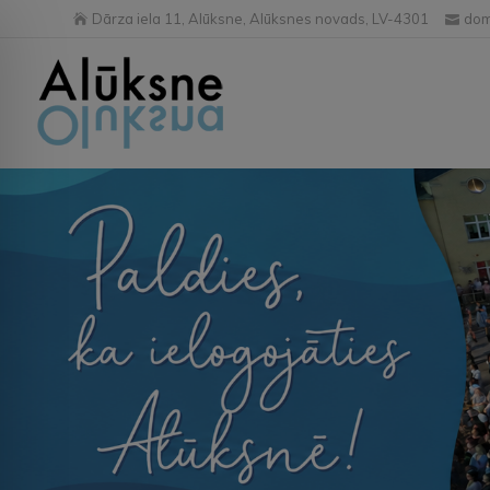
Dārza iela 11, Alūksne, Alūksnes novads, LV-4301
dom