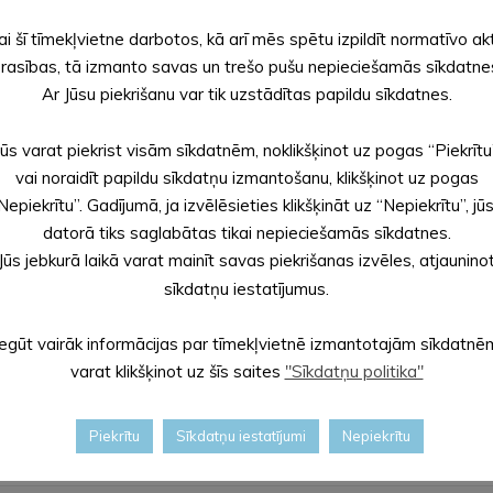
ai šī tīmekļvietne darbotos, kā arī mēs spētu izpildīt normatīvo ak
 bez piemaisījumiem, kā arī kannām jābūt bez korķiem.
rasības, tā izmanto savas un trešo pušu nepieciešamās sīkdatne
Ar Jūsu piekrišanu var tik uzstādītas papildu sīkdatnes.
dz 11. decembrim nodevuši vismaz 5 m³ vai 0,8 tonnas iepakojuma. V
o varēs izmantot ZAAO pakalpojumu saņemšanai, piemēram, kompo
Jūs varat piekrist visām sīkdatnēm, noklikšķinot uz pogas “Piekrītu
tumu apsaimniekošanas pakalpojuma izmaksas. Balvu izloze notiks
vai noraidīt papildu sīkdatņu izmantošanu, klikšķinot uz pogas
Nepiekrītu”. Gadījumā, ja izvēlēsieties klikšķināt uz “Nepiekrītu”, jū
aisus EKO laukumos, šie apjomi akcijā netiek ieskaitīti. Tāpat a
datorā tiks saglabātas tikai nepieciešamās sīkdatnes.
Jūs jebkurā laikā varat mainīt savas piekrišanas izvēles, atjaunino
sīkdatņu iestatījumus.
o.lv, rakstot uz e-pasta adresi zaao@zaao.lv vai zvanot uz tālr
ikā. Ar darba laiku iespējams iepazīties
šeit
:
Iegūt vairāk informācijas par tīmekļvietnē izmantotajām sīkdatnē
ww.zaao.lv
varat klikšķinot uz šīs saites
"Sīkdatņu politika"
Piekrītu
Sīkdatņu iestatījumi
Nepiekrītu