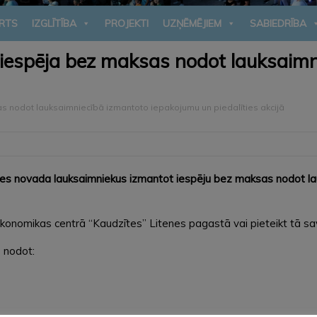
RTS
IZGLĪTĪBA
PROJEKTI
UZŅĒMĒJIEM
SABIEDRĪBA
iespēja bez maksas nodot lauksaimn
 nodot lauksaimniecībā izmantoto iepakojumu un piedalīties akcijā
snes novada lauksaimniekus izmantot iespēju bez maksas nodot la
konomikas centrā “Kaudzītes” Litenes pagastā vai pieteikt tā sa
 nodot: