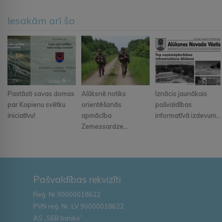
Iesakām arī šo
Pastāsti savas domas
Alūksnē notiks
Iznācis jaunākais
par Kopienu svētku
orientēšanās
pašvaldības
iniciatīvu!
apmācība
informatīvā izdevum...
Zemessardze...
Pašvaldības rekvizīti
Reģ. Nr.90000018622
PVN reģ. Nr. LV 90000018622
AS „SEB banka”