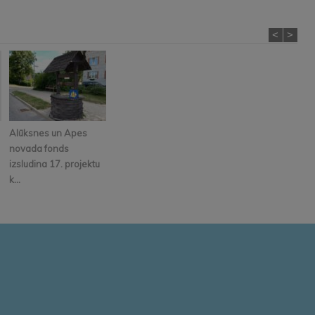
<
>
Alūksnes un Apes
novada fonds
izsludina 17. projektu
k...