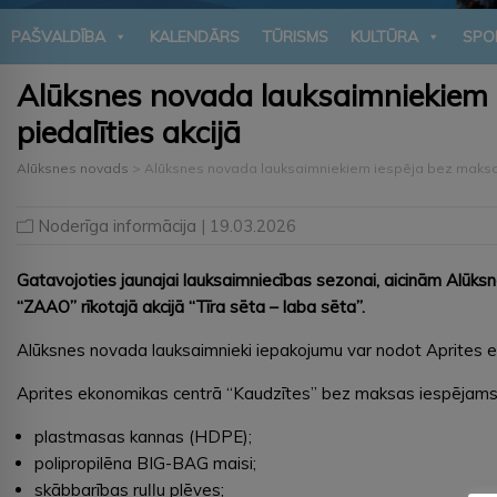
PAŠVALDĪBA
KALENDĀRS
TŪRISMS
KULTŪRA
SPO
Alūksnes novada lauksaimniekiem 
piedalīties akcijā
Alūksnes novads
>
Alūksnes novada lauksaimniekiem iespēja bez maksas
Noderīga informācija
| 19.03.2026
Gatavojoties jaunajai lauksaimniecības sezonai, aicinām Alūk
“ZAAO” rīkotajā akcijā “Tīra sēta – laba sēta”.
Alūksnes novada lauksaimnieki iepakojumu var nodot Aprites e
Aprites ekonomikas centrā “Kaudzītes” bez maksas iespējams
plastmasas kannas (HDPE);
polipropilēna BIG-BAG maisi;
skābbarības ruļļu plēves;