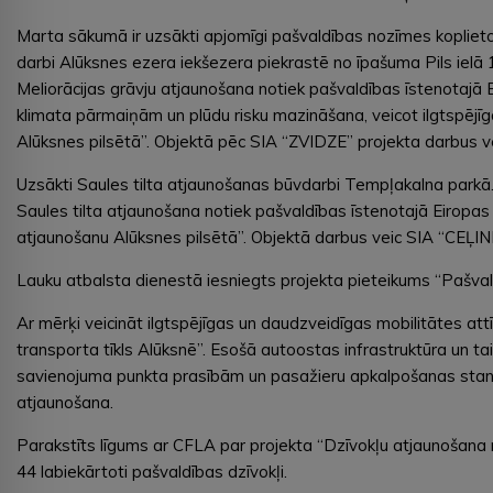
Marta sākumā ir uzsākti apjomīgi pašvaldības nozīmes kopliet
darbi Alūksnes ezera iekšezera piekrastē no īpašuma Pils ielā 1
Meliorācijas grāvju atjaunošana notiek pašvaldības īstenotajā
klimata pārmaiņām un plūdu risku mazināšana, veicot ilgtspējīg
Alūksnes pilsētā”. Objektā pēc SIA “ZVIDZE” projekta darbus v
Uzsākti Saules tilta atjaunošanas būvdarbi Tempļakalna parkā.
Saules tilta atjaunošana notiek pašvaldības īstenotajā Eiropas
atjaunošanu Alūksnes pilsētā”. Objektā darbus veic SIA “CEĻI
Lauku atbalsta dienestā iesniegts projekta pieteikums “Pašva
Ar mērķi veicināt ilgtspējīgas un daudzveidīgas mobilitātes att
transporta tīkls Alūksnē”. Esošā autoostas infrastruktūra un tai 
savienojuma punkta prasībām un pasažieru apkalpošanas standa
atjaunošana.
Parakstīts līgums ar CFLA par projekta “Dzīvokļu atjaunošana 
44 labiekārtoti pašvaldības dzīvokļi.