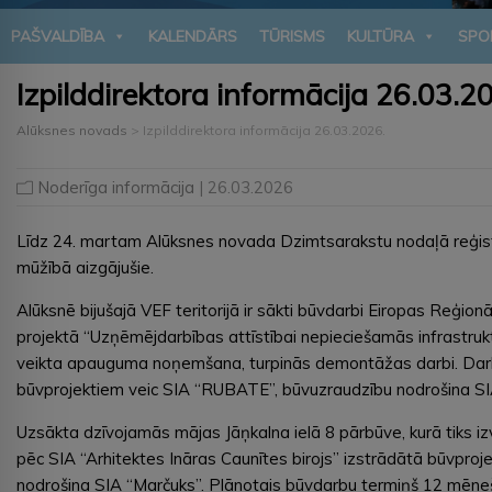
PAŠVALDĪBA
KALENDĀRS
TŪRISMS
KULTŪRA
SPO
Izpilddirektora informācija 26.03.2
Alūksnes novads
>
Izpilddirektora informācija 26.03.2026.
Noderīga informācija
| 26.03.2026
Līdz 24. martam Alūksnes novada Dzimtsarakstu nodaļā reģistr
mūžībā aizgājušie.
Alūksnē bijušajā VEF teritorijā ir sākti būvdarbi Eiropas Reģion
projektā “Uzņēmējdarbības attīstībai nepieciešamās infrastruk
veikta apauguma noņemšana, turpinās demontāžas darbi. Dar
būvprojektiem veic SIA “RUBATE”, būvuzraudzību nodrošina SI
Uzsākta dzīvojamās mājas Jāņkalna ielā 8 pārbūve, kurā tiks iz
pēc SIA “Arhitektes Ināras Caunītes birojs” izstrādātā būvpro
nodrošina SIA “Marčuks”. Plānotais būvdarbu termiņš 12 mēneš