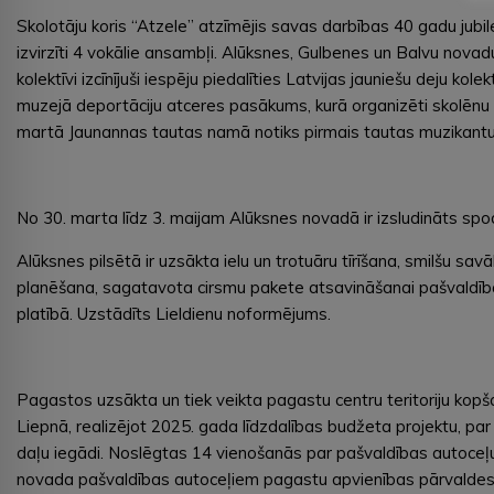
Skolotāju koris “Atzele” atzīmējis savas darbības 40 gadu jubi
izvirzīti 4 vokālie ansambļi. Alūksnes, Gulbenes un Balvu novadu
kolektīvi izcīnījuši iespēju piedalīties Latvijas jauniešu deju
muzejā deportāciju atceres pasākums, kurā organizēti skolēnu p
martā Jaunannas tautas namā notiks pirmais tautas muzikantu
No 30. marta līdz 3. maijam Alūksnes novadā ir izsludināts spodr
Alūksnes pilsētā ir uzsākta ielu un trotuāru tīrīšana, smilšu sa
planēšana, sagatavota cirsmu pakete atsavināšanai pašvaldība
platībā. Uzstādīts Lieldienu noformējums.
Pagastos uzsākta un tiek veikta pagastu centru teritoriju kop
Liepnā, realizējot 2025. gada līdzdalības budžeta projektu, pa
daļu iegādi. Noslēgtas 14 vienošanās par pašvaldības autoceļ
novada pašvaldības autoceļiem pagastu apvienības pārvaldes te