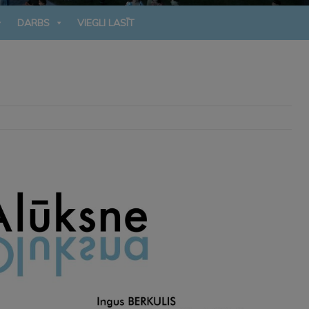
DARBS
VIEGLI LASĪT