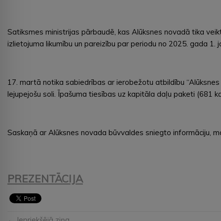
Satiksmes ministrijas pārbaudē, kas Alūksnes novadā tika veikt
izlietojuma likumību un pareizību par periodu no 2025. gada 1. 
17. martā notika sabiedrības ar ierobežotu atbildību “Alūksne
lejupejošu soli. Īpašuma tiesības uz kapitāla daļu paketi (681
Saskaņā ar Alūksnes novada būvvaldes sniegto informāciju, mar
PREZENTĀCIJA
← Iepriekšējā ziņa