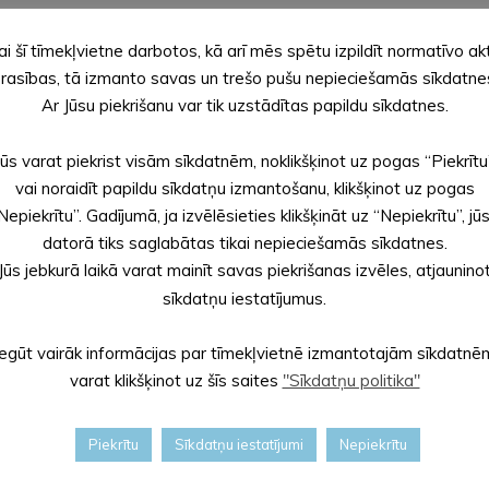
ai šī tīmekļvietne darbotos, kā arī mēs spētu izpildīt normatīvo ak
rasības, tā izmanto savas un trešo pušu nepieciešamās sīkdatne
švaldības budžetu bez mērķdotācijām un iemaksām pašvaldību fi
Ar Jūsu piekrišanu var tik uzstādītas papildu sīkdatnes.
Jūs varat piekrist visām sīkdatnēm, noklikšķinot uz pogas “Piekrītu
vai noraidīt papildu sīkdatņu izmantošanu, klikšķinot uz pogas
vides skulptūras “PUTNU SAIME” izveide, ielu seguma atjaunošana A
Nepiekrītu”. Gadījumā, ja izvēlēsieties klikšķināt uz “Nepiekrītu”, jū
datorā tiks saglabātas tikai nepieciešamās sīkdatnes.
vniecība Alūksnē, Ziemeru pamatskolas telpu vienkāršotas atjau
Jūs jebkurā laikā varat mainīt savas piekrišanas izvēles, atjaunino
sīkdatņu iestatījumus.
 atpūtas centrā “Mežinieki”, Būvdarbu veikšana pašvaldības noz
Iegūt vairāk informācijas par tīmekļvietnē izmantotajām sīkdatnē
varat klikšķinot uz šīs saites
"Sīkdatņu politika"
lna parkā, Alūksnē, franču dārza izveide Alūksnes muižas parkā.
Piekrītu
Sīkdatņu iestatījumi
Nepiekrītu