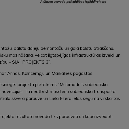
ontāžu, balstu daļēju demontāžu un gala balstu atrakšanu.
ku mazināšana, veicot ilgtspējīgas infrastruktūras izveidi un
dzību – SIA “PROJEKTS 3”.
ana” Annas, Kalncempju un Mārkalnes pagastos.
 iesniegts projekta pieteikums “Multimodāls sabiedriskā
nāli novecojusi. Tā neatbilst mūsdienu sabiedriskā transporta
trālā skvēra pārbūve un Lielā Ezera ielas seguma virskārtas
ojekta rezultātā novadā tiks pārbūvēti un kopā izveidoti