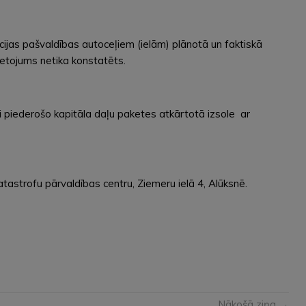
cijas pašvaldības autoceļiem (ielām) plānotā un faktiskā
lietojums netika konstatēts.
 piederošo kapitāla daļu paketes atkārtotā izsole ar
tastrofu pārvaldības centru, Ziemeru ielā 4, Alūksnē.
Nākošā ziņa →