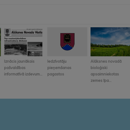
Iznācis jaunākais
Iedzīvotāju
Alūksnes novadā
pašvaldības
pieņemšanas
bioloģiski
informatīvā izdevum...
pagastos
apsaimniekotas
zemes īpa...