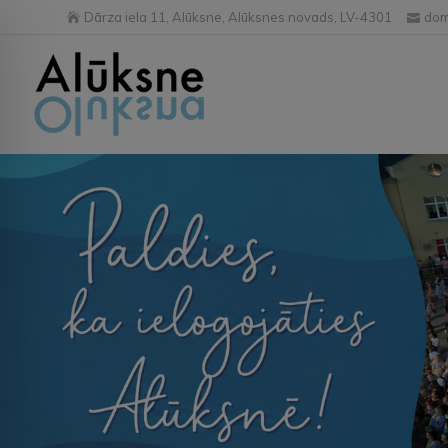
Dārza iela 11, Alūksne, Alūksnes novads, LV-4301
dom