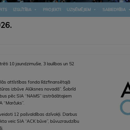
RTS
IZGLĪTĪBA
PROJEKTI
UZŅĒMĒJIEM
SABIEDRĪBA
026.
ēti 10 jaundzimušie, 3 laulības un 52
ālās attīstības fonda līdzfinansētajā
tūras izbūve Alūksnes novadā”. Šobrīd
bus pēc SIA “NAMS” izstrādātajiem
A “Marčuks”.
veidoti 12 pašvaldības dzīvokļi. Darbus
jekta veic SIA “ACK būve”, būvuzraudzību
i.