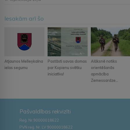
Iesakām arī šo
Atjaunos Melleņkalna
Pastāsti savas domas
Alūksnē notiks
ielas segumu
par Kopienu svētku
orientēšanās
iniciatīvu!
apmācība
Zemessardze...
Pašvaldības rekvizīti
Reģ. Nr.90000018622
PVN reģ. Nr. LV 90000018622