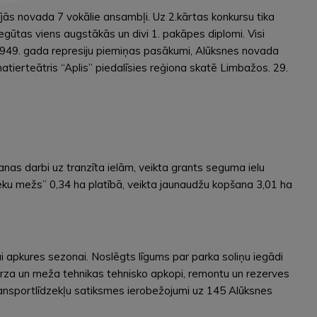
ījās novada 7 vokālie ansambļi. Uz 2.kārtas konkursu tika
Iegūtas viens augstākās un divi 1. pakāpes diplomi. Visi
ika 1949. gada represiju piemiņas pasākumi, Alūksnes novada
atierteātris “Aplis” piedalīsies reģiona skatē Limbažos. 29.
ošanas darbi uz tranzīta ielām, veikta grants seguma ielu
ku mežs” 0,34 ha platībā, veikta jaunaudžu kopšana 3,01 ha
 apkures sezonai. Noslēgts līgums par parka soliņu iegādi
dārza un meža tehnikas tehnisko apkopi, remontu un rezerves
ransportlīdzekļu satiksmes ierobežojumi uz 145 Alūksnes