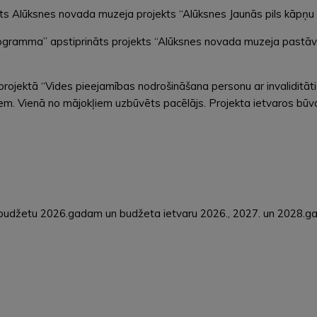
s Alūksnes novada muzeja projekts “Alūksnes Jaunās pils kāpņu t
ramma” apstiprināts projekts “Alūksnes novada muzeja pastāvīg
rojektā “Vides pieejamības nodrošināšana personu ar invaliditāti
m. Vienā no mājokļiem uzbūvēts pacēlājs. Projekta ietvaros būvdar
s budžetu 2026.gadam un budžeta ietvaru 2026., 2027. un 2028.g