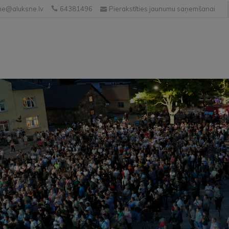
e@aluksne.lv
64381496
Pierakstīties jaunumu saņemšanai