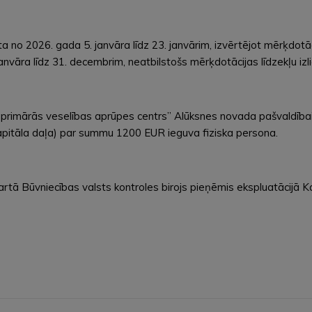
a no 2026. gada 5. janvāra līdz 23. janvārim, izvērtējot mērķdotā
janvāra līdz 31. decembrim, neatbilstošs mērķdotācijas līdzekļu iz
s primārās veselības aprūpes centrs” Alūksnes novada pašvaldībai
 kapitāla daļa) par summu 1200 EUR ieguva fiziska persona.
tā Būvniecības valsts kontroles birojs pieņēmis ekspluatācijā Ka