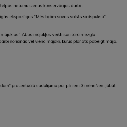
elpas rietumu sienas konservācijas darbi”.
ās ekspozīcijas “Mēs bijām savas valsts sirdspuksti”
 mājokļos”. Abos mājokļos veikti sanitārā mezgla
bi norisinās vēl vienā mājoklī, kurus plānots pabeigt maijā.
adam” procentuālā sadalījuma par pilniem 3 mēnešiem jābūt