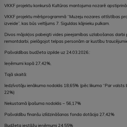
VKKF projektu konkursā Kultūras mantojuma nozarē apstiprināt
VKKF projektu mērķprogrammā “Muzeju nozares attīstības prog
izveide”, kas būs veltījums 7. Siguldas kājnieku pulkam.
Divos mājokļos pabeigti vides pieejamības uzlabošanas darbi p
remontdarbi, pielāgojot telpas personām ar kustību traucējumie
Pašvaldības budžeta izpilde uz 24.03.2026.:
Ieņēmumi kopā 27,42%,
Tajā skaitā:
Iedzīvotāju ienākuma nodoklis 18,65% (pēc likuma “Par valst
22%)
Nekustamā īpašuma nodoklis – 56,17%
Pašvaldību finanšu izlīdzināšanas fonda dotācija 27,42%
Budžeta iestāžu ieņēmumi 24,55%