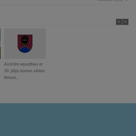
<
>
Aicinām iepazīties ar
30. jūlija domes sēdes
lēmum...