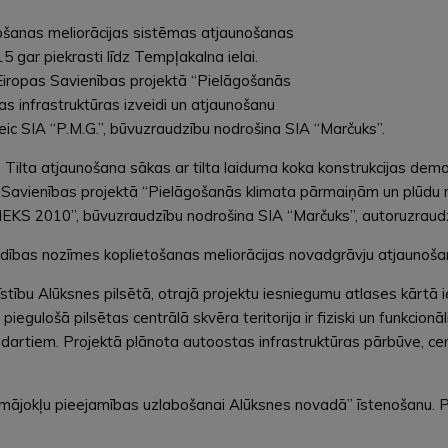
ošanas meliorācijas sistēmas atjaunošanas
5 gar piekrasti līdz Tempļakalna ielai.
 Eiropas Savienības projektā “Pielāgošanās
as infrastruktūras izveidi un atjaunošanu
eic SIA “P.M.G.”, būvuzraudzību nodrošina SIA “Marčuks”.
 Tilta atjaunošana sākas ar tilta laiduma koka konstrukcijas dem
 Savienības projektā “Pielāgošanās klimata pārmaiņām un plūdu ris
NIEKS 2010”, būvuzraudzību nodrošina SIA “Marčuks”, autoruzrau
ldības nozīmes koplietošanas meliorācijas novadgrāvju atjaunoš
īstību Alūksnes pilsētā, otrajā projektu iesniegumu atlases kārtā
piegulošā pilsētas centrālā skvēra teritorija ir fiziski un funkcio
rtiem. Projektā plānota autoostas infrastruktūras pārbūve, cen
mājokļu pieejamības uzlabošanai Alūksnes novadā” īstenošanu. Pr