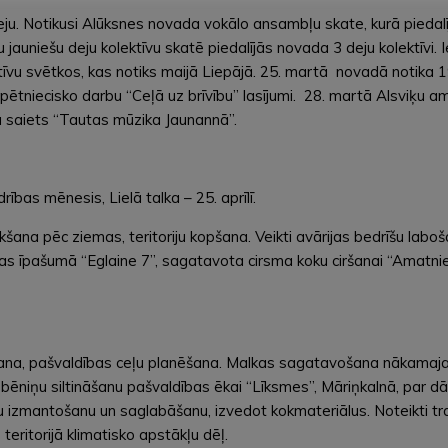
leju. Notikusi Alūksnes novada vokālo ansambļu skate, kurā piedal
 jauniešu deju kolektīvu skatē piedalījās novada 3 deju kolektīvi. 
 kolektīvu svētkos, kas notiks maijā Liepājā. 25. martā novadā not
ētniecisko darbu “Ceļā uz brīvību” lasījumi. 28. martā Alsviķu am
 saiets “Tautas mūzika Jaunannā”.
ības mēnesis, Lielā talka – 25. aprīlī.
vākšana pēc ziemas, teritoriju kopšana. Veikti avārijas bedrīšu lab
s īpašumā “Eglaine 7”, sagatavota cirsma koku ciršanai “Amatnie
šana, pašvaldības ceļu planēšana. Malkas sagatavošana nākamajai
r bēniņu siltināšanu pašvaldības ēkai “Līksmes”, Māriņkalnā, par 
u izmantošanu un saglabāšanu, izvedot kokmateriālus. Noteikti t
ritorijā klimatisko apstākļu dēļ.