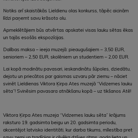
Notiks arī skaistākās Lieldienu olas konkurss, tāpēc aicinām
līdzi paņemt savu krāsoto olu.
Apmeklētājiem būs atvērtas apskatei visas lauku sētas ēkas
un tajās esošās ekspozīcijas.
Dalības maksa – ieeja muzejā: pieaugušajiem – 3,50 EUR,
senioriem – 2,50 EUR, skolēniem un studentiem – 2,00 EUR.
Lai kopā modinātu pavasari, ieskandinātu šūpoles, dziedātu,
dejotu un priecātos par gaismas uzvaru pār ziemu – nāciet
svinēt Lieldienas Viktora Ķirpa Ates muzejā “Vidzemes lauku
sēta”! Svinēsim pavasara atnākšanu kopā – uz tikšanos Atē!
Viktora Ķirpa Ates muzeja “Vidzemes lauku sēta” krājums
raksturo 19. gadsimta beigu un 20. gadsimta periodu,
akcentējot latvisko identitāti, kur darba tikums, mīlestība pret
savu zemi un tradīcijas ir cilvēka dzīves ritms, goda lieta un