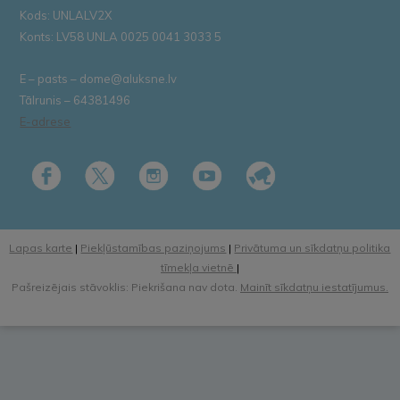
Kods: UNLALV2X
Konts: LV58 UNLA 0025 0041 3033 5
E – pasts – dome@aluksne.lv
Tālrunis – 64381496
E-adrese
Lapas karte
|
Piekļūstamības paziņojums
|
Privātuma un sīkdatņu politika
tīmekļa vietnē
|
Pašreizējais stāvoklis: Piekrišana nav dota.
Mainīt sīkdatņu iestatījumus.