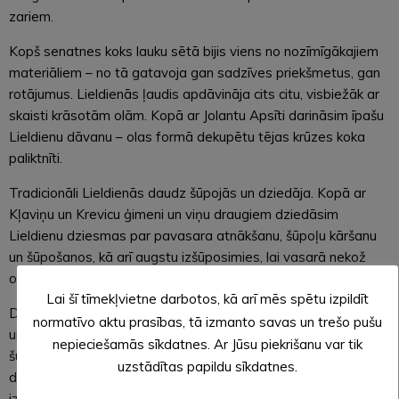
zariem.
Kopš senatnes koks lauku sētā bijis viens no nozīmīgākajiem
materiāliem – no tā gatavoja gan sadzīves priekšmetus, gan
rotājumus. Lieldienās ļaudis apdāvināja cits citu, visbiežāk ar
skaisti krāsotām olām. Kopā ar Jolantu Apsīti darināsim īpašu
Lieldienu dāvanu – olas formā dekupētu tējas krūzes koka
paliktnīti.
Tradicionāli Lieldienās daudz šūpojās un dziedāja. Kopā ar
Kļaviņu un Krevicu ģimeni un viņu draugiem dziedāsim
Lieldienu dziesmas par pavasara atnākšanu, šūpoļu kāršanu
un šūpošanos, kā arī augstu izšūposimies, lai vasarā nekož
odi.
Lai šī tīmekļvietne darbotos, kā arī mēs spētu izpildīt
Daudzas Lieldienu ieražas saistītas ar olu krāsošanu, ēšanu
normatīvo aktu prasības, tā izmanto savas un trešo pušu
un dažādām izdarībām. Olas arī dāvināja, deva par
nepieciešamās sīkdatnes. Ar Jūsu piekrišanu var tik
šūpošanos, mainījās un sitās ar tām. TLMS “Kalme”
uzstādītas papildu sīkdatnes.
dalībniecēm ierādīs, kā ar dabīgiem materiāliem olas var
izrotāt īpaši skaisti.