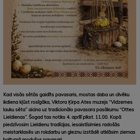
Kad visās sētās gaidīts pavasaris, mostas daba un cilvēku
ikdiena kļūst rosīgāka, Viktora Ķirpa Ates muzejs “Vidzemes
lauku sēta” aicina uz tradicionālo pavasara pasākumu “Ottes
Lieldienas”. Šogad tas notiks 4. aprīlī plkst. 11.00. Kopā
piedzīvosim Lieldienu tradīcijas, iesaistīsimies radošās
meistarklasēs un rokdarbu un gleznu izstādē atklāsim ziemas
baltumā modušos pavasari.