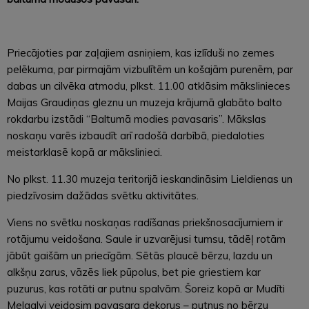
Priecājoties par zaļajiem asniņiem, kas izlīduši no zemes
pelēkuma, par pirmajām vizbulītēm un košajām purenēm, par
dabas un cilvēka atmodu, plkst. 11.00 atklāsim mākslinieces
Maijas Graudiņas gleznu un muzeja krājumā glabāto balto
rokdarbu izstādi “Baltumā modies pavasaris”. Mākslas
noskaņu varēs izbaudīt arī radošā darbībā, piedaloties
meistarklasē kopā ar mākslinieci.
No plkst. 11.30 muzeja teritorijā ieskandināsim Lieldienas un
piedzīvosim dažādas svētku aktivitātes.
Viens no svētku noskaņas radīšanas priekšnosacījumiem ir
rotājumu veidošana. Saule ir uzvarējusi tumsu, tādēļ rotām
jābūt gaišām un priecīgām. Sētās plaucē bērzu, lazdu un
alkšņu zarus, vāzēs liek pūpolus, bet pie griestiem kar
puzurus, kas rotāti ar putnu spalvām. Šoreiz kopā ar Mudīti
Melgalvi veidosim pavasara dekorus – putnus no bērzu