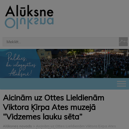
Aicinām uz Ottes Lieldienām
Viktora Ķirpa Ates muzejā
“Vidzemes lauku sēta”
Alūksnes novads
>
Aicinām uz Ottes Lieldienām Viktora Ķirpa Ates