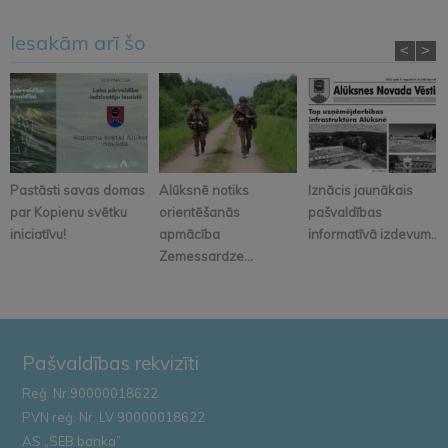
Iesakām arī šo
<
>
Pastāsti savas domas
Alūksnē notiks
Iznācis jaunākais
par Kopienu svētku
orientēšanās
pašvaldības
iniciatīvu!
apmācība
informatīvā izdevum...
Zemessardze...
Pašvaldības rekvizīti
Reģ. Nr.90000018622
PVN reģ. Nr. LV 90000018622
AS „SEB banka”