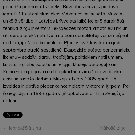
paaudžu pārmantots spēks. Brīvdabas muzejs piedāvā
iepazīt 11 autentiskas ēkas Vidzemes lauku sētā. Muzeja
unikālā vērtība ir Latvijas brīvvalsts laikā ikdienā darbinātā
tehnika, zirgu inventārs, iekšdedzes motori, amatnieku rīki un
citi darba priekšmeti. Daļu no tiem apmeklētāji var izmēģināt
darbībā, īpaši, tradicionālajos Pļaujas svētkos, katru gadu
septembra otrajā sestdienā. Ekspozīcija stāsta par zemnieku
ikdienu – sadzīvi, darbu, tradīcijām, politiskiem notikumiem,
kultūru, izglītību, sportu un reliģiju. Muzejs atspoguļo arī
Kalncempju pagasta un tā apkārtnē dzimušo novadnieku
dzīvi un radošo darbību. Muzejs atklāts 1985. gadā. Tā
izveides iniciatīva pieder kalncempietim Viktoram Ķirpam. Par
šo ieguldījumu 1996. gadā viņš apbalvots ar Triju Zvaigžņu
ordeni.
← Iepriekšējā ziņa
Nākošā ziņa →