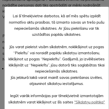
norādītie personas dati tiks apstrādāti ar mērķi nodrošināt
ielu tirdzniecības organizēšanu, t. sk. informācijas nodošanai
Lai šī tīmekļvietne darbotos, kā arī mēs spētu izpildīt
Valsts ieņēmumu dienestam.
normatīvo aktu prasības, tā izmanto savas un trešo pušu
nepieciešamās sīkdatnes. Ar Jūsu piekrišanu var tik
uzstādītas papildu sīkdatnes.
Pašvaldības nodeva par tirdzniecību iepriekš minētajā vietā
nav jāmaksā fiziskām personām, biedrībām, zemnieku
Jūs varat piekrist visām sīkdatnēm, noklikšķinot uz pogas
saimniecībām un lauksaimniecības kooperatīvām
“Piekrītu” vai noraidīt papildu sīkdatņu izmantošanu,
saimniecībām, ja tās tirgojas ar Ministru kabineta noteikumu
klikšķinot uz pogas “Nepiekrītu”. Gadījumā, ja izvēlēsieties
Nr. 440 7.1.-7.6. apakšpunktos minētajām precēm:
klikšķināt uz “Nepiekrītu”, jūsu datorā tiks saglabātas tikai
pašu ražota lauksaimniecības produkcija – augkopības,
nepieciešamās sīkdatnes.
lopkopības, biškopības, svaigi zvejas produkti pārtikai;
Jūs jebkurā laikā varat mainīt savas piekrišanas izvēles,
grieztie ziedi, zari, no tiem gatavoti izstrādājumi, puķu un
atjauninot sīkdatņu iestatījumus.
dārzeņu stādi, dēsti, sīpoli, gumi, ziemcietes un sēklas;
augļu koku, ogulāju, dekoratīvo krūmu un koku stādi; mājas
Iegūt vairāk informācijas par tīmekļvietnē izmantotajām
apstākļos ražoti pārtikas produkti no pašu ražotās
sīkdatnēm varat klikšķinot uz šīs saites
"Sīkdatņu politika"
lauksaimniecības produkcijas;