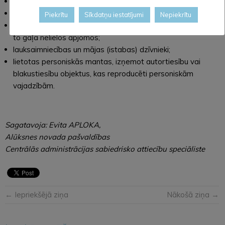
savvaļas ogas, augļi, rieksti, sēnes un savvaļas ziedi;
mežu reproduktīvais materiāls;
Piekrītu
Sīkdatņu iestatījumi
Nepiekrītu
pašu iegūti svaigi zvejas produkti un medījamie dzīvnieki vai
to gaļa nelielos apjomos;
lauksaimniecības un mājas (istabas) dzīvnieki;
lietotas personiskās mantas, izņemot autortiesību vai
blakustiesību objektus, kas reproducēti personiskām
vajadzībām.
Sagatavoja: Evita APLOKA,
Alūksnes novada pašvaldības
Centrālās administrācijas sabiedrisko attiecību speciāliste
← Iepriekšējā ziņa
Nākošā ziņa →