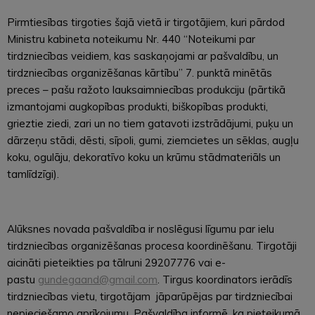
Pirmtiesības tirgoties šajā vietā ir tirgotājiem, kuri pārdod
Ministru kabineta noteikumu Nr. 440 “Noteikumi par
tirdzniecības veidiem, kas saskaņojami ar pašvaldību, un
tirdzniecības organizēšanas kārtību” 7. punktā minētās
preces – pašu ražoto lauksaimniecības produkciju (pārtikā
izmantojami augkopības produkti, biškopības produkti,
grieztie ziedi, zari un no tiem gatavoti izstrādājumi, puķu un
dārzeņu stādi, dēsti, sīpoli, gumi, ziemcietes un sēklas, augļu
koku, ogulāju, dekoratīvo koku un krūmu stādmateriāls un
tamlīdzīgi).
Alūksnes novada pašvaldība ir noslēgusi līgumu par ielu
tirdzniecības organizēšanas procesa koordinēšanu. Tirgotāji
aicināti pieteikties pa tālruni 29207776 vai e-
pastu
gundegaand@gmail.com
. Tirgus koordinators ierādīs
tirdzniecības vietu, tirgotājam jāparūpējas par tirdzniecībai
nepieciešamo aprīkojumu. Pašvaldība informē, ka pieteikumā