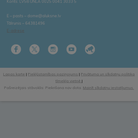
Konts: LV58 UNLA 0025 0041 3033 5
E – pasts – dome@aluksne.lv
Tālrunis – 64381496
E-adrese
Lapas karte
|
Piekļūstamības paziņojums
|
Privātuma un sīkdatņu politika
tīmekļa vietnē
|
Pašreizējais stāvoklis: Piekrišana nav dota.
Mainīt sīkdatņu iestatījumus.