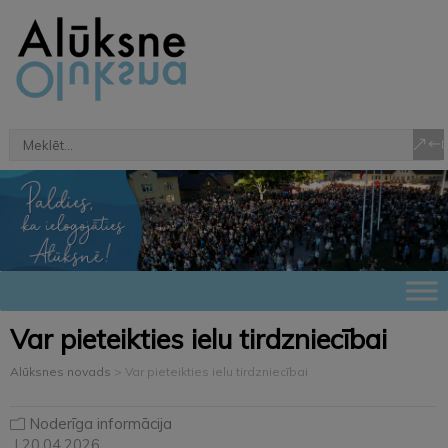
Var pieteikties ielu tirdzniecībai
Alūksnes novads
>
Var pieteikties ielu tirdzniecībai
Noderīga informācija
| 20.04.2026