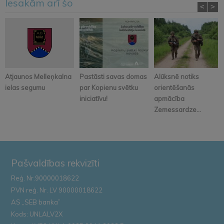
Iesakām arī šo
<
>
Atjaunos Melleņkalna
Pastāsti savas domas
Alūksnē notiks
ielas segumu
par Kopienu svētku
orientēšanās
iniciatīvu!
apmācība
Zemessardze...
Pašvaldības rekvizīti
Reģ. Nr.90000018622
PVN reģ. Nr. LV 90000018622
AS „SEB banka”
Kods: UNLALV2X