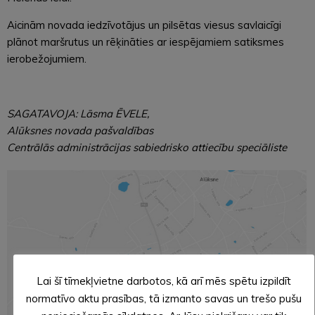
Aicinām novada iedzīvotājus un pilsētas viesus savlaicīgi
plānot maršrutus un rēķināties ar iespējamiem satiksmes
ierobežojumiem.
SAGATAVOJA: Lāsma ĒVELE,
Alūksnes novada pašvaldības
Centrālās administrācijas sabiedrisko attiecību speciāliste
Lai šī tīmekļvietne darbotos, kā arī mēs spētu izpildīt
normatīvo aktu prasības, tā izmanto savas un trešo pušu