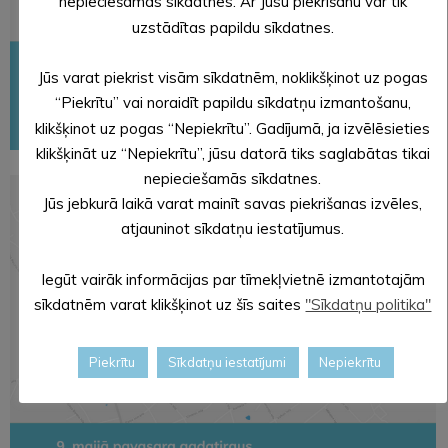
nepieciešamās sīkdatnes. Ar Jūsu piekrišanu var tik
uzstādītas papildu sīkdatnes.
Jūs varat piekrist visām sīkdatnēm, noklikšķinot uz pogas
“Piekrītu” vai noraidīt papildu sīkdatņu izmantošanu,
klikšķinot uz pogas “Nepiekrītu”. Gadījumā, ja izvēlēsieties
klikšķināt uz “Nepiekrītu”, jūsu datorā tiks saglabātas tikai
nepieciešamās sīkdatnes.
Jūs jebkurā laikā varat mainīt savas piekrišanas izvēles,
atjauninot sīkdatņu iestatījumus.
Iegūt vairāk informācijas par tīmekļvietnē izmantotajām
sīkdatnēm varat klikšķinot uz šīs saites
"Sīkdatņu politika"
Piekrītu
Sīkdatņu iestatījumi
Nepiekrītu