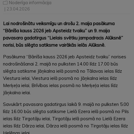
Noderīga informācija
| 23.04.2026
Lai nodrošinātu veiksmīgu un drošu 2. maija pasākuma
“Bānīša kauss 2026 jeb Apsteidz tvaiku” un 9. maija
pavasara gadatirgus “Lielais svētku jampadracis Alūksnē”
norisi, būs slēgta satiksme vairākās ielās Alūksnē.
Pasākuma “Bānīša kauss 2026 jeb Apsteidz tvaiku” norises
nodrošināšanai 2. maijā no pulksten 14.00 līdz 17.00 būs
slēgta satiksme Jāņkalna ielā posmā no Tālavas ielas līdz
Viestura ielai, Viestura ielā posmā no Jāņkalna ielas līdz
Merķeļa ielai, Brīvības ielas posmā no Merķeļa ielas līdz
Jāņkalna ielai.
Savukārt pavasara gadatirgus laikā 9. maijā no pulksten 5.00
līdz 16.00 būs slēgta satiksme Lielā Ezera ielā posmā no Pils
ielas līdz Tirgotāju ielai, Tirgotāju ielā posmā no Lielā Ezera
ielas līdz Dārza ielai, Dārza ielā posmā no Tirgotāju ielas līdz
Helēnas ielai.