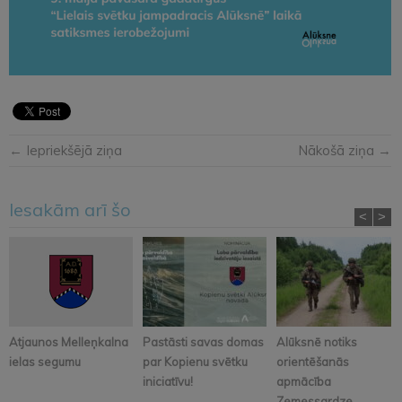
← Iepriekšējā ziņa
Nākošā ziņa →
Iesakām arī šo
<
>
Atjaunos Melleņkalna
Pastāsti savas domas
Alūksnē notiks
ielas segumu
par Kopienu svētku
orientēšanās
iniciatīvu!
apmācība
Zemessardze...