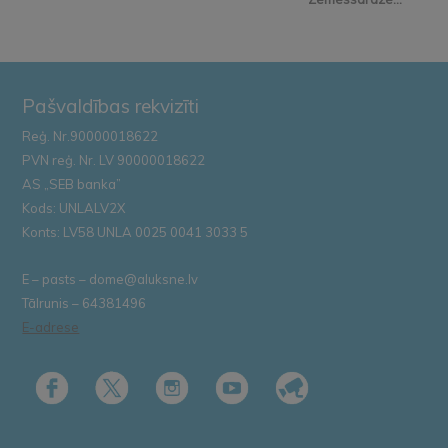
Pašvaldības rekvizīti
Reģ. Nr.90000018622
PVN reģ. Nr. LV 90000018622
AS „SEB banka”
Kods: UNLALV2X
Konts: LV58 UNLA 0025 0041 3033 5
E – pasts – dome@aluksne.lv
Tālrunis – 64381496
E-adrese