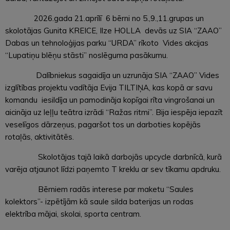
2026.gada 21.aprīlī 6 bērni no 5.,9.,11.grupas un
skolotājas Gunita KREICE, Ilze HOLLA devās uz SIA “ZAAO”
Dabas un tehnoloģijas parku “URDA” rīkoto Vides akcijas
“Lupatiņu blēņu stāsti” noslēguma pasākumu.
Dalībniekus sagaidīja un uzrunāja SIA “ZAAO” Vides
izglītības projektu vadītāja Evija TILTIŅA, kas kopā ar savu
komandu iesildīja un pamodināja kopīgai rīta vingrošanai un
aicināja uz leļļu teātra izrādi “Ražas ritmi”. Bija iespēja iepazīt
veselīgos dārzeņus, pagaršot tos un darboties kopējās
rotaļās, aktivitātēs.
Skolotājas tajā laikā darbojās upcycle darbnīcā, kurā
varēja atjaunot līdzi paņemto T kreklu ar sev tīkamu apdruku.
Bērniem radās interese par maketu “Saules
kolektors”- izpētījām kā saule silda baterijas un rodas
elektrība mājai, skolai, sporta centram.