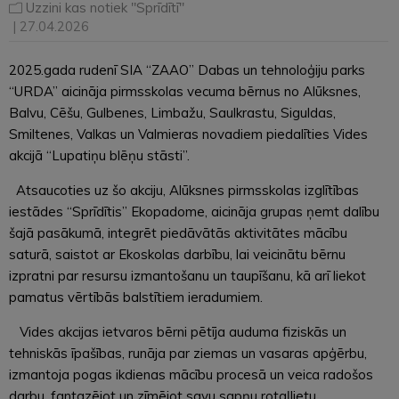
Uzzini kas notiek "Sprīdītī"
| 27.04.2026
2025.gada rudenī SIA “ZAAO” Dabas un tehnoloģiju parks
“URDA” aicināja pirmsskolas vecuma bērnus no Alūksnes,
Balvu, Cēšu, Gulbenes, Limbažu, Saulkrastu, Siguldas,
Smiltenes, Valkas un Valmieras novadiem piedalīties Vides
akcijā “Lupatiņu blēņu stāsti”.
Atsaucoties uz šo akciju, Alūksnes pirmsskolas izglītības
iestādes “Sprīdītis” Ekopadome, aicināja grupas ņemt dalību
šajā pasākumā, integrēt piedāvātās aktivitātes mācību
saturā, saistot ar Ekoskolas darbību, lai veicinātu bērnu
izpratni par resursu izmantošanu un taupīšanu, kā arī liekot
pamatus vērtībās balstītiem ieradumiem.
Vides akcijas ietvaros bērni pētīja auduma fiziskās un
tehniskās īpašības, runāja par ziemas un vasaras apģērbu,
izmantoja pogas ikdienas mācību procesā un veica radošos
darbu, fantazējot un zīmējot savu sapņu rotaļlietu.