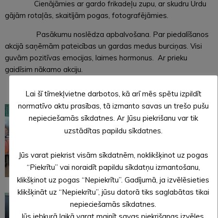
Cienājāmies ar gardo frikadeļu zupu, ar skudru Urdu
gājām rotaļās, skaitījām pogas, fotografējāmies.
Pasākumu noslēdza apbalvošana. Par piedalīšanos
akcijā saņēmām pateicības un gardas medus burciņas. Visi
guvām pozitīvas emocijas, laimes hormonus. Ar prieku
gaidīsim nākamo akciju.
Lai šī tīmekļvietne darbotos, kā arī mēs spētu izpildīt
normatīvo aktu prasības, tā izmanto savas un trešo pušu
nepieciešamās sīkdatnes. Ar Jūsu piekrišanu var tik
uzstādītas papildu sīkdatnes.
Jūs varat piekrist visām sīkdatnēm, noklikšķinot uz pogas
“Piekrītu” vai noraidīt papildu sīkdatņu izmantošanu,
klikšķinot uz pogas “Nepiekrītu”. Gadījumā, ja izvēlēsieties
klikšķināt uz “Nepiekrītu”, jūsu datorā tiks saglabātas tikai
nepieciešamās sīkdatnes.
Jūs jebkurā laikā varat mainīt savas piekrišanas izvēles,