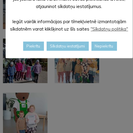
atjauninot sīkdatņu iestatījumus.
Iegūt vairāk informācijas par tīmekļvietnē izmantotajām
sīkdatnēm varat klikšķinot uz šīs saites
"Sīkdatņu politika"
Piekrītu
Sīkdatņu iestatījumi
Nepiekrītu