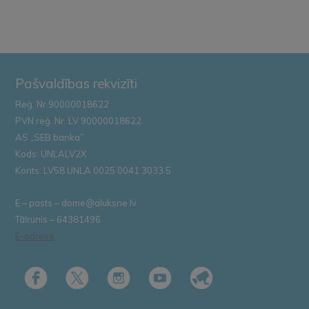
Pašvaldības rekvizīti
Reģ. Nr.90000018622
PVN reģ. Nr. LV 90000018622
AS „SEB banka”
Kods: UNLALV2X
Konts: LV58 UNLA 0025 0041 3033 5
E – pasts – dome@aluksne.lv
Tālrunis – 64381496
E-adrese