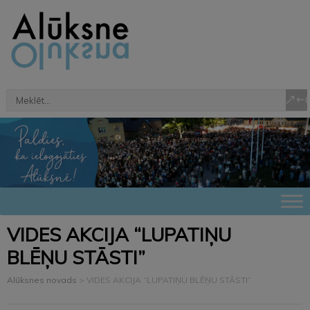
VIDES AKCIJA “LUPATIŅU
BLĒŅU STĀSTI”
Alūksnes novads
>
VIDES AKCIJA “LUPATIŅU BLĒŅU STĀSTI”