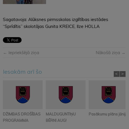
Sagatavoja: Alūksnes pirmsskolas izglītības iestādes
“Sprīdītis” skolotājas Gunita KREICE, Ilze HOLLA
← Iepriekšējā ziņa
Nākošā ziņa →
Iesakām arī šo
<
>
DŽIMBAS DROŠĪBAS
MALDUGUNTIŅU
Pasākumu plāns jūnijā
PROGRAMMA
BĒRNI AUG!