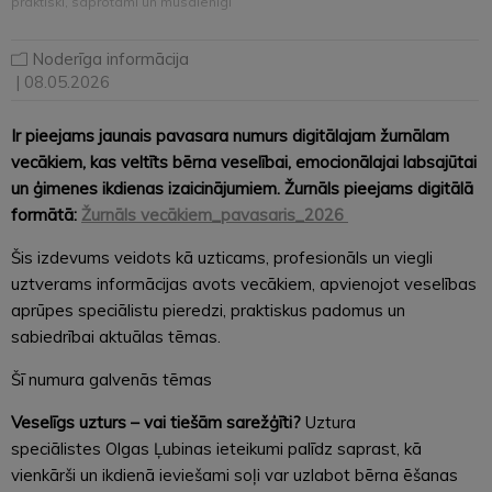
praktiski, saprotami un mūsdienīgi
Noderīga informācija
| 08.05.2026
Ir pieejams jaunais pavasara numurs digitālajam žurnālam
vecākiem, kas veltīts bērna veselībai, emocionālajai labsajūtai
un ģimenes ikdienas izaicinājumiem. Žurnāls pieejams digitālā
formātā:
Žurnāls vecākiem_pavasaris_2026
Šis izdevums veidots kā uzticams, profesionāls un viegli
uztverams informācijas avots vecākiem, apvienojot veselības
aprūpes speciālistu pieredzi, praktiskus padomus un
sabiedrībai aktuālas tēmas.
Šī numura galvenās tēmas
Veselīgs uzturs – vai tiešām sarežģīti?
Uztura
speciālistes Olgas Ļubinas ieteikumi palīdz saprast, kā
vienkārši un ikdienā ieviešami soļi var uzlabot bērna ēšanas