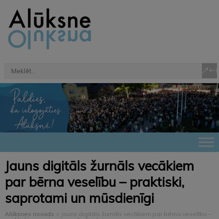
Jauns digitāls žurnāls vecākiem
par bērna veselību – praktiski,
saprotami un mūsdienīgi
Alūksnes novads
>
Jauns digitāls žurnāls vecākiem par bērna veselību –