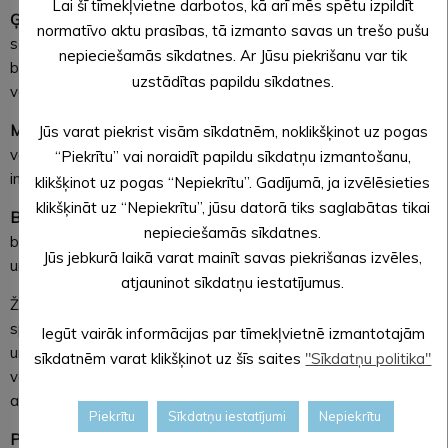
Lai šī tīmekļvietne darbotos, kā arī mēs spētu izpildīt
Ģimenes emocionālā veselība digitālajā laikmetā.
Kā ekrāni,
normatīvo aktu prasības, tā izmanto savas un trešo pušu
sociālie tīkli un digitālā vide ietekmē ģimenes attiecības un
nepieciešamās sīkdatnes. Ar Jūsu piekrišanu var tik
bērna emocionālo līdzsvaru. Noskaidro, kā ikdienā ieviest
uzstādītas papildu sīkdatnes.
veselīgus ģimenes ekrānlaika noteikumus.
Masalas – kā pasargāt savu bērnu?
Atbildes uz biežākiem
Jūs varat piekrist visām sīkdatnēm, noklikšķinot uz pogas
vecāku jautājumiem par vakcinācijas nozīmi un praktiska
“Piekrītu” vai noraidīt papildu sīkdatņu izmantošanu,
informācija par profilaksi.
klikšķinot uz pogas “Nepiekrītu”. Gadījumā, ja izvēlēsieties
klikšķināt uz “Nepiekrītu”, jūsu datorā tiks saglabātas tikai
Bonuss vecākiem
– 18 idejas brīvdienām kopā ar
nepieciešamās sīkdatnes.
bērniem. Iedvesmojošs saraksts ar vienkāršām, pieejamām
Jūs jebkurā laikā varat mainīt savas piekrišanas izvēles,
un radošām aktivitātēm ģimenēm.
atjauninot sīkdatņu iestatījumus.
Žurnāls veidots sadarbībā ar veselības aprūpes
speciālistiem, lai sniegtu vecākiem uzticamu, zinātnē balstītu
Iegūt vairāk informācijas par tīmekļvietnē izmantotajām
un praksē pielietojamu informāciju. Tā mērķis ir stiprināt
sīkdatnēm varat klikšķinot uz šīs saites
"Sīkdatņu politika"
vecāku zināšanas, veicināt bērnu veselīgu attīstību un
atbalstīt ģimenes ikdienu.
Piekrītu
Sīkdatņu iestatījumi
Nepiekrītu
Papildu informācija: