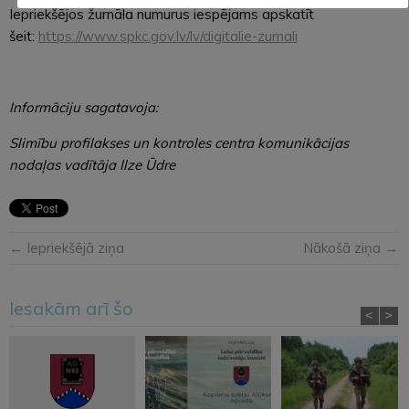
Iepriekšējos žurnāla numurus iespējams apskatīt
šeit:
https://www.spkc.gov.lv/lv/digitalie-zurnali
Informāciju sagatavoja:
Slimību profilakses un kontroles centra komunikācijas
nodaļas vadītāja Ilze Ūdre
← Iepriekšējā ziņa
Nākošā ziņa →
Iesakām arī šo
<
>