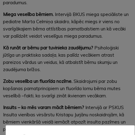
paradumus.
Miega veselība bērniem.
Intervijā BKUS miega speciāliste un
pediatre Marta Celmiņa skaidro, kāpēc miegs ir viens no
svarīgākajiem bērna attīstības pamatbalstiem un kā vecāki
var palīdzēt veidot veselīgus miega paradumus.
Kā runāt ar bērnu par tuvinieka zaudējumu?
Psiholoģiski
jūtīga un praktiska sadaļa, kas palīdz vecākiem atrast
pareizos vārdus un veidus, kā atbalstīt bērnu skumju un
zaudējuma brīžos.
Zobu veselība un fluorīda nozīme.
Skaidrojumi par zobu
kopšanas pamatprincipiem un fluorīda lomu bērna mutes
veselībā –fakti, ko svarīgi zināt ikvienam vecākam.
Insults – ko mēs varam mācīt bērniem?
Intervijā ar PSKUS
Insulta vienības virsārstu Kristapu Jurjānu noskaidrojām, kā
bērniem vienkāršā veidā iemācīt atpazīt insulta pazīmes un
pareizu rīcību.