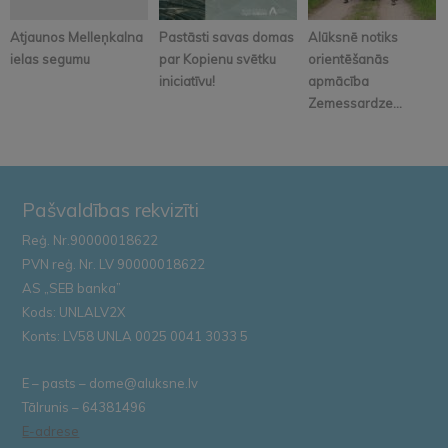
Atjaunos Melleņkalna
Pastāsti savas domas
Alūksnē notiks
ielas segumu
par Kopienu svētku
orientēšanās
iniciatīvu!
apmācība
Zemessardze...
Pašvaldības rekvizīti
Reģ. Nr.90000018622
PVN reģ. Nr. LV 90000018622
AS „SEB banka”
Kods: UNLALV2X
Konts: LV58 UNLA 0025 0041 3033 5
E – pasts – dome@aluksne.lv
Tālrunis – 64381496
E-adrese