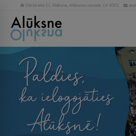
Dārza iela 11, Alūksne, Alūksnes novads, LV-4301
dom