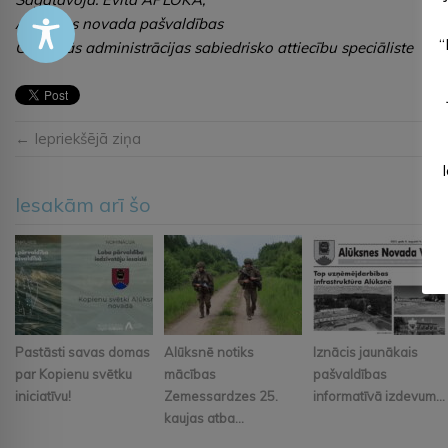
Alūksnes novada pašvaldības
“
Centrālās administrācijas sabiedrisko attiecību speciāliste
← Iepriekšējā ziņa
Iesakām arī šo
Pastāsti savas domas
Alūksnē notiks
Iznācis jaunākais
par Kopienu svētku
mācības
pašvaldības
iniciatīvu!
Zemessardzes 25.
informatīvā izdevum...
kaujas atba...