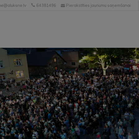
e@aluksne.lv
64381496
Pierakstīties jaunumu saņemšanai