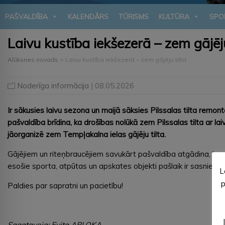
PAŠVALDĪBA
KALENDĀRS
TŪRISMS
KULTŪRA
SPO
Laivu kustība iekšezerā – zem gājēju
Alūksnes novads
>
Laivu kustība iekšezerā – zem gājēju tilta
Noderīga informācija
| 08.05.2026
Ir sākusies laivu sezona un maijā sāksies Pilssalas tilta remo
pašvaldība brīdina, ka drošības nolūkā zem Pilssalas tilta ar l
jāorganizē zem Tempļakalna ielas gājēju tilta.
Gājējiem un riteņbraucējiem savukārt pašvaldība atgādina, ka sa
esošie sporta, atpūtas un apskates objekti pašlaik ir sasniedza
L
p
Paldies par sapratni un pacietību!
Sagatavoja: Evita APLOKA,