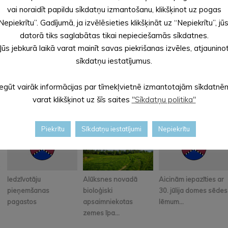
vai noraidīt papildu sīkdatņu izmantošanu, klikšķinot uz pogas
Nepiekrītu”. Gadījumā, ja izvēlēsieties klikšķināt uz “Nepiekrītu”, jū
datorā tiks saglabātas tikai nepieciešamās sīkdatnes.
Jūs jebkurā laikā varat mainīt savas piekrišanas izvēles, atjaunino
sīkdatņu iestatījumus.
Iegūt vairāk informācijas par tīmekļvietnē izmantotajām sīkdatnē
varat klikšķinot uz šīs saites
"Sīkdatņu politika"
Piekrītu
Sīkdatņu iestatījumi
Nepiekrītu
Iedzīvotāju
Alūksnes novadā
Aicinām iepazīties ar
pieņemšanas
bioloģiski
30. jūlija domes sēdes
pagastos
apsaimniekotas
lēmum...
zemes īpa...