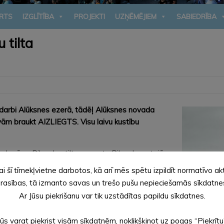
RTS
IZGLĪTĪBA
PROJEKTI
UZŅĒMĒJIEM
SABIEDRĪBA
 tilta
ntdarbi Alūksnes ezerā, tādēļ Alūksnes novada
aivām braukt AIZLIEGTS. Visu laivu kustību
karā ar Pilssalas tilta remontu Pilssala un tajā
mi pa Tempļakalna gājēju tiltu.
ai šī tīmekļvietne darbotos, kā arī mēs spētu izpildīt normatīvo ak
rasības, tā izmanto savas un trešo pušu nepieciešamās sīkdatne
Ar Jūsu piekrišanu var tik uzstādītas papildu sīkdatnes.
Jūs varat piekrist visām sīkdatnēm, noklikšķinot uz pogas “Piekrītu