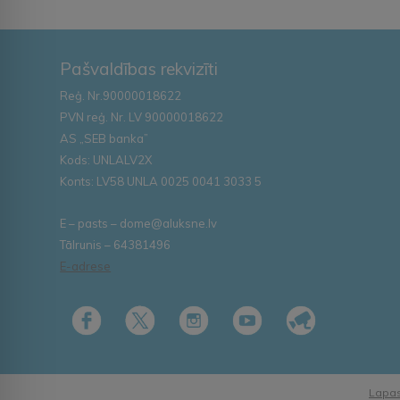
Pašvaldības rekvizīti
Reģ. Nr.90000018622
PVN reģ. Nr. LV 90000018622
AS „SEB banka”
Kods: UNLALV2X
Konts: LV58 UNLA 0025 0041 3033 5
E – pasts – dome@aluksne.lv
Tālrunis – 64381496
E-adrese
Lapas