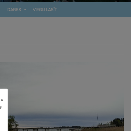
DARBS
VIEGLI LASĪT
tu
s.
”