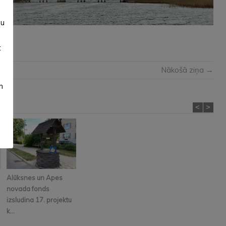
su
t
Nākošā ziņa →
m
<
>
Alūksnes un Apes
novada fonds
izsludina 17. projektu
k...